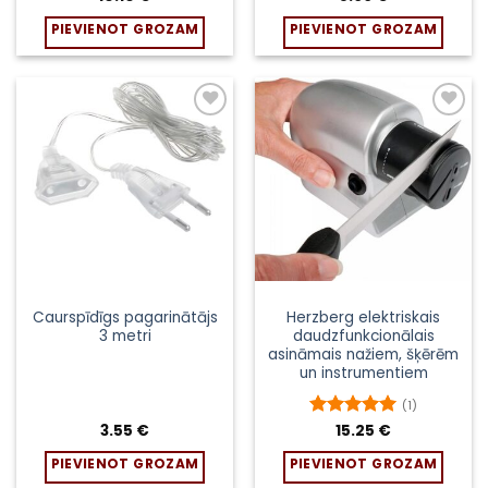
PIEVIENOT GROZAM
PIEVIENOT GROZAM
Pievienot
Pievienot
sarakstam
sarakstam
Caurspīdīgs pagarinātājs
Herzberg elektriskais
3 metri
daudzfunkcionālais
asināmais nažiem, šķērēm
un instrumentiem
(1)
3.55
€
Novērtēts
15.25
€
ar
5
no 5
PIEVIENOT GROZAM
PIEVIENOT GROZAM