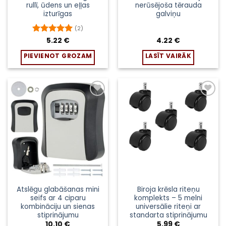
rullī, ūdens un eļļas
nerūsējoša tērauda
izturīgas
galviņu
(2)
Novērtēts
5.22
€
4.22
€
ar
5
no 5
PIEVIENOT GROZAM
LASĪT VAIRĀK
Pievienot
Pievienot
sarakstam
sarakstam
Atslēgu glabāšanas mini
Biroja krēsla riteņu
seifs ar 4 ciparu
komplekts – 5 melni
kombināciju un sienas
universālie riteņi ar
stiprinājumu
standarta stiprinājumu
10.10
€
5.99
€