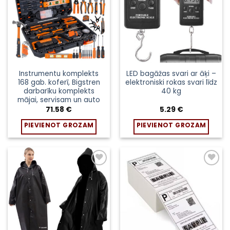
Instrumentu komplekts
LED bagāžas svari ar āķi –
168 gab. koferī, Bigstren
elektroniski rokas svari līdz
darbarīku komplekts
40 kg
mājai, servisam un auto
71.58
€
5.29
€
PIEVIENOT GROZAM
PIEVIENOT GROZAM
Pievienot
Pievienot
sarakstam
sarakstam