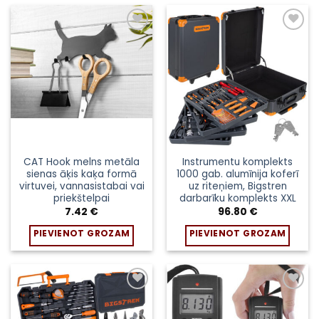
Pievienot
Pievienot
sarakstam
sarakstam
CAT Hook melns metāla
Instrumentu komplekts
sienas āķis kaķa formā
1000 gab. alumīnija koferī
virtuvei, vannasistabai vai
uz riteņiem, Bigstren
priekštelpai
darbarīku komplekts XXL
7.42
€
96.80
€
PIEVIENOT GROZAM
PIEVIENOT GROZAM
Pievienot
Pievienot
sarakstam
sarakstam