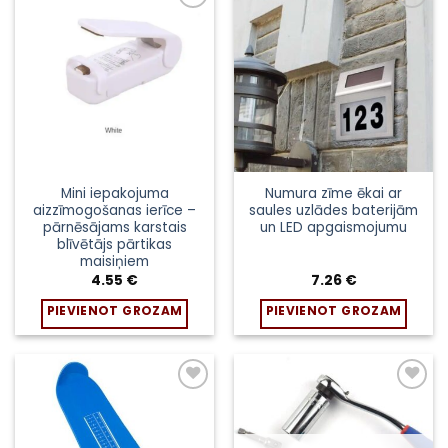
Pievienot
Pievienot
sarakstam
sarakstam
Mini iepakojuma
Numura zīme ēkai ar
aizzīmogošanas ierīce –
saules uzlādes baterijām
pārnēsājams karstais
un LED apgaismojumu
blīvētājs pārtikas
maisiņiem
4.55
€
7.26
€
PIEVIENOT GROZAM
PIEVIENOT GROZAM
Pievienot
Pievienot
sarakstam
sarakstam