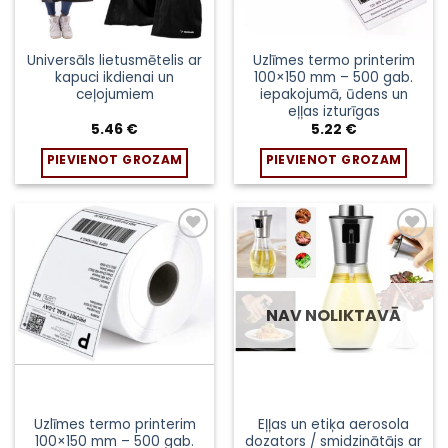
Universāls lietusmētelis ar
Uzlīmes termo printerim
kapuci ikdienai un
100×150 mm – 500 gab.
ceļojumiem
iepakojumā, ūdens un
eļļas izturīgas
5.46
€
5.22
€
PIEVIENOT GROZAM
PIEVIENOT GROZAM
Pievienot
Pievienot
sarakstam
sarakstam
NAV NOLIKTAVĀ
Uzlīmes termo printerim
Eļļas un etiķa aerosola
100×150 mm – 500 gab.
dozators / smidzinātājs ar