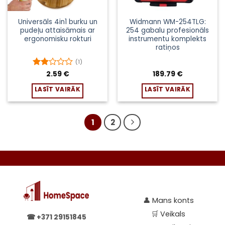
Universāls 4in1 burku un
Widmann WM-254TLG:
pudeļu attaisāmais ar
254 gabalu profesionāls
ergonomisku rokturi
instrumentu komplekts
ratiņos
(1)
Novērtēts
2.59
€
189.79
€
ar
2
LASĪT VAIRĀK
LASĪT VAIRĀK
no 5
1
2
👤
Mans konts
🛒
Veikals
☎
+371 29151845