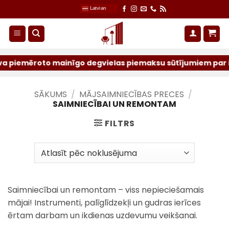
Skip
Latvian
to
content
oto mainīgo degvielas piemaksu sūtījumiem par iepriekšējo
SĀKUMS
/
MĀJSAIMNIECĪBAS PRECES
/
SAIMNIECĪBAI UN REMONTAM
FILTRS
Saimniecībai un remontam – viss nepieciešamais
mājai! Instrumenti, palīglīdzekļi un gudras ierīces
ērtam darbam un ikdienas uzdevumu veikšanai.