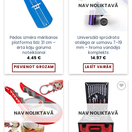
NAV NOLIKTAVĀ
Pēdas izmēra mērīšanas
Universālā sprūdrata
platforma līdz 31 cm –
atslēga ar uzmavu 7–19
ērta kāju garuma
mm – hroma vanādija
noteikšanai
komplekts
4.45
€
14.97
€
PIEVIENOT GROZAM
LASĪT VAIRĀK
Pievienot
Pievienot
sarakstam
sarakstam
NAV NOLIKTAVĀ
NAV NOLIKTAVĀ