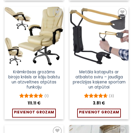
Pievienot
Pievienot
sarakstam
sarakstam
Krēmkrāsas grozāms
Metāla katapults ar
biroja krēsls ar kāju balstu
atbalsta sviru – jaudīga
un atzveltnes atpūtas
precīzijas kaķene sportam
funkciju
un atpūtai
(1)
(3)
Novērtēts
111.11
€
Novērtēts
3.81
€
ar
5
no 5
ar
4.67
no
PIEVIENOT GROZAM
PIEVIENOT GROZAM
5