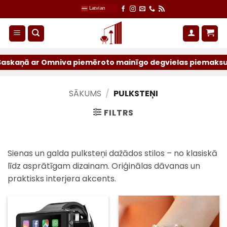
Skip
Latvian
to
content
skaņā ar Omniva piemēroto mainīgo degvielas piemaksu sūtī
SĀKUMS
/
PULKSTEŅI
FILTRS
Sienas un galda pulksteņi dažādos stilos – no klasiskā
līdz asprātīgam dizainam. Oriģinālas dāvanas un
praktisks interjera akcents.