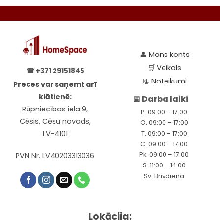
👤
Mans konts
🛒
Veikals
☎
+371 29151845
📃
Noteikumi
Preces var saņemt arī
klātienē:
📅 Darba laiki
Rūpniecības iela 9,
P. 09:00 – 17:00
Cēsis, Cēsu novads,
O. 09:00 – 17:00
LV-4101
T. 09:00 – 17:00
C. 09:00 – 17:00
Pk. 09:00 – 17:00
PVN Nr. LV40203313036
S. 11:00 – 14:00
Sv. Brīvdiena
Lokācija: