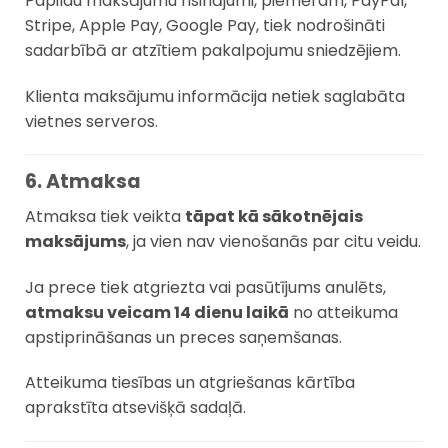
Papildu maksājumu risinājumi, piemēram, PayPal,
Stripe, Apple Pay, Google Pay, tiek nodrošināti
sadarbībā ar atzītiem pakalpojumu sniedzējiem.
Klienta maksājumu informācija netiek saglabāta
vietnes serveros.
6. Atmaksa
Atmaksa tiek veikta
tāpat kā sākotnējais
maksājums
, ja vien nav vienošanās par citu veidu.
Ja prece tiek atgriezta vai pasūtījums anulēts,
atmaksu veicam 14 dienu laikā
no atteikuma
apstiprināšanas un preces saņemšanas.
Atteikuma tiesības un atgriešanas kārtība
aprakstīta atsevišķā sadaļā.