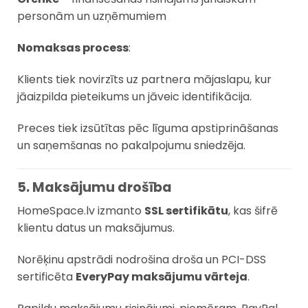
personām un uzņēmumiem
Nomaksas process
:
Klients tiek novirzīts uz partnera mājaslapu, kur
jāaizpilda pieteikums un jāveic identifikācija.
Preces tiek izsūtītas pēc līguma apstiprināšanas
un saņemšanas no pakalpojumu sniedzēja.
5. Maksājumu drošība
HomeSpace.lv izmanto
SSL sertifikātu
, kas šifrē
klientu datus un maksājumus.
Norēķinu apstrādi nodrošina droša un PCI-DSS
sertificēta
EveryPay maksājumu vārteja
.