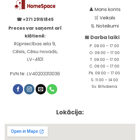
👤
Mans konts
🛒
Veikals
☎
+371 29151845
📃
Noteikumi
Preces var saņemt arī
klātienē:
📅 Darba laiki
Rūpniecības iela 9,
P. 09:00 – 17:00
Cēsis, Cēsu novads,
O. 09:00 – 17:00
LV-4101
T. 09:00 – 17:00
C. 09:00 – 17:00
Pk. 09:00 – 17:00
PVN Nr. LV40203313036
S. 11:00 – 14:00
Sv. Brīvdiena
Lokācija: