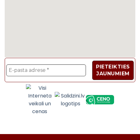
Velosipēdi, Sadzīves t