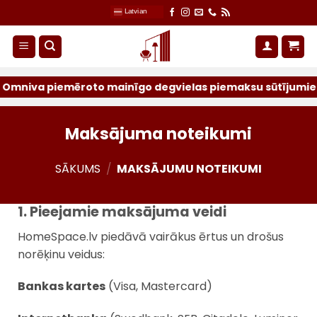
Skip
Latvian
to
content
iva piemēroto mainīgo degvielas piemaksu sūtījumiem par i
Maksājuma noteikumi
SĀKUMS
/
MAKSĀJUMU NOTEIKUMI
1. Pieejamie maksājuma veidi
HomeSpace.lv piedāvā vairākus ērtus un drošus
norēķinu veidus:
Bankas kartes
(Visa, Mastercard)