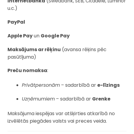
Internetbanka
(Swedbank, SEB, Citadele, Luminor
u.c.)
PayPal
Apple Pay
un
Google Pay
Maksājums ar rēķinu
(avansa rēķins pēc
pasūtījuma)
Preču nomaksa
:
Privātpersonām
– sadarbībā ar
e-līzings
Uzņēmumiem
– sadarbībā ar
Grenke
Maksājuma iespējas var atšķirties atkarībā no
izvēlētās piegādes valsts vai preces veida.