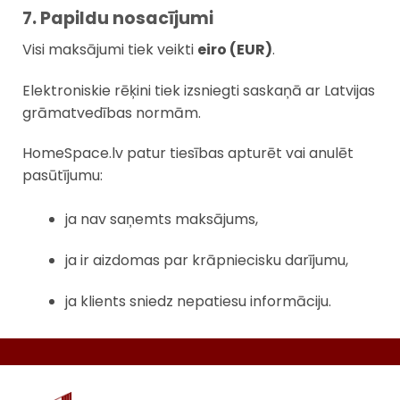
7. Papildu nosacījumi
Visi maksājumi tiek veikti
eiro (EUR)
.
Elektroniskie rēķini tiek izsniegti saskaņā ar Latvijas
grāmatvedības normām.
HomeSpace.lv patur tiesības apturēt vai anulēt
pasūtījumu:
ja nav saņemts maksājums,
ja ir aizdomas par krāpniecisku darījumu,
ja klients sniedz nepatiesu informāciju.