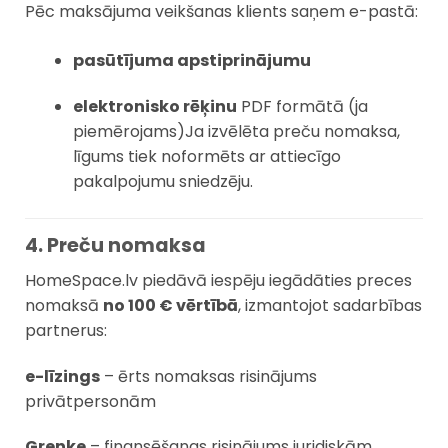
Pēc maksājuma veikšanas klients saņem e-pastā:
pasūtījuma apstiprinājumu
elektronisko rēķinu
PDF formātā (ja
piemērojams)Ja izvēlēta preču nomaksa,
līgums tiek noformēts ar attiecīgo
pakalpojumu sniedzēju.
4. Preču nomaksa
HomeSpace.lv piedāvā iespēju iegādāties preces
nomaksā
no 100 € vērtībā
, izmantojot sadarbības
partnerus:
e-līzings
– ērts nomaksas risinājums
privātpersonām
Grenke
– finansēšanas risinājums juridiskām