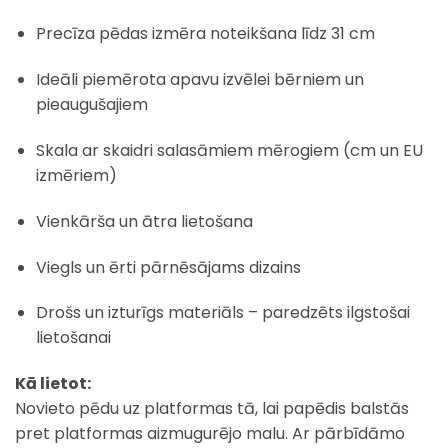
Precīza pēdas izmēra noteikšana līdz 31 cm
Ideāli piemērota apavu izvēlei bērniem un
pieaugušajiem
Skala ar skaidri salasāmiem mērogiem (cm un EU
izmēriem)
Vienkārša un ātra lietošana
Viegls un ērti pārnēsājams dizains
Drošs un izturīgs materiāls – paredzēts ilgstošai
lietošanai
Kā lietot:
Novieto pēdu uz platformas tā, lai papēdis balstās
pret platformas aizmugurējo malu. Ar pārbīdāmo