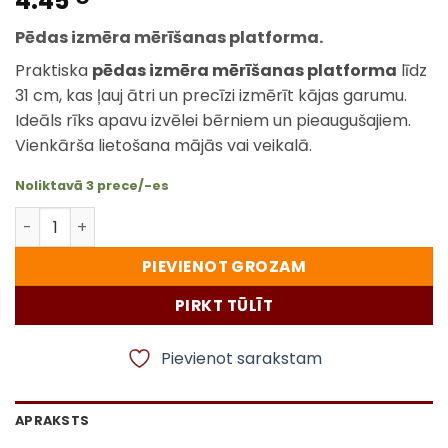
4.45
Pēdas izmēra mērīšanas platforma.
Praktiska
pēdas izmēra mērīšanas platforma
līdz
31 cm, kas ļauj ātri un precīzi izmērīt kājas garumu.
Ideāls rīks apavu izvēlei bērniem un pieaugušajiem.
Vienkārša lietošana mājās vai veikalā.
Noliktavā 3 prece/-es
Pēdas izmēra mērīšanas platforma līdz 31 cm – ērta kā
PIEVIENOT GROZAM
PIRKT TŪLĪT
Pievienot sarakstam
APRAKSTS