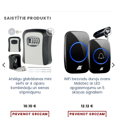
SAISTĪTIE PRODUKTI
Pievienot
Pievienot
sarakstam
sarakstam
Atslēgu glabāšanas mini
WiFi bezvadu durvju zvans
seifs ar 4 ciparu
Malatec ar LED
kombināciju un sienas
apgaismojumu un 5
stiprinājumu
skaņas signāliem
10.10
€
12.12
€
PIEVIENOT GROZAM
PIEVIENOT GROZAM