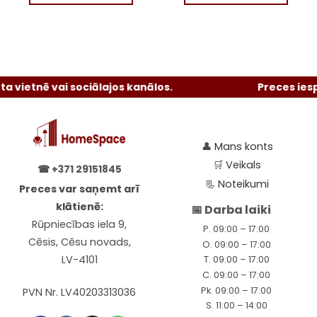
etnē vai sociālajos kanālos.
Preces iespēja
👤
Mans konts
🛒
Veikals
☎
+371 29151845
📃
Noteikumi
Preces var saņemt arī
klātienē:
📅 Darba laiki
Rūpniecības iela 9,
P. 09:00 – 17:00
Cēsis, Cēsu novads,
O. 09:00 – 17:00
LV-4101
T. 09:00 – 17:00
C. 09:00 – 17:00
Pk. 09:00 – 17:00
PVN Nr. LV40203313036
S. 11:00 – 14:00