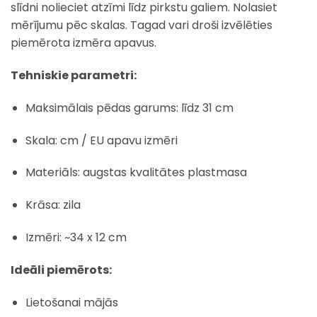
slīdni nolieciet atzīmi līdz pirkstu galiem. Nolasiet
mērījumu pēc skalas. Tagad vari droši izvēlēties
piemērota izmēra apavus.
Tehniskie parametri:
Maksimālais pēdas garums: līdz 31 cm
Skala: cm / EU apavu izmēri
Materiāls: augstas kvalitātes plastmasa
Krāsa: zila
Izmēri: ~34 x 12 cm
Ideāli piemērots:
Lietošanai mājās