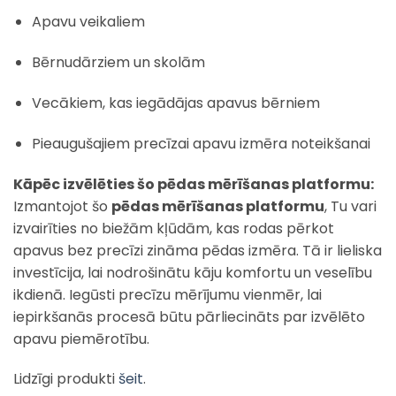
Apavu veikaliem
Bērnudārziem un skolām
Vecākiem, kas iegādājas apavus bērniem
Pieaugušajiem precīzai apavu izmēra noteikšanai
Kāpēc izvēlēties šo pēdas mērīšanas platformu:
Izmantojot šo
pēdas mērīšanas platformu
, Tu vari
izvairīties no biežām kļūdām, kas rodas pērkot
apavus bez precīzi zināma pēdas izmēra. Tā ir lieliska
investīcija, lai nodrošinātu kāju komfortu un veselību
ikdienā. Iegūsti precīzu mērījumu vienmēr, lai
iepirkšanās procesā būtu pārliecināts par izvēlēto
apavu piemērotību.
Lidzīgi produkti
šeit
.