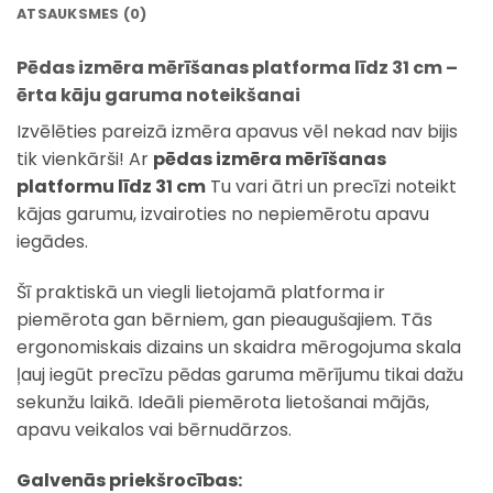
ATSAUKSMES (0)
Pēdas izmēra mērīšanas platforma līdz 31 cm –
ērta kāju garuma noteikšanai
Izvēlēties pareizā izmēra apavus vēl nekad nav bijis
tik vienkārši! Ar
pēdas izmēra mērīšanas
platformu līdz 31 cm
Tu vari ātri un precīzi noteikt
kājas garumu, izvairoties no nepiemērotu apavu
iegādes.
Šī praktiskā un viegli lietojamā platforma ir
piemērota gan bērniem, gan pieaugušajiem. Tās
ergonomiskais dizains un skaidra mērogojuma skala
ļauj iegūt precīzu pēdas garuma mērījumu tikai dažu
sekunžu laikā. Ideāli piemērota lietošanai mājās,
apavu veikalos vai bērnudārzos.
Galvenās priekšrocības: