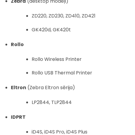
Zebra
(desktop modeļi)
ZD220, ZD230, ZD410, ZD421
GK420d, GK420t
Rollo
Rollo Wireless Printer
Rollo USB Thermal Printer
Eltron
(Zebra Eltron sērija)
LP2844, TLP2844
IDPRT
iD4S, iD4S Pro, iD4S Plus