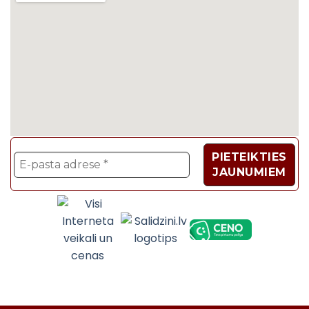
Velosipēdi, Sadzīves t