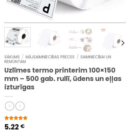
SĀKUMS
/
MĀJSAIMNIECĪBAS PRECES
/
SAIMNIECĪBAI UN
REMONTAM
Uzlīmes termo printerim 100×150
mm – 500 gab. rullī, ūdens un eļļas
izturīgas
5.22
Novērtēts
2
€
5
no 5