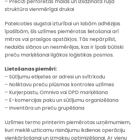
– Precīzi perforētas malas un izlīdzināta ruļļa
struktūra vienmērīgai drukai
Pateicoties augstai izturībai un labām adhēzijas
īpašībām, šīs uzlīmes piemērotas lietošanai arī
mitros vai prasīgos apstākļos. Tās nepārplīst,
nedalās slāņos un nesmērējas, kas ir īpaši būtiski
preču marķēšanai ilgākos loģistikas posmos.
Lietošanas piemēri:
– Sūtījumu etiķetes ar adresi un svītrkodu
– Noliktavu preču plūsmas kontroles uzlīmes
– Kurjerpastu, Omniva vai DPD marķēšana
– E-komercijas paku un sūtījumu organizēšana
– Inventāra un preču grupēšana
Uzlīmes termo printerim piemērotas uzņēmumiem,
kuri meklē uzticamu risinājumu ikdienas operāciju
vienkāršošanai un izmaksu optimizēšanai. Ar vienu