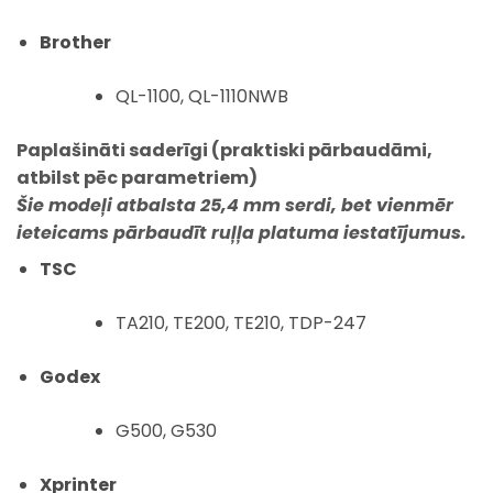
Brother
QL-1100, QL-1110NWB
Paplašināti saderīgi (praktiski pārbaudāmi,
atbilst pēc parametriem)
Šie modeļi
atbalsta 25,4 mm serdi
, bet vienmēr
ieteicams pārbaudīt ruļļa platuma iestatījumus.
TSC
TA210, TE200, TE210, TDP-247
Godex
G500, G530
Xprinter