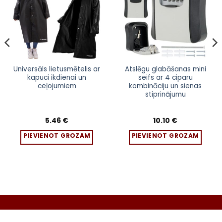
sarakstam
sarakstam
Universāls lietusmētelis ar
Atslēgu glabāšanas mini
kapuci ikdienai un
seifs ar 4 ciparu
ceļojumiem
kombināciju un sienas
stiprinājumu
5.46
€
10.10
€
PIEVIENOT GROZAM
PIEVIENOT GROZAM