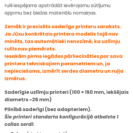
rulli iespējams apstrādāt ievērojamu sūtījumu
apjomu bez biežas materiālu nomaiņas.
Zemāk ir precizēts saderīgo printeru saraksts.
Ja Jūsu konkrētais printera modelis tajā nav
minēts, tas automātiski nenozīmē, ka uzlīmju
rullis nav piemērots.
Iesakām pirms iegādes pārliecināties par sava
printera tehniskajiem parametriem un, ja
nepieciešams, izmērīt serdes diametru un ruļļa
izmērus.
Saderīgie uzlīmju printeri (100 × 150 mm, iekšējais
diametrs ~26 mm)
Pilnībā saderīgi (bez adapteriem).
Šie printeri
standarta konfigurācijā
atbalsta 1
collas serdi: