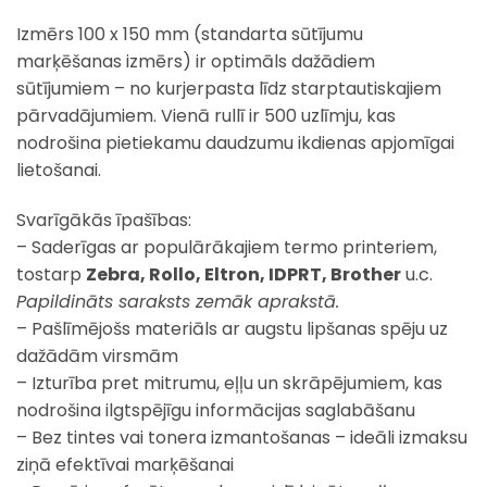
Izmērs 100 x 150 mm (standarta sūtījumu
marķēšanas izmērs) ir optimāls dažādiem
sūtījumiem – no kurjerpasta līdz starptautiskajiem
pārvadājumiem. Vienā rullī ir 500 uzlīmju, kas
nodrošina pietiekamu daudzumu ikdienas apjomīgai
lietošanai.
Svarīgākās īpašības:
– Saderīgas ar populārākajiem termo printeriem,
tostarp
Zebra, Rollo, Eltron, IDPRT, Brother
u.c.
Papildināts saraksts zemāk aprakstā.
– Pašlīmējošs materiāls ar augstu lipšanas spēju uz
dažādām virsmām
– Izturība pret mitrumu, eļļu un skrāpējumiem, kas
nodrošina ilgtspējīgu informācijas saglabāšanu
– Bez tintes vai tonera izmantošanas – ideāli izmaksu
ziņā efektīvai marķēšanai