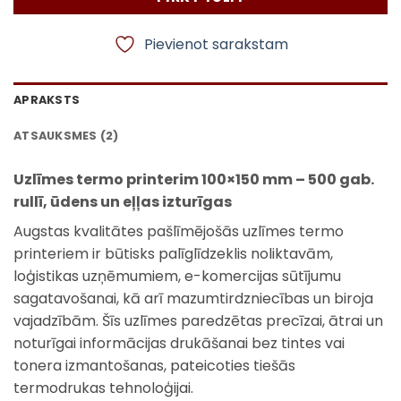
Pievienot sarakstam
APRAKSTS
ATSAUKSMES (2)
Uzlīmes termo printerim 100×150 mm – 500 gab.
rullī, ūdens un eļļas izturīgas
Augstas kvalitātes pašlīmējošās uzlīmes termo
printeriem ir būtisks palīglīdzeklis noliktavām,
loģistikas uzņēmumiem, e-komercijas sūtījumu
sagatavošanai, kā arī mazumtirdzniecības un biroja
vajadzībām. Šīs uzlīmes paredzētas precīzai, ātrai un
noturīgai informācijas drukāšanai bez tintes vai
tonera izmantošanas, pateicoties tiešās
termodrukas tehnoloģijai.