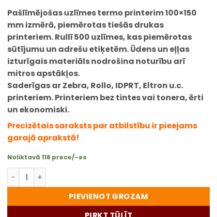
balstoties
Pašlīmējošas uzlīmes termo printerim 100×150
pircēju
vērtējumiem
mm
izmērā, piemērotas tiešās drukas
printeriem. Rullī 500 uzlīmes, kas piemērotas
sūtījumu un adrešu etiķetēm. Ūdens un eļļas
izturīgais materiāls nodrošina noturību arī
mitros apstākļos.
Saderīgas ar Zebra, Rollo, IDPRT, Eltron u.c.
printeriem. Printeriem bez tintes vai tonera, ērti
un ekonomiski.
Precizētais saraksts par atbilstību ir pieejams
garajā aprakstā!
Noliktavā 118 prece/-es
Uzlīmes termo printerim 100x150 mm – 500 gab. rullī, ūd
PIEVIENOT GROZAM
PIRKT TŪLĪT