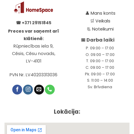
👤
Mans konts
🛒
Veikals
☎
+371 29151845
📃
Noteikumi
Preces var saņemt arī
klātienē:
📅 Darba laiki
Rūpniecības iela 9,
P. 09:00 – 17:00
Cēsis, Cēsu novads,
O. 09:00 – 17:00
LV-4101
T. 09:00 – 17:00
C. 09:00 – 17:00
Pk. 09:00 – 17:00
PVN Nr. LV40203313036
S. 11:00 – 14:00
Sv. Brīvdiena
Lokācija: