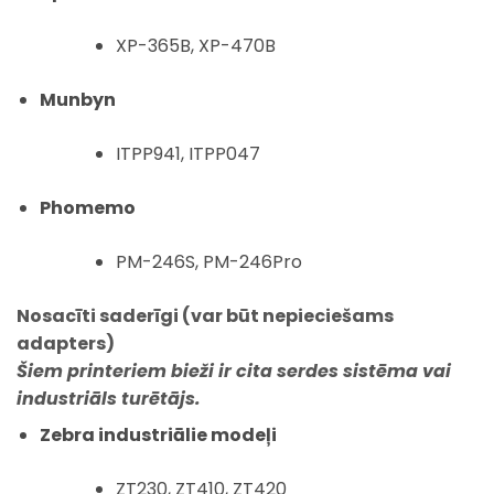
XP-365B, XP-470B
Munbyn
ITPP941, ITPP047
Phomemo
PM-246S, PM-246Pro
Nosacīti saderīgi (var būt nepieciešams
adapters)
Šiem printeriem
bieži ir cita serdes sistēma vai
industriāls turētājs
.
Zebra industriālie modeļi
ZT230, ZT410, ZT420