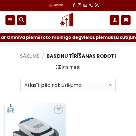
Skip
Latvian
to
content
r Omniva piemēroto mainīgo degvielas piemaksu sūtījumiem 
SĀKUMS
/
BASEINU TĪRĪŠANAS ROBOTI
FILTRS