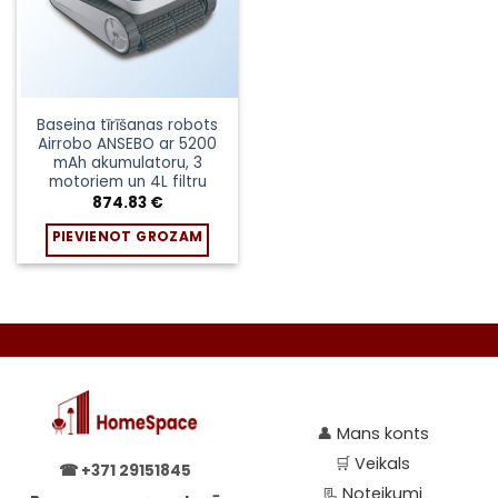
Baseina tīrīšanas robots
Airrobo ANSEBO ar 5200
mAh akumulatoru, 3
motoriem un 4L filtru
874.83
€
PIEVIENOT GROZAM
👤
Mans konts
🛒
Veikals
☎
+371 29151845
📃
Noteikumi