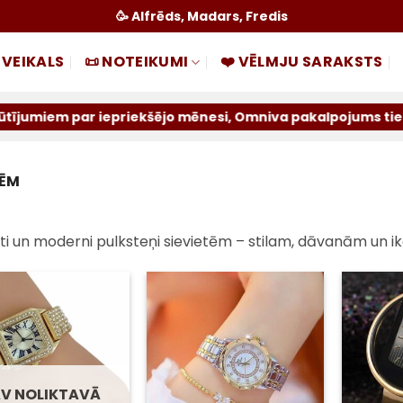
🥳 Alfrēds, Madars, Fredis
 VEIKALS
📜 NOTEIKUMI
❤️ VĒLMJU SARAKSTS
par iepriekšējo mēnesi, Omniva pakalpojums tiek atslēgts 
TĒM
ti un moderni pulksteņi sievietēm – stilam, dāvanām un 
Pievienot
Pievienot
sarakstam
sarakstam
V NOLIKTAVĀ