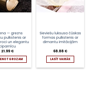
ena — grezns
Sieviešu luksusa čūskas
šu pulkstenis ar
formas pulkstenis ar
proci un elegantu
dimantu imitācijām
ciparnīcu
21.99
€
68.88
€
IENOT GROZAM
LASĪT VAIRĀK