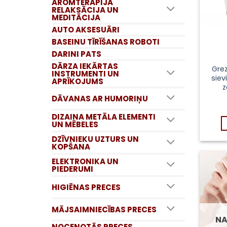
AROMTERAPIJA
RELAKSĀCIJA UN
MEDITĀCIJA
AUTO AKSESUĀRI
BASEINU TĪRĪŠANAS ROBOTI
DARINI PATS
DĀRZA IEKĀRTAS
Gre
INSTRUMENTI UN
siev
APRĪKOJUMS
z
DĀVANAS AR HUMORIŅU
DIZAINA METĀLA ELEMENTI
UN MĒBELES
DZĪVNIEKU UZTURS UN
KOPŠANA
ELEKTRONIKA UN
PIEDERUMI
HIGIĒNAS PRECES
MĀJSAIMNIECĪBAS PRECES
NA
NOCENOTĀS PRECES