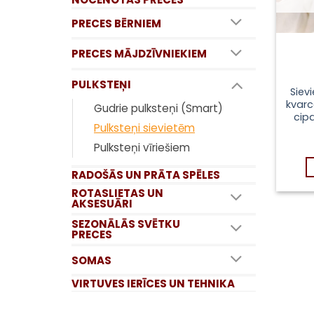
PRECES BĒRNIEM
PRECES MĀJDZĪVNIEKIEM
PULKSTEŅI
Siev
kvarc
Gudrie pulksteņi (Smart)
cip
Pulksteņi sievietēm
Pulksteņi vīriešiem
RADOŠĀS UN PRĀTA SPĒLES
ROTASLIETAS UN
AKSESUĀRI
SEZONĀLĀS SVĒTKU
PRECES
SOMAS
VIRTUVES IERĪCES UN TEHNIKA