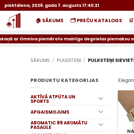
Skip
piektdiena, 2026. gada 7. augusts 17:40:21
to
content
🏠 SĀKUMS
🗂️ PREČU KATALOGS

r Omniva piemēroto mainīgo degvielas piemaksu sūtījumiem 
SĀKUMS
/
PULKSTEŅI
/
PULKSTEŅI SIEVIE
PRODUKTU KATEGORIJAS
Elegan
AKTĪVĀ ATPŪTA UN
SPORTS
APGAISMOJUMS
AROMATIC 89 AROMĀTU
PASAULE
NA