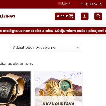
Latvian
LĪZINGS
0.00
€
uz nenoteiktu laiku. Sūtījumiem paliek pieejami operatori
ikdienas akcentam.
Pievienot
Pievienot
sarakstam
sarakstam
NAV NOLIKTAVĀ