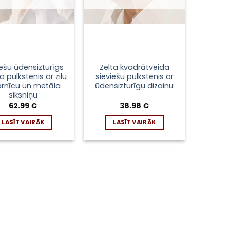
iešu ūdensizturīgs
Zelta kvadrātveida
a pulkstenis ar zilu
sieviešu pulkstenis ar
arnīcu un metāla
ūdensizturīgu dizainu
siksniņu
62.99
€
38.98
€
LASĪT VAIRĀK
LASĪT VAIRĀK