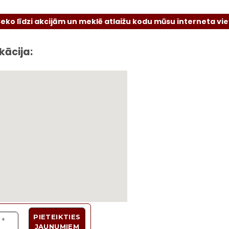
īdzi akcijām un meklē atlaižu kodu mūsu interneta vietnē va
kācija: