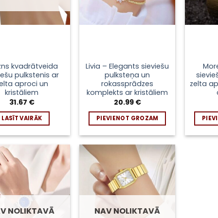
zns kvadrātveida
Livia – Elegants sieviešu
Mor
iešu pulkstenis ar
pulksteņa un
sievie
elta aproci un
rokassprādzes
zelta a
kristāliem
komplekts ar kristāliem
31.67
€
20.99
€
LASĪT VAIRĀK
PIEVIENOT GROZAM
PIEV
Pievienot
Pievienot
sarakstam
sarakstam
V NOLIKTAVĀ
NAV NOLIKTAVĀ