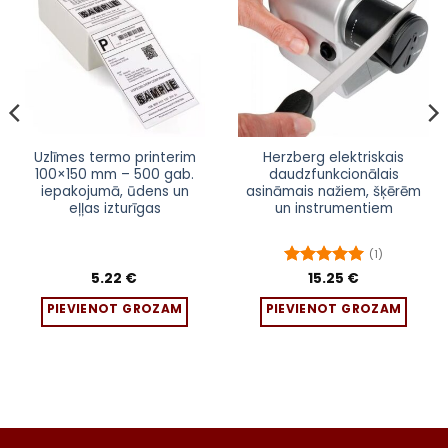
Pievienot
Pievienot
sarakstam
sarakstam
Uzlīmes termo printerim
Herzberg elektriskais
100×150 mm – 500 gab.
daudzfunkcionālais
iepakojumā, ūdens un
asināmais nažiem, šķērēm
eļļas izturīgas
un instrumentiem
(1)
5.22
€
Novērtēts
15.25
€
ar
5
no 5
PIEVIENOT GROZAM
PIEVIENOT GROZAM