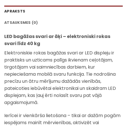
APRAKSTS
ATSAUKSMES (0)
LED bagāžas svari ar āķi – elektroniski rokas
svari līdz 40 kg
Elektroniskie rokas bagāžas svari ar LED displeju ir
praktisks un uzticams palīgs ikvienam ceļotājam,
tirgotājam vai saimniecības darbiem, kur
nepieciešama mobilā svaru funkcija. Tie nodrošina
precīzu un ātru mērījumu dažādās vienībās,
pateicoties iebūvētai elektronikai un skaidram LED
displejam, kas ļauj ērti nolasīt svaru pat vājā
apgaismojumā.
Ierīcei ir vienkārša lietošana – tikai ar dažām pogām
iespējams mainīt mērvienības, aktivizēt vai