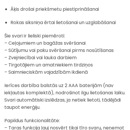
Āķis drošai priekšmetu piestiprināšanai
Rokas siksniņa ērtai lietošanai un uzglabāšanai
Šie svari ir lieliski piemēroti:
– Ceļojumiem un bagāžas svēršanai
– Sūtījumu vai paku svēršanai pirms nosūtīšanas
– Zvejniecībai vai lauka darbiem
– Tirgotājiem un amatniekiem tirdziņos
– Saimnieciskām vajadzībām ikdienā
Ierīces darbība balstās uz 2 AAA baterijām (nav
iekļautas komplektā), nodrošinot ilgu lietošanas laiku.
Svari automātiski izslēdzas, ja netiek lietoti, tādējādi
taupot enerģiju.
Papildus funkcionalitāte:
– Taras funkcija ļauj nosvērt tikai tīro svaru, neņemot