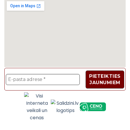
Velosipēdi, Sadzīves t