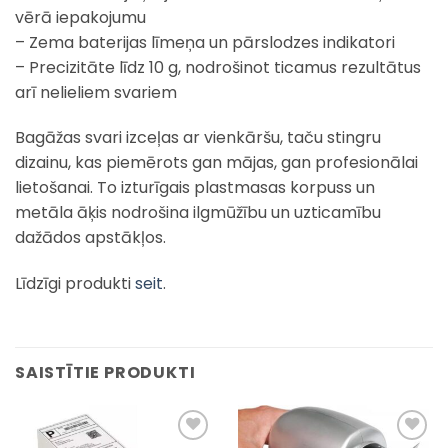
vērā iepakojumu
– Zema baterijas līmeņa un pārslodzes indikatori
– Precizitāte līdz 10 g, nodrošinot ticamus rezultātus
arī nelieliem svariem
Bagāžas svari izceļas ar vienkāršu, taču stingru
dizainu, kas piemērots gan mājas, gan profesionālai
lietošanai. To izturīgais plastmasas korpuss un
metāla āķis nodrošina ilgmūžību un uzticamību
dažādos apstākļos.
Līdzīgi produkti
seit
.
SAISTĪTIE PRODUKTI