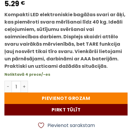
5.29
€
Kompakti LED elektroniskie bagāžas svari ar āķi,
kas piemēroti svara mērīšanai līdz 40 kg. Ideāli
ceļojumiem, sūtījumu svēršanai vai
saimniecības darbiem. Displejs skaidri attēlo
svaru vairākās mērvienībās, bet TARE funkcija
ļauj nosvērt tikai tīro svaru. Vienkārši lietojami
un pārnēsājami, darbināmi ar AAA baterijām.
Praktiski un uzticami dažādās situācijās.
Noliktavā 4 prece/-es
LED bagāžas svari ar āķi – elektroniski rokas svari līdz 
PIEVIENOT GROZAM
PIRKT TŪLĪT
Pievienot sarakstam