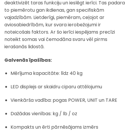
deaktivizēt taras funkciju un ieslēgt ierīci. Tas padara
to piemērotu gan ikdienas, gan specifiskām
vajadzībām. Lietderīgi, piemēram, ceļojot ar
aviosabiedrībām, kur svara ierobežojumi ir
noteicošais faktors. Ar šo ierīci iespējams precīzi
noteikt somas vai čemodāna svaru vēl pirms
ierašanās lidostā.
Galvenās īpašības:
Mērījuma kapacitāte: līdz 40 kg
LED displejs ar skaidru ciparu attēlojumu
Vienkārša vadība: pogas POWER, UNIT un TARE
Dažādas vienības: kg / lb / oz
Kompakts un ērti pārnēsājams izmērs