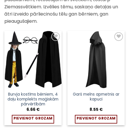
Ziemassvētkiem. Izvēlies tēmu, saskaņo detaļas un
ātri izveido pārliecinošu tēlu gan bērniem, gan
pieaugušajiem.
Pievienot
Pievienot
sarakstam
sarakstam
Burvja kostīms bērniem, 4
Garš melns apmetnis ar
daļu komplekts maģiskām
kapuci
pārvērtībām
6.66
€
8.55
€
PIEVIENOT GROZAM
PIEVIENOT GROZAM