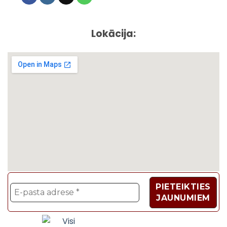
Lokācija:
Velosipēdi, Sadzīves t