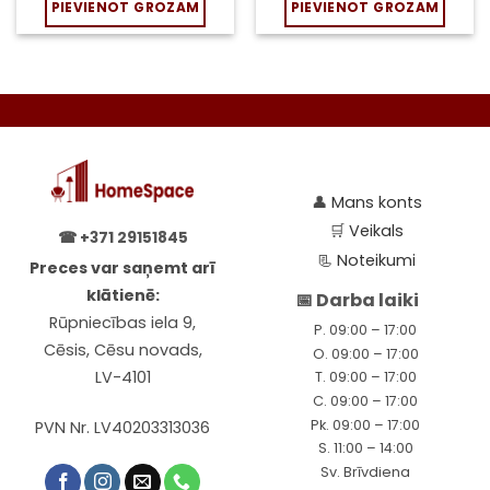
PIEVIENOT GROZAM
PIEVIENOT GROZAM
👤
Mans konts
🛒
Veikals
☎
+371 29151845
📃
Noteikumi
Preces var saņemt arī
klātienē:
📅 Darba laiki
Rūpniecības iela 9,
P. 09:00 – 17:00
Cēsis, Cēsu novads,
O. 09:00 – 17:00
LV-4101
T. 09:00 – 17:00
C. 09:00 – 17:00
Pk. 09:00 – 17:00
PVN Nr. LV40203313036
S. 11:00 – 14:00
Sv. Brīvdiena