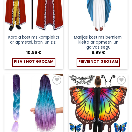
options
may
be
chosen
on
the
Karaļa kostīms komplekts
Marijas kostīms bērniem,
product
ar apmetni, kroni un zizli
kleita ar apmetni un
galvas segu
page
10.96
€
9.99
€
PIEVIENOT GROZAM
PIEVIENOT GROZAM
Pievienot
Pievienot
sarakstam
sarakstam