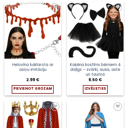
Pievienot
Pievienot
sarakstam
sarakstam
Helovīna kaklarota ar
Kaķēna kostīms bērniem 4
asiņu imitāciju
daļīgs – svārki, ausis, aste
un tauriņš
2.99
€
6.50
€
PIEVIENOT GROZAM
IZVĒLIETIES
This
product
has
multiple
Pievienot
Pievienot
sarakstam
sarakstam
variants.
The