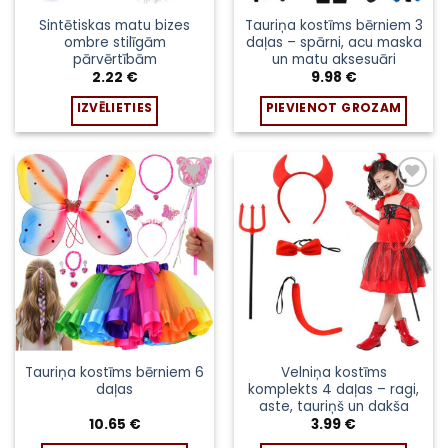
Sintētiskas matu bizes
Tauriņa kostīms bērniem 3
ombre stilīgām
daļas – spārni, acu maska
pārvērtībām
un matu aksesuāri
2.22
€
9.98
€
IZVĒLIETIES
PIEVIENOT GROZAM
This
product
has
multiple
Pievienot
Pievienot
sarakstam
sarakstam
variants.
The
options
may
be
chosen
on
the
Tauriņa kostīms bērniem 6
Velniņa kostīms
product
daļas
komplekts 4 daļas – ragi,
aste, tauriņš un dakša
page
10.65
€
3.99
€