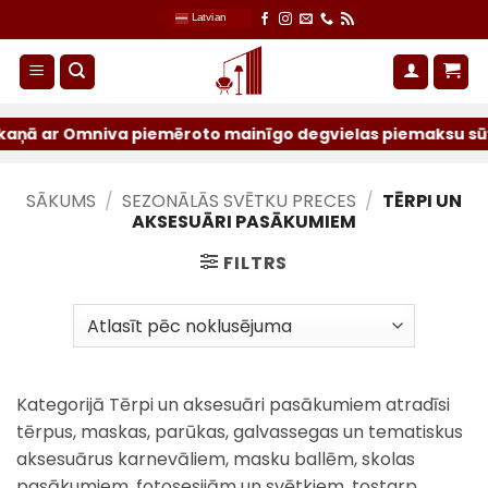
Skip
Latvian
to
content
 ar Omniva piemēroto mainīgo degvielas piemaksu sūtījumie
SĀKUMS
/
SEZONĀLĀS SVĒTKU PRECES
/
TĒRPI UN
AKSESUĀRI PASĀKUMIEM
FILTRS
Kategorijā Tērpi un aksesuāri pasākumiem atradīsi
tērpus, maskas, parūkas, galvassegas un tematiskus
aksesuārus karnevāliem, masku ballēm, skolas
pasākumiem, fotosesijām un svētkiem, tostarp