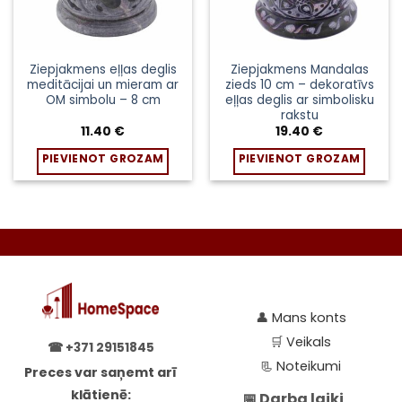
Ziepjakmens eļļas deglis
Ziepjakmens Mandalas
meditācijai un mieram ar
zieds 10 cm – dekoratīvs
OM simbolu – 8 cm
eļļas deglis ar simbolisku
rakstu
11.40
€
19.40
€
PIEVIENOT GROZAM
PIEVIENOT GROZAM
👤
Mans konts
🛒
Veikals
☎
+371 29151845
📃
Noteikumi
Preces var saņemt arī
klātienē:
📅 Darba laiki