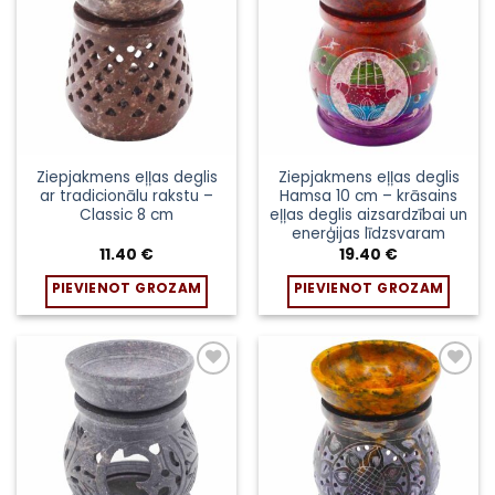
sarakstam
sarakstam
Ziepjakmens eļļas deglis
Ziepjakmens eļļas deglis
ar tradicionālu rakstu –
Hamsa 10 cm – krāsains
Classic 8 cm
eļļas deglis aizsardzībai un
enerģijas līdzsvaram
11.40
€
19.40
€
PIEVIENOT GROZAM
PIEVIENOT GROZAM
Pievienot
Pievienot
sarakstam
sarakstam