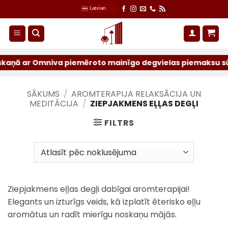
Skip
Latvian
to
content
ņā ar Omniva piemēroto mainīgo degvielas piemaksu sūtījum
SĀKUMS
/
AROMTERAPIJA RELAKSĀCIJA UN
MEDITĀCIJA
/
ZIEPJAKMENS EĻĻAS DEGĻI
FILTRS
Ziepjakmens eļļas degļi dabīgai aromterapijai!
Elegants un izturīgs veids, kā izplatīt ēterisko eļļu
aromātus un radīt mierīgu noskaņu mājās.