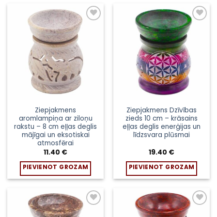
Pievienot
Pievienot
sarakstam
sarakstam
Ziepjakmens
Ziepjakmens Dzīvības
aromlampiņa ar ziloņu
zieds 10 cm – krāsains
rakstu – 8 cm eļļas deglis
eļļas deglis enerģijas un
mājīgai un eksotiskai
līdzsvara plūsmai
atmosfērai
11.40
€
19.40
€
PIEVIENOT GROZAM
PIEVIENOT GROZAM
Pievienot
Pievienot