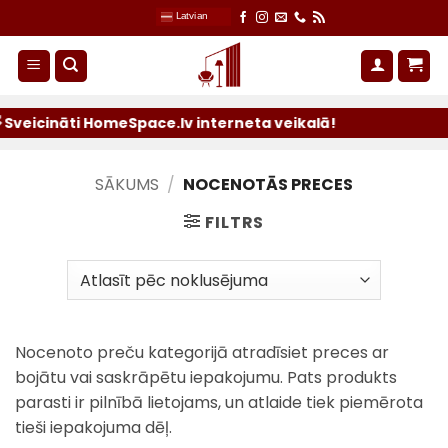
Skip
Latvian
to
content
Sveicināti HomeSpace.lv interneta veikalā!
SĀKUMS
/
NOCENOTĀS PRECES
FILTRS
Nocenoto preču kategorijā atradīsiet preces ar
bojātu vai saskrāpētu iepakojumu. Pats produkts
parasti ir pilnībā lietojams, un atlaide tiek piemērota
tieši iepakojuma dēļ.