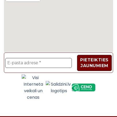
Velosipēdi, Sadzīves t