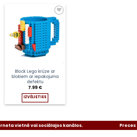
Pievienot
sarakstam
Block Lego krūze ar
blokiem ar iepakojuma
defektu
7.99
€
IZVĒLIETIES
This
product
has
multiple
neta vietnē vai sociālajos kanālos.
Preces i
variants.