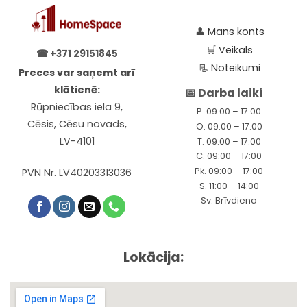
The
options
may
👤
Mans konts
be
🛒
Veikals
☎
+371 29151845
chosen
📃
Noteikumi
Preces var saņemt arī
on
the
klātienē:
📅 Darba laiki
product
Rūpniecības iela 9,
P. 09:00 – 17:00
page
Cēsis, Cēsu novads,
O. 09:00 – 17:00
LV-4101
T. 09:00 – 17:00
C. 09:00 – 17:00
Pk. 09:00 – 17:00
PVN Nr. LV40203313036
S. 11:00 – 14:00
Sv. Brīvdiena
Lokācija: