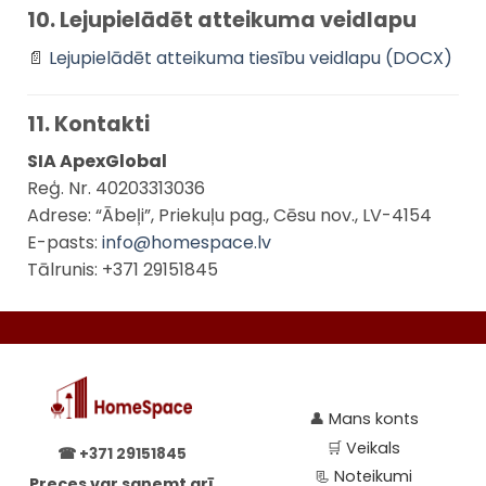
10. Lejupielādēt atteikuma veidlapu
📄
Lejupielādēt atteikuma tiesību veidlapu (DOCX)
11. Kontakti
SIA ApexGlobal
Reģ. Nr. 40203313036
Adrese: “Ābeļi”, Priekuļu pag., Cēsu nov., LV-4154
E-pasts:
info@homespace.lv
Tālrunis: +371 29151845
👤
Mans konts
🛒
Veikals
☎
+371 29151845
📃
Noteikumi
Preces var saņemt arī