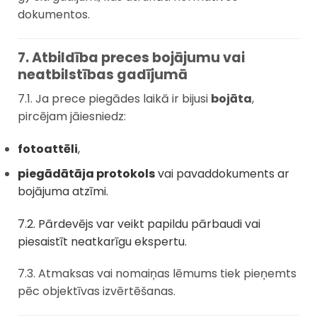
dokumentos.
7. Atbildība preces bojājumu vai
neatbilstības gadījumā
7.1. Ja prece piegādes laikā ir bijusi
bojāta
,
pircējam jāiesniedz:
fotoattēli
,
piegādātāja protokols
vai pavaddokuments ar
bojājuma atzīmi.
7.2. Pārdevējs var veikt papildu pārbaudi vai
piesaistīt neatkarīgu ekspertu.
7.3. Atmaksas vai nomaiņas lēmums tiek pieņemts
pēc objektīvas izvērtēšanas.