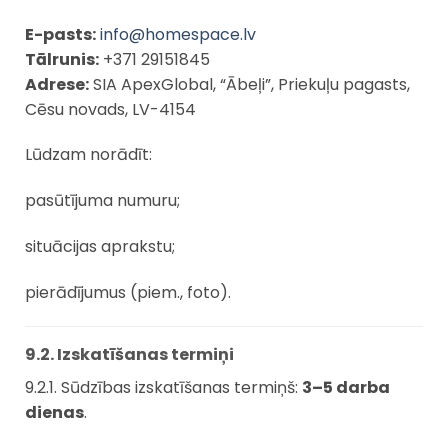
E-pasts:
info@homespace.lv
Tālrunis:
+371 29151845
Adrese:
SIA ApexGlobal, “Ābeļi”, Priekuļu pagasts,
Cēsu novads, LV-4154
Lūdzam norādīt:
pasūtījuma numuru;
situācijas aprakstu;
pierādījumus (piem., foto).
9.2. Izskatīšanas termiņi
9.2.1. Sūdzības izskatīšanas termiņš:
3–5 darba
dienas
.