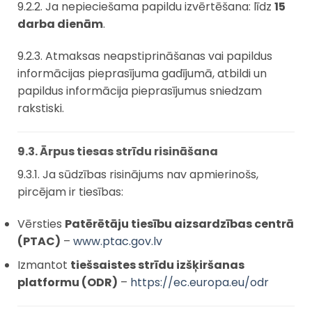
9.2.2. Ja nepieciešama papildu izvērtēšana: līdz
15
darba dienām
.
9.2.3. Atmaksas neapstiprināšanas vai papildus
informācijas pieprasījuma gadījumā, atbildi un
papildus informācija pieprasījumus sniedzam
rakstiski.
9.3. Ārpus tiesas strīdu risināšana
9.3.1. Ja sūdzības risinājums nav apmierinošs,
pircējam ir tiesības:
Vērsties
Patērētāju tiesību aizsardzības centrā
(PTAC)
–
www.ptac.gov.lv
Izmantot
tiešsaistes strīdu izšķiršanas
platformu (ODR)
–
https://ec.europa.eu/odr