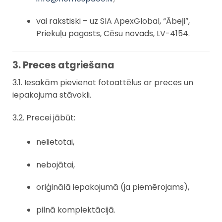
vai rakstiski – uz SIA ApexGlobal, “Ābeļi”,
Priekuļu pagasts, Cēsu novads, LV-4154.
3. Preces atgriešana
3.1. Iesakām pievienot fotoattēlus ar preces un
iepakojuma stāvokli.
3.2. Precei jābūt:
nelietotai,
nebojātai,
oriģinālā iepakojumā (ja piemērojams),
pilnā komplektācijā.