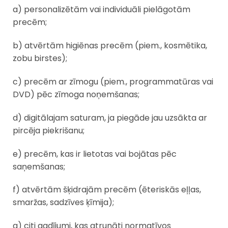
a) personalizētām vai individuāli pielāgotām
precēm;
b) atvērtām higiēnas precēm (piem., kosmētika,
zobu birstes);
c) precēm ar zīmogu (piem., programmatūras vai
DVD) pēc zīmoga noņemšanas;
d) digitālajam saturam, ja piegāde jau uzsākta ar
pircēja piekrišanu;
e) precēm, kas ir lietotas vai bojātas pēc
saņemšanas;
f) atvērtām šķidrajām precēm (ēteriskās eļļas,
smaržas, sadzīves ķīmija);
g) citi gadījumi, kas atrunāti normatīvos