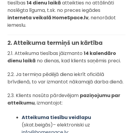
tiesības
14 dienu laikā
atteikties no attālināti
noslēgta līguma, t.sk. no preces iegādes
interneta veikalā HomeSpace.lv
, nenorādot
iemeslu.
2. Atteikuma termiņš un kārtība
2.1. Atteikuma tiesības jāizmanto
14 kalendāro
dienu laikā
no dienas, kad klients saņēmis preci.
2.2. Ja termiņa pēdējā diena iekrīt oficiālā
brīvdienā, to var izmantot nākamajā darba dienā.
2.3. Klients nosūta pārdevējam
paziņojumu par
atteikumu
, izmantojot:
Atteikuma tiesību veidlapu
(skat.beigās)– elektroniski uz
info@homespace.lv
;