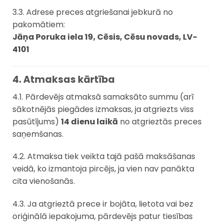
3.3. Adrese preces atgriešanai jebkurā no
pakomātiem:
Jāņa Poruka iela 19, Cēsis, Cēsu novads, LV-
4101
4. Atmaksas kārtība
4.1. Pārdevējs atmaksā samaksāto summu (arī
sākotnējās piegādes izmaksas, ja atgriezts viss
pasūtījums)
14 dienu laikā
no atgrieztās preces
saņemšanas.
4.2. Atmaksa tiek veikta tajā pašā maksāšanas
veidā, ko izmantoja pircējs, ja vien nav panākta
cita vienošanās.
4.3. Ja atgrieztā prece ir bojāta, lietota vai bez
oriģinālā iepakojuma, pārdevējs patur tiesības