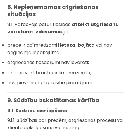
8. Nepieņemamas atgriešanas
situācijas
8.1. Pārdevējs patur tiesības
atteikt atgriešanu
vai ieturēt izdevumus
, ja:
prece ir acīmredzami
lietota, bojāta
vai nav
oriģinālajā iepakojumā;
atgriešanas nosacījumi nav ievēroti;
preces vērtība ir būtiski samazināta;
nav pievienoti pieprasītie pierādījumi.
9. Sūdzību izskatīšanas kārtība
9.1. Sūdzību iesniegšana
9.1.1. Sūdzības par precēm, atgriešanas procesu vai
klientu apkalpošanu var iesniegt: