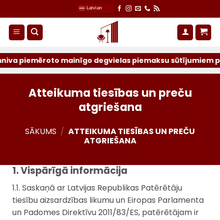
Skip
Latvian
to
content
iemēroto mainīgo degvielas piemaksu sūtījumiem par ieprie
Atteikuma tiesības un preču
atgriešana
SĀKUMS
/
ATTEIKUMA TIESĪBAS UN PREČU
ATGRIEŠANA
1. Vispārīgā informācija
1.1. Saskaņā ar Latvijas Republikas Patērētāju
tiesību aizsardzības likumu un Eiropas Parlamenta
un Padomes Direktīvu 2011/83/ES, patērētājam ir