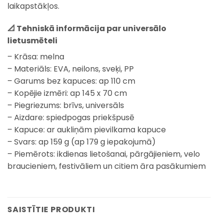
laikapstākļos.
📐
Tehniskā informācija par universālo
lietusmēteli
– Krāsa: melna
– Materiāls: EVA, neilons, sveķi, PP
– Garums bez kapuces: ap 110 cm
– Kopējie izmēri: ap 145 x 70 cm
– Piegriezums: brīvs, universāls
– Aizdare: spiedpogas priekšpusē
– Kapuce: ar aukliņām pievilkama kapuce
– Svars: ap 159 g (ap 179 g iepakojumā)
– Piemērots: ikdienas lietošanai, pārgājieniem, velo
braucieniem, festivāliem un citiem āra pasākumiem
SAISTĪTIE PRODUKTI