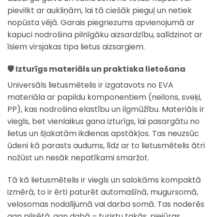
pievilkt ar aukliņām, lai tā ciešāk pieguļ un netiek
nopūsta vējā. Garais piegriezums apvienojumā ar
kapuci nodrošina pilnīgāku aizsardzību, salīdzinot ar
īsiem virsjakas tipa lietus aizsargiem.
🛡️
Izturīgs materiāls un praktiska lietošana
Universāls lietusmētelis ir izgatavots no EVA
materiāla ar papildu komponentiem (neilons, sveķi,
PP), kas nodrošina elastību un ilgmūžību. Materiāls ir
viegls, bet vienlaikus gana izturīgs, lai pasargātu no
lietus un šļakatām ikdienas apstākļos. Tas neuzsūc
ūdeni kā parasts audums, līdz ar to lietusmētelis ātri
nožūst un nesāk nepatīkami smaržot.
Tā kā lietusmētelis ir viegls un salokāms kompaktā
izmērā, to ir ērti paturēt automašīnā, mugursomā,
velosomas nodalījumā vai darba somā. Tas noderēs
gan pilsētā, gan dabā – turistu takās, piejūras