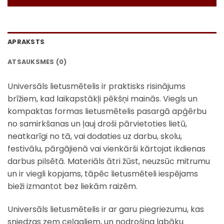
APRAKSTS
ATSAUKSMES (0)
Universāls lietusmētelis ir praktisks risinājums
brīžiem, kad laikapstākļi pēkšņi mainās. Viegls un
kompaktas formas lietusmētelis pasargā apģērbu
no samirkšanas un ļauj droši pārvietoties lietū,
neatkarīgi no tā, vai dodaties uz darbu, skolu,
festivālu, pārgājienā vai vienkārši kārtojat ikdienas
darbus pilsētā. Materiāls ātri žūst, neuzsūc mitrumu
un ir viegli kopjams, tāpēc lietusmēteli iespējams
bieži izmantot bez liekām raizēm.
Universāls lietusmētelis ir ar garu piegriezumu, kas
sniedzas zem ceļgaliem, un nodrošina labāku