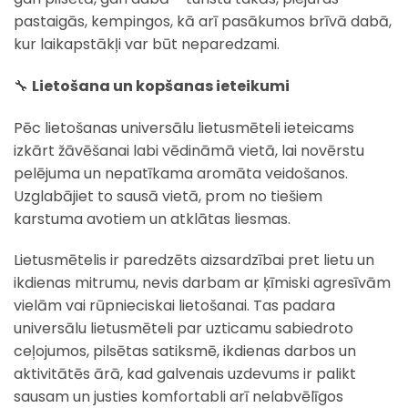
pastaigās, kempingos, kā arī pasākumos brīvā dabā,
kur laikapstākļi var būt neparedzami.
🔧
Lietošana un kopšanas ieteikumi
Pēc lietošanas universālu lietusmēteli ieteicams
izkārt žāvēšanai labi vēdināmā vietā, lai novērstu
pelējuma un nepatīkama aromāta veidošanos.
Uzglabājiet to sausā vietā, prom no tiešiem
karstuma avotiem un atklātas liesmas.
Lietusmētelis ir paredzēts aizsardzībai pret lietu un
ikdienas mitrumu, nevis darbam ar ķīmiski agresīvām
vielām vai rūpnieciskai lietošanai. Tas padara
universālu lietusmēteli par uzticamu sabiedroto
ceļojumos, pilsētas satiksmē, ikdienas darbos un
aktivitātēs ārā, kad galvenais uzdevums ir palikt
sausam un justies komfortabli arī nelabvēlīgos