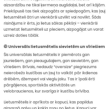
aizsardzību ne tikai ķermeņa augšdaļai, bet arī kājām.
Priekšpusē tas tiek aizpogāts ar spiedpogām, kas ļauj
lietusmēteli ātri un vienkārši uzvilkt vai novilkt. Šāds
risinājums ir ērts, ja lietus sākas pēkšņi – vienkārši
uzmetat lietusmēteli uz pleciem, aizpogājat un varat
uzreiz doties tālāk.
🧥
Universāls lietusmētelis sievietēm un vīriešiem
Šis universālais lietusmētelis ir piemērots gan
jauniešiem, gan pieaugušajiem, gan sievietēm, gan
vīriešiem. Brīvais, nedaudz “oversize” piegriezums
neierobežo kustības un ļauj to valkāt pār ikdienas
drēbēm, džemperi vai vieglu jaku. Tas ir īpaši ērti
pārgājienos, sportiskās aktivitātēs un
velobraucienos, kur svarīga ir kustību brīvība.
Lietusmētelis ir aprīkots ar kapuci, kas papildus
aizsargā galvu un kakla zonu no lietus. Kapuci var