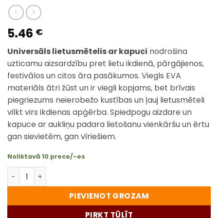
5.46
€
Universāls lietusmētelis ar kapuci
nodrošina
uzticamu aizsardzību pret lietu ikdienā, pārgājienos,
festivālos un citos āra pasākumos. Viegls EVA
materiāls ātri žūst un ir viegli kopjams, bet brīvais
piegriezums neierobežo kustības un ļauj lietusmēteli
vilkt virs ikdienas apģērba. Spiedpogu aizdare un
kapuce ar aukliņu padara lietošanu vienkāršu un ērtu
gan sievietēm, gan vīriešiem.
Noliktavā 10 prece/-es
Universāls lietusmētelis ar kapuci ikdienai un ceļojum
PIEVIENOT GROZAM
PIRKT TŪLĪT