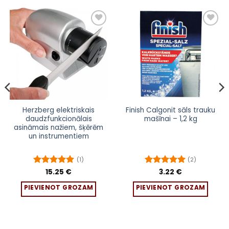
Herzberg elektriskais
Finish Calgonit sāls trauku
daudzfunkcionālais
mašīnai – 1,2 kg
asināmais nažiem, šķērēm
un instrumentiem
(1)
(2)
Novērtēts
15.25
€
Novērtēts
3.22
€
ar
5
no 5
ar
5
no 5
PIEVIENOT GROZAM
PIEVIENOT GROZAM