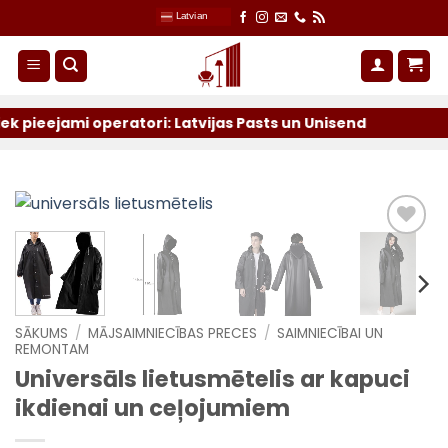
Skip
Latvian
to
content
ejami operatori: Latvijas Pasts un Unisend
SĀKUMS
/
MĀJSAIMNIECĪBAS PRECES
/
SAIMNIECĪBAI UN
REMONTAM
Universāls lietusmētelis ar kapuci
ikdienai un ceļojumiem