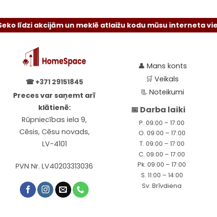
 līdzi akcijām un meklē atlaižu kodu mūsu interneta vietnē 
👤
Mans konts
🛒
Veikals
☎
+371 29151845
📃
Noteikumi
Preces var saņemt arī
klātienē:
📅 Darba laiki
Rūpniecības iela 9,
P. 09:00 – 17:00
Cēsis, Cēsu novads,
O. 09:00 – 17:00
LV-4101
T. 09:00 – 17:00
C. 09:00 – 17:00
Pk. 09:00 – 17:00
PVN Nr. LV40203313036
S. 11:00 – 14:00
Sv. Brīvdiena