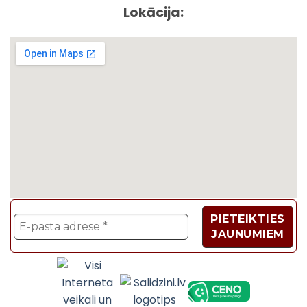
Lokācija:
Velosipēdi, Sadzīves t