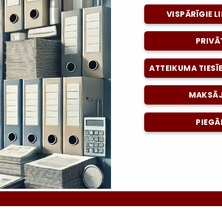
VISPĀRĪGIE 
PRIVĀ
ATTEIKUMA TIESĪ
MAKSĀJ
PIEGĀ
Sek