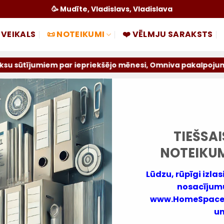
🥳 Mudīte, Vladislavs, Vladislava
 VEIKALS
📜 NOTEIKUMI
❤️ VĒLMJU SARAKSTS
miem par iepriekšējo mēnesi, Omniva pakalpojums tiek atsl
TIEŠSAI
NOTEIKUM
Lūdzu, rūpīgi izl
nosacījumu
www.HomeSpace.lv
un