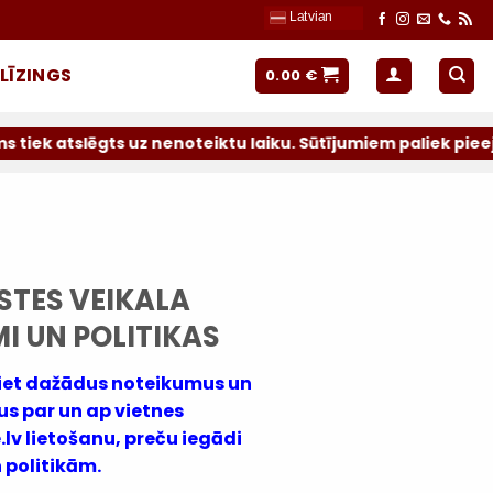
Latvian
LĪZINGS
0.00
€
ēgts uz nenoteiktu laiku. Sūtījumiem paliek pieejami oper
STES VEIKALA
I UN POLITIKAS
asiet dažādus noteikumus un
s par un ap vietnes
 lietošanu, preču iegādi
 politikām
.