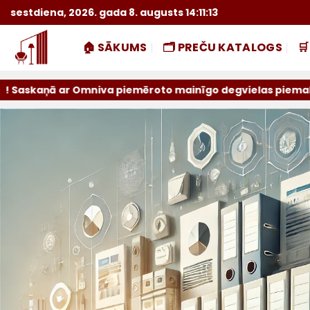
Skip
sestdiena, 2026. gada 8. augusts 14:11:14
to
content
🏠 SĀKUMS
🗂️ PREČU KATALOGS

aņā ar Omniva piemēroto mainīgo degvielas piemaksu sūtīju