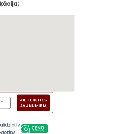
kācija:
Velosipēdi, Sadzīves tehnika, Trenažieri, Galda 