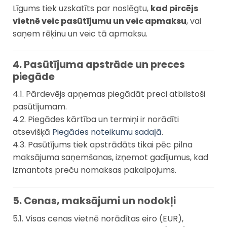
Līgums tiek uzskatīts par noslēgtu,
kad pircējs
vietnē veic pasūtījumu un veic apmaksu
, vai
saņem rēķinu un veic tā apmaksu.
4. Pasūtījuma apstrāde un preces
piegāde
4.1. Pārdevējs apņemas piegādāt preci atbilstoši
pasūtījumam.
4.2. Piegādes kārtība un termiņi ir norādīti
atsevišķā
Piegādes noteikumu sadaļā
.
4.3. Pasūtījums tiek apstrādāts tikai pēc pilna
maksājuma saņemšanas, izņemot gadījumus, kad
izmantots preču nomaksas pakalpojums.
5. Cenas, maksājumi un nodokļi
5.1. Visas cenas vietnē norādītas eiro (EUR),