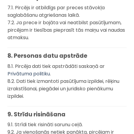
7.1. Pircējs ir atbildīgs par preces stāvokļa
saglabāšanu atgriešanas laikā.
7.2. Ja prece ir bojāta vai neatbilst pasūtījumam,
pircējam ir tiesības pieprasīt tās maiņu vai naudas
atmaksu.
8. Personas datu apstrāde
8.1. Pircēja dati tiek apstrādāti saskaņā ar
Privātuma politiku
.
8.2. Dati tiek izmantoti pasūtījuma izpildei, rēķinu
izrakstīšanai, piegādei un juridisko pienākumu
izpildei.
9. Strīdu risināšana
9.1. Strīdi tiek risināti sarunu ceļā.
9.2. Ja vienošanās netiek panākta, pircējam ir