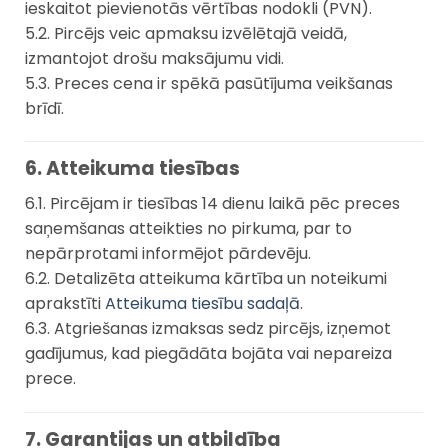
ieskaitot pievienotās vērtības nodokli (PVN).
5.2. Pircējs veic apmaksu izvēlētajā veidā,
izmantojot drošu maksājumu vidi.
5.3. Preces cena ir spēkā pasūtījuma veikšanas
brīdī.
6. Atteikuma tiesības
6.1. Pircējam ir tiesības 14 dienu laikā pēc preces
saņemšanas atteikties no pirkuma, par to
nepārprotami informējot pārdevēju.
6.2. Detalizēta atteikuma kārtība un noteikumi
aprakstīti
Atteikuma tiesību sadaļā
.
6.3. Atgriešanas izmaksas sedz pircējs, izņemot
gadījumus, kad piegādāta bojāta vai nepareiza
prece.
7. Garantijas un atbildība