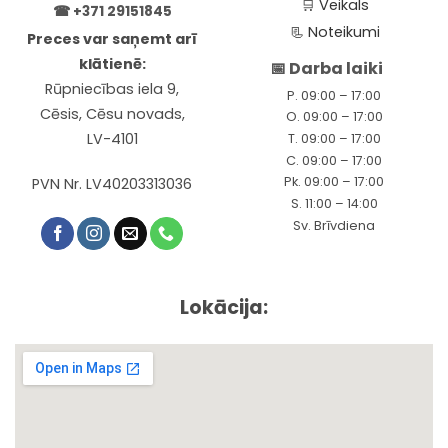
🛒
Veikals
☎
+371 29151845
📃
Noteikumi
Preces var saņemt arī
klātienē:
📅 Darba laiki
Rūpniecības iela 9,
P. 09:00 – 17:00
Cēsis, Cēsu novads,
O. 09:00 – 17:00
LV-4101
T. 09:00 – 17:00
C. 09:00 – 17:00
Pk. 09:00 – 17:00
PVN Nr. LV40203313036
S. 11:00 – 14:00
Sv. Brīvdiena
Lokācija: