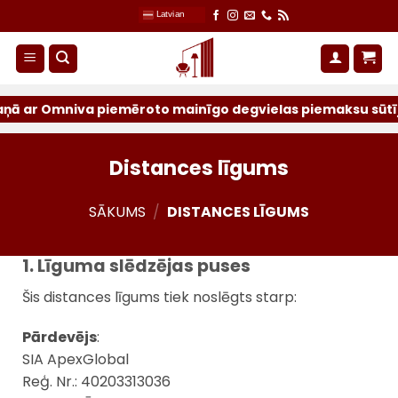
Skip
Latvian
to
content
ar Omniva piemēroto mainīgo degvielas piemaksu sūtījumiem
Distances līgums
SĀKUMS
/
DISTANCES LĪGUMS
1. Līguma slēdzējas puses
Šis distances līgums tiek noslēgts starp:
Pārdevējs
:
SIA ApexGlobal
Reģ. Nr.: 40203313036