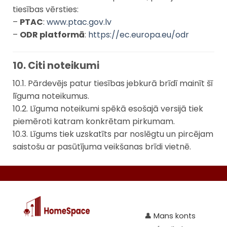
tiesības vērsties:
–
PTAC
:
www.ptac.gov.lv
–
ODR platformā
:
https://ec.europa.eu/odr
10. Citi noteikumi
10.1. Pārdevējs patur tiesības jebkurā brīdī mainīt šī
līguma noteikumus.
10.2. Līguma noteikumi spēkā esošajā versijā tiek
piemēroti katram konkrētam pirkumam.
10.3. Līgums tiek uzskatīts par noslēgtu un pircējam
saistošu ar pasūtījuma veikšanas brīdi vietnē.
👤
Mans konts