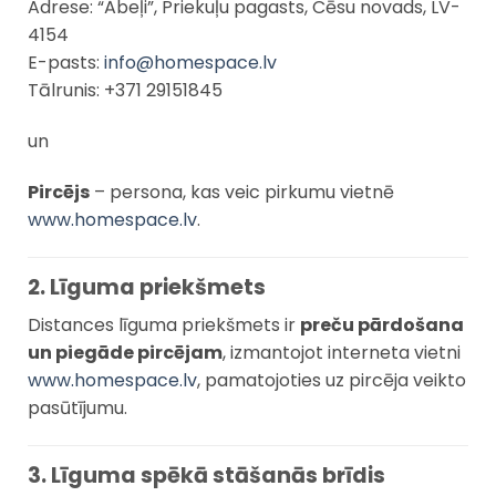
Adrese: “Ābeļi”, Priekuļu pagasts, Cēsu novads, LV-
4154
E-pasts:
info@homespace.lv
Tālrunis: +371 29151845
un
Pircējs
– persona, kas veic pirkumu vietnē
www.homespace.lv
.
2. Līguma priekšmets
Distances līguma priekšmets ir
preču pārdošana
un piegāde pircējam
, izmantojot interneta vietni
www.homespace.lv
, pamatojoties uz pircēja veikto
pasūtījumu.
3. Līguma spēkā stāšanās brīdis