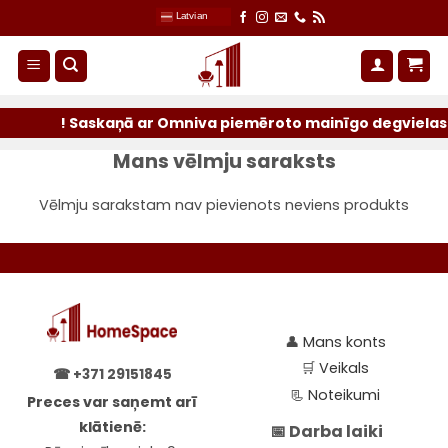
Skip
Latvian
to
content
! Saskaņā ar Omniva piemēroto mainīgo degvielas pi
Mans vēlmju saraksts
Vēlmju sarakstam nav pievienots neviens produkts
👤
Mans konts
🛒
Veikals
☎
+371 29151845
📃
Noteikumi
Preces var saņemt arī
klātienē:
📅 Darba laiki