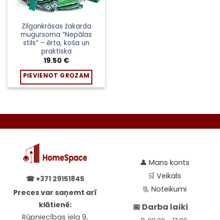
Zilgankrāsas žakarda
mugursoma “Nepālas
stils” – ērta, koša un
praktiska
19.50
€
PIEVIENOT GROZAM
👤
Mans konts
🛒
Veikals
☎
+371 29151845
📃
Noteikumi
Preces var saņemt arī
klātienē:
📅 Darba laiki
Rūpniecības iela 9,