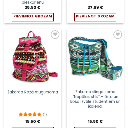
pieskārienu
35.90
€
37.99
€
PIEVIENOT GROZAM
PIEVIENOT GROZAM
Žakarda slinga soma
Žakarda Rozā mugursoma
“Nepālas stils” – ērta un
koša izvēle studentiem un
ikdienai
(1)
Novērtēts
19.50
€
15.50
€
ar
5
no 5