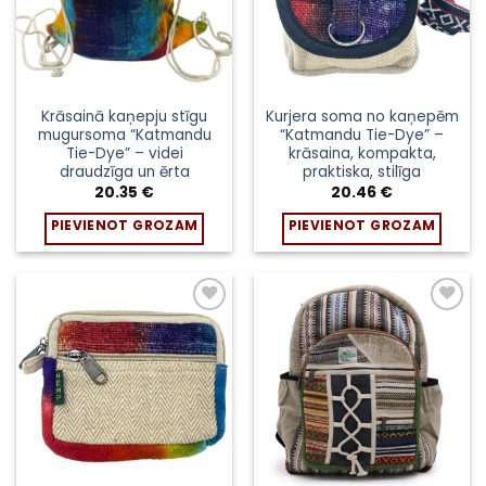
Krāsainā kaņepju stīgu
Kurjera soma no kaņepēm
mugursoma “Katmandu
“Katmandu Tie-Dye” –
Tie-Dye” – videi
krāsaina, kompakta,
draudzīga un ērta
praktiska, stilīga
20.35
€
20.46
€
PIEVIENOT GROZAM
PIEVIENOT GROZAM