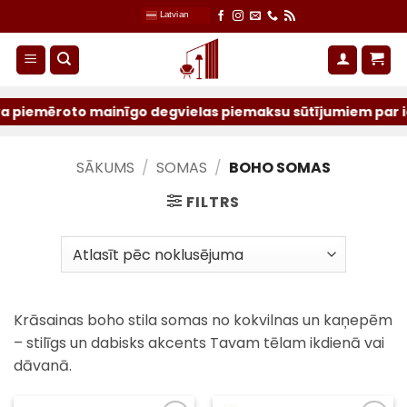
Skip
Latvian
to
content
roto mainīgo degvielas piemaksu sūtījumiem par iepriekšē
SĀKUMS
/
SOMAS
/
BOHO SOMAS
FILTRS
Krāsainas boho stila somas no kokvilnas un kaņepēm
– stilīgs un dabisks akcents Tavam tēlam ikdienā vai
dāvanā.