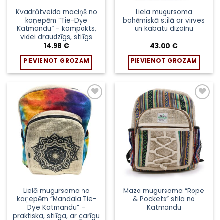
Kvadrātveida maciņš no
Liela mugursoma
kaņepēm “Tie-Dye
bohēmiskā stilā ar virves
Katmandu” – kompakts,
un kabatu dizainu
videi draudzīgs, stilīgs
14.98
€
43.00
€
PIEVIENOT GROZAM
PIEVIENOT GROZAM
Lielā mugursoma no
Maza mugursoma “Rope
kaņepēm “Mandala Tie-
& Pockets” stila no
Dye Katmandu” –
Katmandu
praktiska, stilīga, ar garīgu