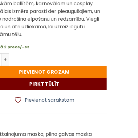
skām ballītēm, karnevālam un cosplay.
ālais izmērs parasti der pieaugušajiem, un
 nodrošina elpošanu un redzamību. Viegli
 un ātri uzliekama, lai uzreiz iegūtu
mu tēlu.
vā 2 prece/-es
teksa maska – ballītēm, karnevālam un cosplay daudzums
PIEVIENOT GROZAM
PIRKT TŪLĪT
Pievienot sarakstam
attainojuma maska, pilna galvas maska