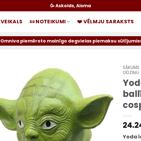
🥳 Askolds, Aisma
 VEIKALS
📜 NOTEIKUMI
❤️ VĒLMJU SARAKSTS
mēroto mainīgo degvielas piemaksu sūtījumiem par iepriekš
SĀKUMS
ODZIŅU
Yod
Pievienot
sarakstam
bal
cos
24.2
Yoda 