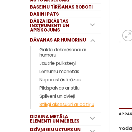
BASEINU TĪRĪŠANAS ROBOTI
DARINI PATS
DĀRZA IEKĀRTAS
INSTRUMENTI UN
APRĪKOJUMS
DĀVANAS AR HUMORIŅU
Galda dekorēšanai ar
humoru
Jautrie pulksteņi
Lēmumu monētas
Neparastās krūzes
Pildspalvas ar stilu
Spilveni un dvieļi
Stilīgi aksesuāri ar odziņu
APRA
DIZAINA METĀLA
ELEMENTI UN MĒBELES
Yoda
DZĪVNIEKU UZTURS UN