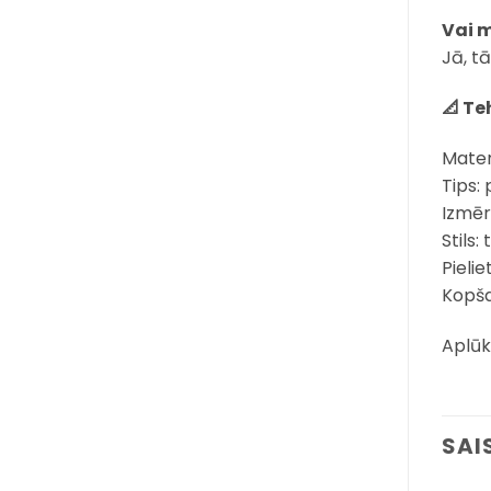
Vai 
Jā, t
📐 Te
Mater
Tips:
Izmēr
Stils
Pielie
Kopša
Aplūk
SAI