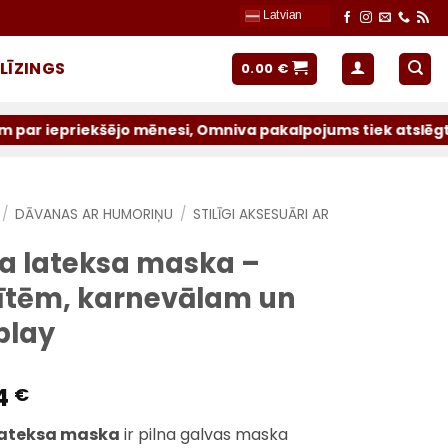
Latvian
LĪZINGS
0.00
€
ējo mēnesi, Omniva pakalpojums tiek atslēgts uz nenoteikt
/
DĀVANAS AR HUMORIŅU
/
STILĪGI AKSESUĀRI AR
a lateksa maska –
lītēm, karnevālam un
play
4
€
lateksa maska
ir pilna galvas maska