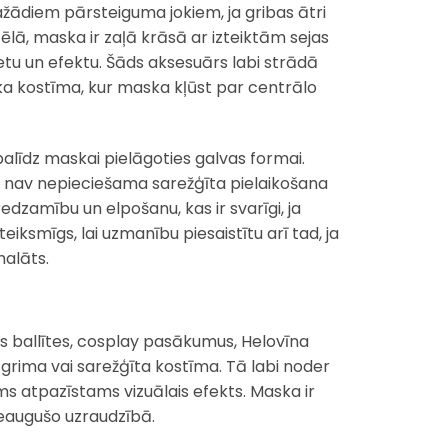
ādiem pārsteiguma jokiem, ja gribas ātri
ā, maska ir zaļā krāsā ar izteiktām sejas
etu un efektu. Šāds aksesuārs labi strādā
āka kostīma, kur maska kļūst par centrālo
palīdz maskai pielāgoties galvas formai.
ēc nav nepieciešama sarežģīta pielaikošana
edzamību un elpošanu, kas ir svarīgi, ja
eiksmīgs, lai uzmanību piesaistītu arī tad, ja
halāts.
 ballītes, cosplay pasākumus, Helovīna
z grima vai sarežģīta kostīma. Tā labi noder
s atpazīstams vizuālais efekts. Maska ir
ieaugušo uzraudzībā.