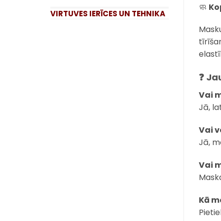
🧼
Ko
VIRTUVES IERĪCES UN TEHNIKA
Masku
tīrīš
elast
❓ Ja
Vai m
Jā, la
Vai v
Jā, m
Vai 
Maska
Kā ma
Pieti