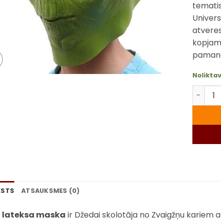
temati
Univers
atveres
kopjama
pamanā
Nolikta
Yoda la
KSTS
ATSAUKSMES (0)
 lateksa maska
ir Džedai skolotāja no Zvaigžņu kariem 