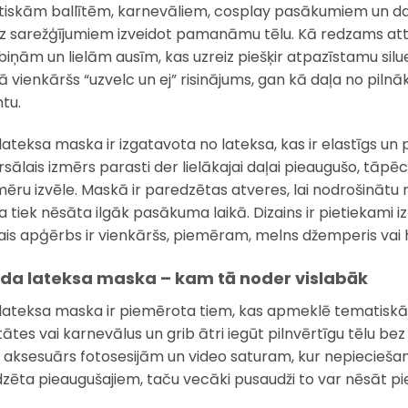
iskām ballītēm, karnevāliem, cosplay pasākumiem un daž
z sarežģījumiem izveidot pamanāmu tēlu. Kā redzams attēl
iņām un lielām ausīm, kas uzreiz piešķir atpazīstamu silu
ā vienkāršs “uzvelc un ej” risinājums, gan kā daļa no piln
tu.
lateksa maska ir izgatavota no lateksa, kas ir elastīgs un 
rsālais izmērs parasti der lielākajai daļai pieaugušo, tāp
zmēru izvēle. Maskā ir paredzētas atveres, lai nodrošinātu r
tiek nēsāta ilgāk pasākuma laikā. Dizains ir pietiekami izt
ais apģērbs ir vienkāršs, piemēram, melns džemperis vai 
oda lateksa maska – kam tā noder vislabāk
lateksa maska ir piemērota tiem, kas apmeklē tematiskās
itātes vai karnevālus un grib ātri iegūt pilnvērtīgu tēlu be
ā aksesuārs fotosesijām un video saturam, kur nepieciešam
zēta pieaugušajiem, taču vecāki pusaudži to var nēsāt p