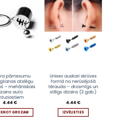
Pievienot
Pievienot
sarakstam
sarakstam
This
ra pārnesumu
Unisex auskari skrūves
ēgšanas atslēgu
formā no nerūsējošā
product
iņš – mehāniskais
tērauda – drosmīgs un
has
izains auto
stilīgs dizains (2 gab.)
multiple
ntuziastiem
variants.
4.44
€
4.44
€
The
VIENOT GROZAM
IZVĒLIETIES
options
may
be