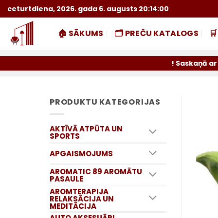
Skip
ceturtdiena, 2026. gada 6. augusts 20:14:01
to
content
🏠 SĀKUMS
🗂️ PREČU KATALOGS

! Saskaņā ar Omniva pie
PRODUKTU KATEGORIJAS
AKTĪVĀ ATPŪTA UN
SPORTS
APGAISMOJUMS
AROMATIC 89 AROMĀTU
PASAULE
AROMTERAPIJA
RELAKSĀCIJA UN
MEDITĀCIJA
AUTO AKSESUĀRI