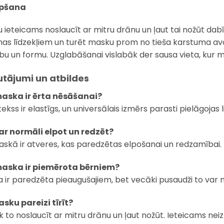
pšana
 ieteicams noslaucīt ar mitru drānu un ļaut tai nožūt dabīg
anas līdzekļiem un turēt masku prom no tieša karstuma avot
ību un formu. Uzglabāšanai vislabāk der sausa vieta, kur 
utājumi un atbildes
aska ir ērta nēsāšanai?
tekss ir elastīgs, un universālais izmērs parasti pielāgojas 
ar normāli elpot un redzēt?
askā ir atveres, kas paredzētas elpošanai un redzamībai.
maska ir piemērota bērniem?
 ir paredzēta pieaugušajiem, bet vecāki pusaudži to var 
sku pareizi tīrīt?
ek to noslaucīt ar mitru drānu un ļaut nožūt. Ieteicams nei