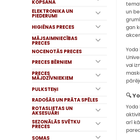
KOPŠANA
temat
ELEKTRONIKA UN
un be
PIEDERUMI
grumb
HIGIĒNAS PRECES
gan k
akcen
MĀJSAIMNIECĪBAS
PRECES
Yoda 
NOCENOTĀS PRECES
Unive
PRECES BĒRNIEM
vai i
maska 
PRECES
MĀJDZĪVNIEKIEM
pārēj
PULKSTEŅI
🔍 Y
RADOŠĀS UN PRĀTA SPĒLES
Yoda 
ROTASLIETAS UN
AKSESUĀRI
aktiv
SEZONĀLĀS SVĒTKU
arī k
PRECES
pared
SOMAS