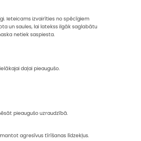
i. Ieteicams izvairīties no spēcīgiem
a un saules, lai latekss ilgāk saglabātu
maska netiek saspiesta.
lielākajai daļai pieaugušo.
nēsāt pieaugušo uzraudzībā.
zmantot agresīvus tīrīšanas līdzekļus.