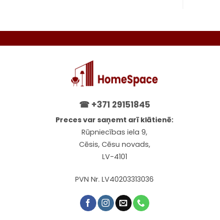
chosen
on
the
product
page
☎
+371 29151845
Preces var saņemt arī klātienē:
Rūpniecības iela 9,
Cēsis, Cēsu novads,
LV-4101
PVN Nr. LV40203313036