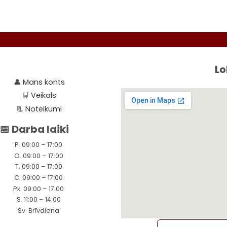
chosen
on
the
product
page
Lo
👤
Mans konts
🛒
Veikals
📃
Noteikumi
📅 Darba laiki
P. 09:00 – 17:00
O. 09:00 – 17:00
T. 09:00 – 17:00
C. 09:00 – 17:00
Pk. 09:00 – 17:00
S. 11:00 – 14:00
Sv. Brīvdiena