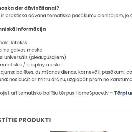
maska der dāvināšanai?
ā ir praktiska dāvana tematisko pasākumu cienītājiem, j
hniskā informācija
iāls: latekss
 pilna galvas maska
s: universāls (pieaugušajiem)
: tematiskā / cosplay maska
tojums: ballītes, dzimšanas dienas, karnevāli, pasākumi, co
na: noslaucīt ar mitru drānu, uzglabāt prom no karstum
ojiet arī tematisko ballīšu tērpus HomeSpace.lv –
Tērpi 
STĪTIE PRODUKTI