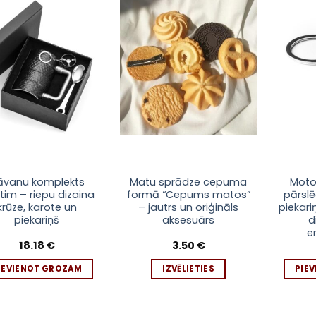
Pievienot
Pievienot
sarakstam
sarakstam
This
āvanu komplekts
Matu sprādze cepuma
Moto
etim – riepu dizaina
formā “Cepums matos”
pārsl
product
krūze, karote un
– jautrs un oriģināls
piekar
has
piekariņš
aksesuārs
d
multiple
e
variants.
18.18
€
3.50
€
The
IEVIENOT GROZAM
IZVĒLIETIES
PIE
options
may
be