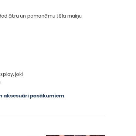
o dod ātru un pamanāmu tēla maiņu.
splay, joki
a
un aksesuāri pasākumiem