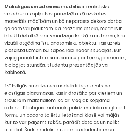
Mākslīgās smadzenes modelis
ir reālistiska
smadzeņu kopija, kas paredzēta kā uzskates
materiāls mācībām un kā neparasts dekors darba
galdam vai plauktam. Kā redzams attēlā, modelis ir
izteikti detalizēts ar smadzeņu krokām un formu, kas
vizuāli atgādina īstu anatomisku objektu. Tas uzreiz
piesaista uzmanību, tāpēc labi noder situācijās, kur
vajag panākt interesi un sarunu par tēmu, piemēram,
bioloģijas stundās, studentu prezentācijās vai
kabinetā.
Mākslīgās smadzenes modelis ir izgatavots no
elastīgas plastmasas, kas ir drošāka par cietiem un
trausliem materiāliem, kā arī vieglāk kopjama
ikdienā. Elastīgais materiāls palīdz modelim saglabāt
formu un padara to ērtu lietošanai klasē vai mājās,
kur to var paņemt rokās, parādīt detaļas un nolikt
atpakaļ. Šāds modelis ir noderīgs studentiem un