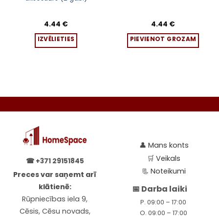
multiple
variants.
The
4.44
€
4.44
€
options
IZVĒLIETIES
PIEVIENOT GROZAM
may
be
chosen
on
the
product
page
👤
Mans konts
🛒
Veikals
☎
+371 29151845
📃
Noteikumi
Preces var saņemt arī
klātienē:
📅 Darba laiki
Rūpniecības iela 9,
P. 09:00 – 17:00
Cēsis, Cēsu novads,
O. 09:00 – 17:00