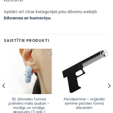
karstuma
Aplūko arī citas kategorijas joku dāvanu sadaļā:
Dāvanas ar humoriņu
SAISTĪTIE PRODUKTI
Pievienot
Pievienot
sarakstam
sarakstam
This
3D dzīvnieku formas
Pistoļķemme – oriģināla
polimēra māla auskari –
ķemme pistoles formā
product
modīgs un rotaļīgs
dāvanām
has
aksesuārs (2 gab.)