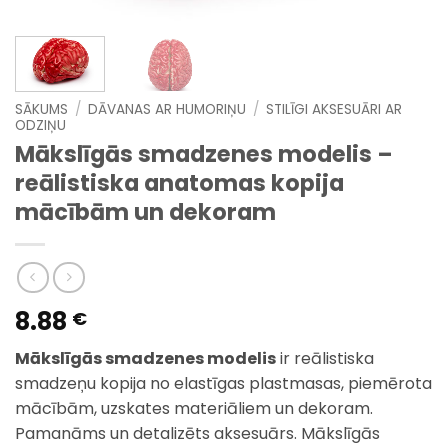
SĀKUMS
/
DĀVANAS AR HUMORIŅU
/
STILĪGI AKSESUĀRI AR
ODZIŅU
Mākslīgās smadzenes modelis –
reālistiska anatomas kopija
mācībām un dekoram
8.88
€
Mākslīgās smadzenes modelis
ir reālistiska
smadzeņu kopija no elastīgas plastmasas, piemērota
mācībām, uzskates materiāliem un dekoram.
Pamanāms un detalizēts aksesuārs. Mākslīgās