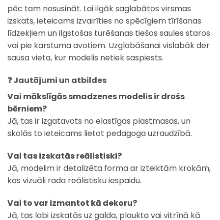
pēc tam nosusināt. Lai ilgāk saglabātos virsmas
izskats, ieteicams izvairīties no spēcīgiem tīrīšanas
līdzekļiem un ilgstošas turēšanas tiešos saules staros
vai pie karstuma avotiem. Uzglabāšanai vislabāk der
sausa vieta, kur modelis netiek saspiests.
❓ Jautājumi un atbildes
Vai mākslīgās smadzenes modelis ir drošs
bērniem?
Jā, tas ir izgatavots no elastīgas plastmasas, un
skolās to ieteicams lietot pedagoga uzraudzībā.
Vai tas izskatās reālistiski?
Jā, modelim ir detalizēta forma ar izteiktām krokām,
kas vizuāli rada reālistisku iespaidu.
Vai to var izmantot kā dekoru?
Jā, tas labi izskatās uz galda, plaukta vai vitrīnā kā