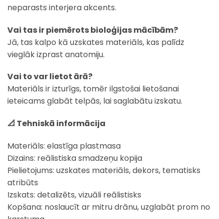
neparasts interjera akcents.
Vai tas ir piemērots bioloģijas mācībām?
Jā, tas kalpo kā uzskates materiāls, kas palīdz
vieglāk izprast anatomiju.
Vai to var lietot ārā?
Materiāls ir izturīgs, tomēr ilgstošai lietošanai
ieteicams glabāt telpās, lai saglabātu izskatu.
📐 Tehniskā informācija
Materiāls: elastīga plastmasa
Dizains: reālistiska smadzeņu kopija
Pielietojums: uzskates materiāls, dekors, tematisks
atribūts
Izskats: detalizēts, vizuāli reālistisks
Kopšana: noslaucīt ar mitru drānu, uzglabāt prom no