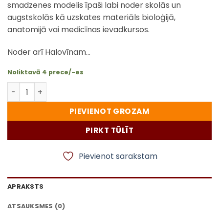
smadzenes modelis īpaši labi noder skolās un
augstskolās kā uzskates materiāls bioloģijā,
anatomijā vai medicīnas ievadkursos.
Noder arī Halovīnam…
Noliktavā 4 prece/-es
Mākslīgās smadzenes modelis – reālistiska anatomas 
PIEVIENOT GROZAM
PIRKT TŪLĪT
Pievienot sarakstam
APRAKSTS
ATSAUKSMES (0)