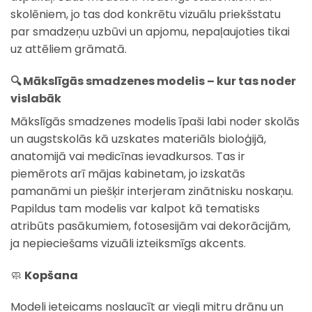
skolēniem, jo tas dod konkrētu vizuālu priekšstatu
par smadzeņu uzbūvi un apjomu, nepaļaujoties tikai
uz attēliem grāmatā.
🔍 Mākslīgās smadzenes modelis – kur tas noder
vislabāk
Mākslīgās smadzenes modelis īpaši labi noder skolās
un augstskolās kā uzskates materiāls bioloģijā,
anatomijā vai medicīnas ievadkursos. Tas ir
piemērots arī mājas kabinetam, jo izskatās
pamanāmi un piešķir interjeram zinātnisku noskaņu.
Papildus tam modelis var kalpot kā tematisks
atribūts pasākumiem, fotosesijām vai dekorācijām,
ja nepieciešams vizuāli izteiksmīgs akcents.
🧼
Kopšana
Modeli ieteicams noslaucīt ar viegli mitru drānu un