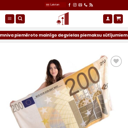
Skip
Latvian
to
content
 piemēroto mainīgo degvielas piemaksu sūtījumiem par iepr
Pievienot
sarakstam