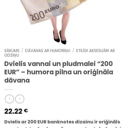
SĀKUMS
/
DĀVANAS AR HUMORIŅU
/
STILĪGI AKSESUĀRI AR
ODZIŅU
Dvielis vannai un pludmalei “200
EUR” – humora pilna un oriģināla
dāvana
22.22
€
Dvielis ar 200 EUR banknotes dizainu ir oriģināls