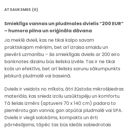
ATSAUKSMES (0)
Smieklīgs vannas un pludmales dvielis “200 EUR”
– humora pilna un oriģināla dāvana
Ja meklē dvieli, kas ne tikai kalpo savam
praktiskajam mērķim, bet arī izraisa smaidu un
pievērš uzmanību – šis smieklīgais dvielis ar 200 eiro
banknotes dizainu būs lieliska izvēle. Tas ir ne tikai
košs un efektīvs, bet arī lielisks sarunu sākumpunkts
jebkurā pludmalē vai baseinā.
Dvielis ir veidots no mīksta, ātri žūstoša mikrošķiedras
materiāla, kas sniedz izcilu uzsūktspēju un komfortu.
Tā lielais izmērs (aptuveni 70 x 140 cm) padara to
piemērotu gan vannai, gan atpūtai pludmalē vai SPA.
Dvielis ir viegli salokāms, kompakts un ērti
pārnēsājams, tāpēc tas būs ideāls sabiedrotais