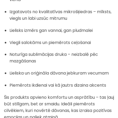
Izgatavots no kvalitatīvas mikrošķiedras – mīksts,
viegls un labi uzsūc mitrumu
Lielisks izmērs gan vannai, gan pludmalei
Viegli salokāms un piemērots ceļošanai
Noturīga sublimācijas druka – neizbalē pēc
mazgāšanas
Lieliska un oriģināla dāvana jebkuram vecumam
Piemērots ikdienai vai kā jautrs dizaina akcents
Šis produkts apvieno komfortu un asprātību – tas ļauj
būt stilīgam, bet ar smaidu. Ideāli piemērots
cilvēkiem, kuri novērtē dāvanas, kas izraisa pozitīvas
emocijas un paliek atmiņā.