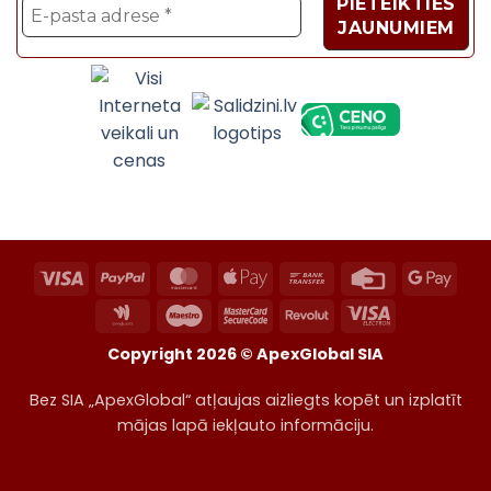
Velosipēdi, Sadzīves t
Visa
PayPal
MasterCard
Apple
Bank
Credit
Goog
Pay
Transfer
Card
Pay
Google
Maestro
MasterCard
Revolut
Visa
Wallet
2
Electron
Copyright 2026 ©
ApexGlobal SIA
Bez SIA „ApexGlobal“ atļaujas aizliegts kopēt un izplatīt
mājas lapā iekļauto informāciju.