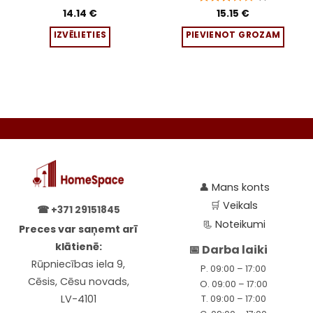
The
14.14
€
Novērtēts
15.15
€
ar
3
options
IZVĒLIETIES
PIEVIENOT GROZAM
no 5
may
be
chosen
on
the
product
page
👤
Mans konts
🛒
Veikals
☎
+371 29151845
📃
Noteikumi
Preces var saņemt arī
klātienē:
📅 Darba laiki
Rūpniecības iela 9,
P. 09:00 – 17:00
Cēsis, Cēsu novads,
O. 09:00 – 17:00
LV-4101
T. 09:00 – 17:00