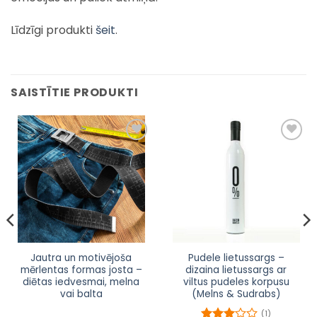
Līdzīgi produkti
šeit
.
SAISTĪTIE PRODUKTI
Pievienot
Pievienot
sarakstam
sarakstam
This
Jautra un motivējoša
Pudele lietussargs –
mērlentas formas josta –
dizaina lietussargs ar
product
diētas iedvesmai, melna
viltus pudeles korpusu
has
vai balta
(Melns & Sudrabs)
multiple
(1)
variants.