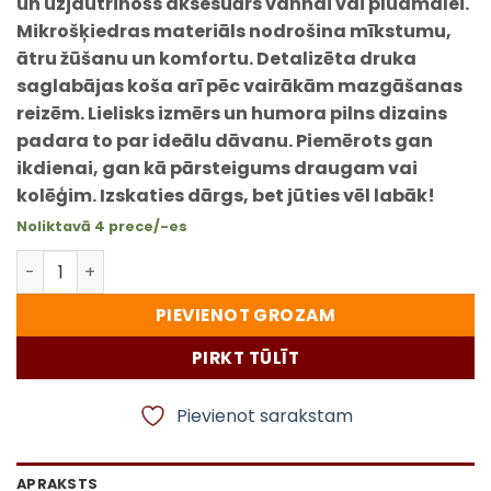
un uzjautrinošs aksesuārs vannai vai pludmalei.
Mikrošķiedras materiāls nodrošina mīkstumu,
ātru žūšanu un komfortu. Detalizēta druka
saglabājas koša arī pēc vairākām mazgāšanas
reizēm. Lielisks izmērs un humora pilns dizains
padara to par ideālu dāvanu. Piemērots gan
ikdienai, gan kā pārsteigums draugam vai
kolēģim. Izskaties dārgs, bet jūties vēl labāk!
Noliktavā 4 prece/-es
Dvielis vannai un pludmalei “200 EUR” – humora pilna u
PIEVIENOT GROZAM
PIRKT TŪLĪT
Pievienot sarakstam
APRAKSTS