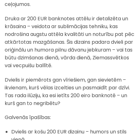
ceļojumos.
Druka ar 200 EUR banknotes attēlu ir detalizēta un
krāsaina – veidota ar sublimācijas tehniku, kas
nodrošina augstu attēla kvalitāti un noturību pat pēc
atkārtotas mazgāšanas. Šis dizains padara dvieli par
oriģinālu un humora pilnu dāvanu jebkuram – vai tas
būtu dzimšanas dienā, vārda dienā, Ziemassvētkos
vai vecpuišu ballītē.
Dvielis ir piemērots gan vīriešiem, gan sievietēm –
ikvienam, kurš vēlas izcelties un pasmaidīt par dzīvi.
Tas rada ilūziju, ka esi ietīts 200 eiro banknotē – un
kurš gan to negribētu?
Galvenās īpašības:
Dvielis ar košu 200 EUR dizainu – humors un stils
vienā