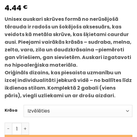
4.44
€
Unisex auskari skrūves formā no nerūsējošā
tērauda ir radošs un šokējošs aksesuārs, kas
veidots kā metāla skrūve, kas šķietami caurdur
ausi. Pieejami vairākās krāsās – sudraba, melna,
zelta, vara, zila un daudzkrāsaina –piemēroti
gan vīriešiem, gan sievietēm. Auskari izgatavoti
no hipoalerģiska materiāla.
Oriģināls dizains, kas piesaista uzmanību un
izceļ individualitāti jebkurā vidē – no ballītes līdz
ikdienas stilam. Komplektā 2 gabali (viens
pāris), viegli uzliekami un ar drošu aizdari.
Krāsa
Unisex auskari skrūves formā no nerūsējošā tērauda – dr