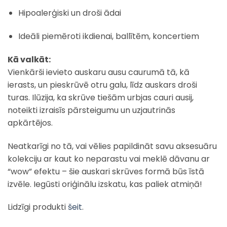
Hipoalerģiski un droši ādai
Ideāli piemēroti ikdienai, ballītēm, koncertiem
Kā valkāt:
Vienkārši ievieto auskaru ausu caurumā tā, kā
ierasts, un pieskrūvē otru galu, līdz auskars droši
turas. Ilūzija, ka skrūve tiešām urbjas cauri ausij,
noteikti izraisīs pārsteigumu un uzjautrinās
apkārtējos.
Neatkarīgi no tā, vai vēlies papildināt savu aksesuāru
kolekciju ar kaut ko neparastu vai meklē dāvanu ar
“wow” efektu – šie auskari skrūves formā būs īstā
izvēle. Iegūsti oriģinālu izskatu, kas paliek atmiņā!
Lidzīgi produkti
šeit
.