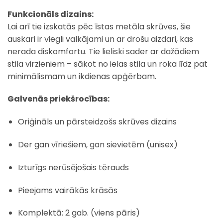
Funkcionāls dizains:
Lai arī tie izskatās pēc īstas metāla skrūves, šie
auskari ir viegli valkājami un ar drošu aizdari, kas
nerada diskomfortu. Tie lieliski sader ar dažādiem
stila virzieniem – sākot no ielas stila un roka līdz pat
minimālismam un ikdienas apģērbam.
Galvenās priekšrocības:
Oriģināls un pārsteidzošs skrūves dizains
Der gan vīriešiem, gan sievietēm (unisex)
Izturīgs nerūsējošais tērauds
Pieejams vairākās krāsās
Komplektā: 2 gab. (viens pāris)