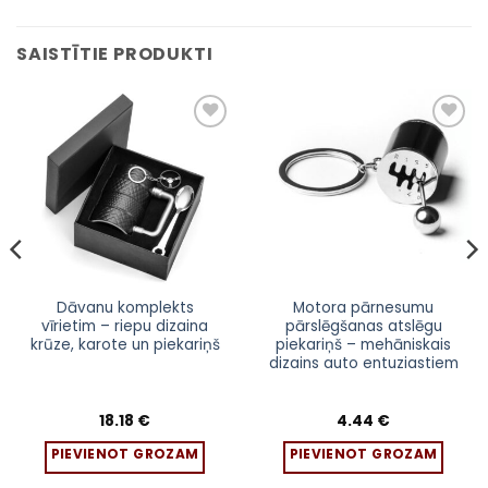
SAISTĪTIE PRODUKTI
Pievienot
Pievienot
sarakstam
sarakstam
Dāvanu komplekts
Motora pārnesumu
vīrietim – riepu dizaina
pārslēgšanas atslēgu
krūze, karote un piekariņš
piekariņš – mehāniskais
dizains auto entuziastiem
18.18
€
4.44
€
PIEVIENOT GROZAM
PIEVIENOT GROZAM