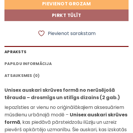
PIEVIENOT GROZAM
PIRKT TŪLĪT
Pievienot sarakstam
APRAKSTS
PAPILDU INFORMĀCIJA
ATSAUKSMES (0)
Unisex auskari skrūves formā no nerūsējošā
tērauda – drosmīgs un stilīgs dizains (2 gab.)
Iepazīsties ar vienu no oriģinālākajiem aksesuāriem
mūsdienu urbānajā modē –
Unisex auskari skrūves
formā
, kas piedāvā pārsteidzošu ilūziju un uzreiz
pievērš apkārtējo uzmanību. Šie auskari, kas izskatās