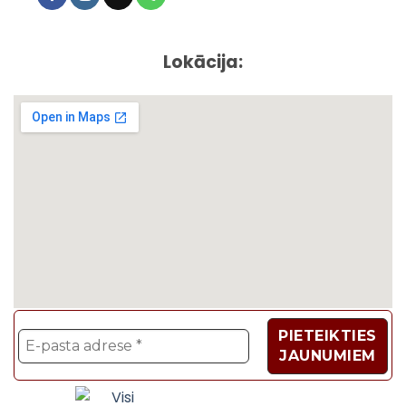
Lokācija:
Velosipēdi, Sadzīves t