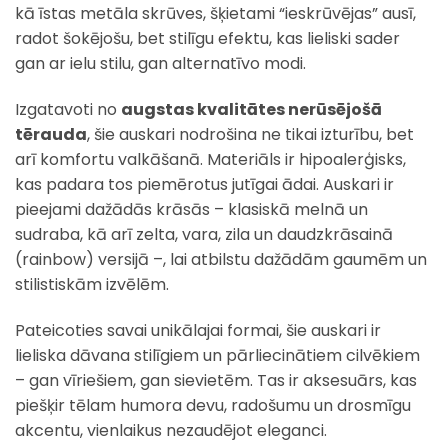
kā īstas metāla skrūves, šķietami “ieskrūvējas” ausī,
radot šokējošu, bet stilīgu efektu, kas lieliski sader
gan ar ielu stilu, gan alternatīvo modi.
Izgatavoti no
augstas kvalitātes nerūsējošā
tērauda
, šie auskari nodrošina ne tikai izturību, bet
arī komfortu valkāšanā. Materiāls ir hipoalerģisks,
kas padara tos piemērotus jutīgai ādai. Auskari ir
pieejami dažādās krāsās – klasiskā melnā un
sudraba, kā arī zelta, vara, zila un daudzkrāsainā
(rainbow) versijā –, lai atbilstu dažādām gaumēm un
stilistiskām izvēlēm.
Pateicoties savai unikālajai formai, šie auskari ir
lieliska dāvana stilīgiem un pārliecinātiem cilvēkiem
– gan vīriešiem, gan sievietēm. Tas ir aksesuārs, kas
piešķir tēlam humora devu, radošumu un drosmīgu
akcentu, vienlaikus nezaudējot eleganci.