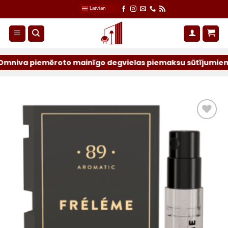
Skip
Latvian
to
content
va piemēroto mainīgo degvielas piemaksu sūtījumiem par ie