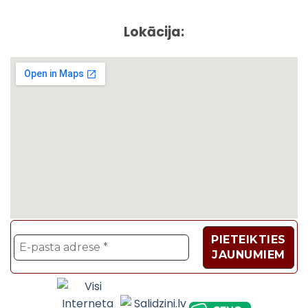
Lokācija:
Velosipēdi, Sadzīves t