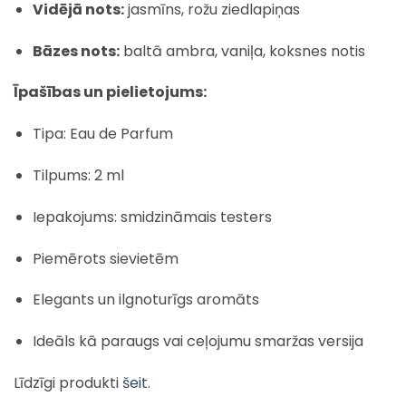
Vidējā nots:
jasmīns, rožu ziedlapiņas
Bāzes nots:
baltā ambra, vaniļa, koksnes notis
Īpašības un pielietojums:
Tipa: Eau de Parfum
Tilpums: 2 ml
Iepakojums: smidzināmais testers
Piemērots sievietēm
Elegants un ilgnoturīgs aromāts
Ideāls kā paraugs vai ceļojumu smaržas versija
Līdzīgi produkti
šeit
.