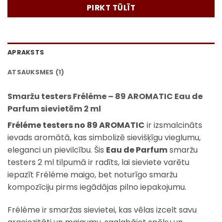
PIRKT TŪLĪT
APRAKSTS
ATSAUKSMES (1)
Smaržu testers Fréléme – 89 AROMATIC Eau de
Parfum sievietēm 2 ml
Fréléme testers no 89 AROMATIC
ir izsmalcināts
ievads aromātā, kas simbolizē sievišķīgu vieglumu,
eleganci un pievilcību. Šis
Eau de Parfum
smaržu
testers 2 ml tilpumā ir radīts, lai sieviete varētu
iepazīt Fréléme maigo, bet noturīgo smaržu
kompozīciju pirms iegādājas pilno iepakojumu.
Fréléme ir smaržas sievietei, kas vēlas izcelt savu