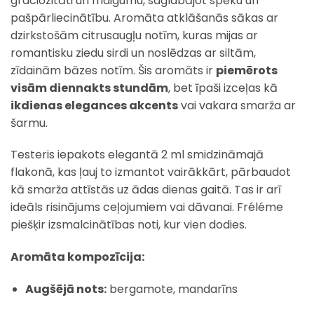
graciozitāti un maigumu, saglabājot spēku un
pašpārliecinātību. Aromāta atklāšanās sākas ar
dzirkstošām citrusaugļu notīm, kuras mijas ar
romantisku ziedu sirdi un noslēdzas ar siltām,
zīdainām bāzes notīm. Šis aromāts ir
piemērots
visām diennakts stundām
, bet īpaši izceļas kā
ikdienas elegances akcents
vai vakara smarža ar
šarmu.
Testeris iepakots elegantā 2 ml smidzināmajā
flakonā, kas ļauj to izmantot vairākkārt, pārbaudot
kā smarža attīstās uz ādas dienas gaitā. Tas ir arī
ideāls risinājums ceļojumiem vai dāvanai. Fréléme
piešķir izsmalcinātības noti, kur vien dodies.
Aromāta kompozīcija:
Augšējā nots:
bergamote, mandarīns