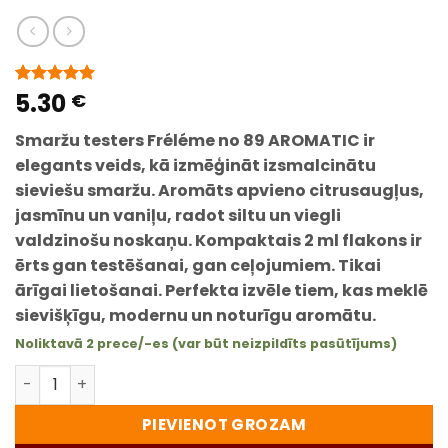
5.30
Novērtēts
1
€
5
no 5
balstoties
Smaržu testers Fréléme no 89 AROMATIC ir
pircēju
vērtējumiem
elegants veids, kā izmēģināt izsmalcinātu
sieviešu smaržu. Aromāts apvieno citrusaugļus,
jasmīnu un vaniļu, radot siltu un viegli
valdzinošu noskaņu. Kompaktais 2 ml flakons ir
ērts gan testēšanai, gan ceļojumiem.
Tikai
ārīgai lietošanai.
Perfekta izvēle tiem, kas meklē
sievišķīgu, modernu un noturīgu aromātu.
Noliktavā 2 prece/-es (var būt neizpildīts pasūtījums)
Smaržu testers Fréléme – 89 AROMATIC Eau de Parfum s
PIEVIENOT GROZAM