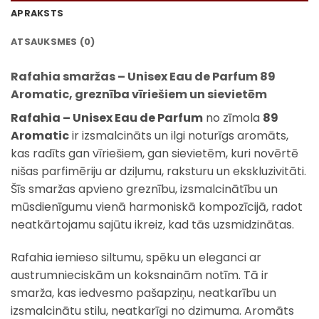
APRAKSTS
ATSAUKSMES (0)
Rafahia smaržas – Unisex Eau de Parfum 89
Aromatic, greznība vīriešiem un sievietēm
Rafahia – Unisex Eau de Parfum
no zīmola
89
Aromatic
ir izsmalcināts un ilgi noturīgs aromāts,
kas radīts gan vīriešiem, gan sievietēm, kuri novērtē
nišas parfimēriju ar dziļumu, raksturu un ekskluzivitāti.
Šīs smaržas apvieno greznību, izsmalcinātību un
mūsdienīgumu vienā harmoniskā kompozīcijā, radot
neatkārtojamu sajūtu ikreiz, kad tās uzsmidzinātas.
Rafahia iemieso siltumu, spēku un eleganci ar
austrumnieciskām un koksnainām notīm. Tā ir
smarža, kas iedvesmo pašapziņu, neatkarību un
izsmalcinātu stilu, neatkarīgi no dzimuma. Aromāts