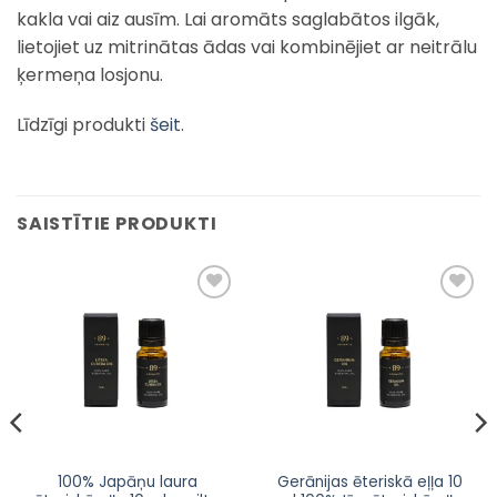
kakla vai aiz ausīm. Lai aromāts saglabātos ilgāk,
lietojiet uz mitrinātas ādas vai kombinējiet ar neitrālu
ķermeņa losjonu.
Līdzīgi produkti
šeit
.
SAISTĪTIE PRODUKTI
Pievienot
Pievienot
sarakstam
sarakstam
100% Japāņu laura
Gerānijas ēteriskā eļļa 10