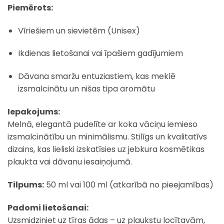
Piemērots:
Vīriešiem un sievietēm (Unisex)
Ikdienas lietošanai vai īpašiem gadījumiem
Dāvana smaržu entuziastiem, kas meklē
izsmalcinātu un nišas tipa aromātu
Iepakojums:
Melnā, elegantā pudelīte ar koka vāciņu iemieso
izsmalcinātību un minimālismu. Stilīgs un kvalitatīvs
dizains, kas lieliski izskatīsies uz jebkura kosmētikas
plaukta vai dāvanu iesaiņojumā.
Tilpums:
50 ml vai 100 ml (atkarībā no pieejamības)
Padomi lietošanai:
Uzsmidziniet uz tīras ādas – uz plaukstu locītavām,