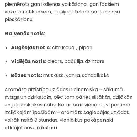
piemērots gan ikdienas valkāšanai, gan īpašiem
vakara notikumiem, piešķirot tēlam pārliecinošu
pieskārienu.
Galvenās notis:
Augšējās notis:
citrusaugļi, pipari
Vidējās notis:
ciedrs, pačūlija, dzintars
Bāzes notis:
muskuss, vaniļa, sandalkoks
Aromāta attīstība uz ādas ir dinamiska – sākumā
svaigs un dzirkstošs, pēc tam pāriet siltākās, dziļākās
un jutekliskākās notīs. Noturība ir viena no šī parfīma
izcilākajām īpašībām – aromāts saglabājas uz ādas
vairāk nekā 8 stundas, vienlaikus pakāpeniski
atklājot savu raksturu.