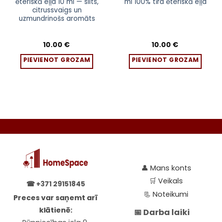
ēteriskā eļļa 10 ml — silts,
ml 100% tīra ēteriskā eļļa
citrussvaigs un
uzmundrinošs aromāts
10.00
€
10.00
€
PIEVIENOT GROZAM
PIEVIENOT GROZAM
👤
Mans konts
🛒
Veikals
☎
+371 29151845
📃
Noteikumi
Preces var saņemt arī
klātienē:
📅 Darba laiki