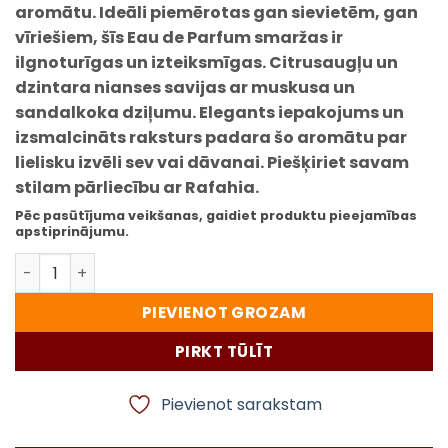
aromātu. Ideāli piemērotas gan sievietēm, gan
vīriešiem, šīs Eau de Parfum smaržas ir
ilgnoturīgas un izteiksmīgas. Citrusaugļu un
dzintara nianses savijas ar muskusa un
sandalkoka dziļumu. Elegants iepakojums un
izsmalcināts raksturs padara šo aromātu par
lielisku izvēli sev vai dāvanai. Piešķiriet savam
stilam pārliecību ar Rafahia.
Pēc pasūtījuma veikšanas, gaidiet produktu pieejamības
apstiprinājumu.
Rafahia smaržas – Unisex Eau de Parfum 89 Aromatic, g
PIEVIENOT GROZAM
PIRKT TŪLĪT
Pievienot sarakstam