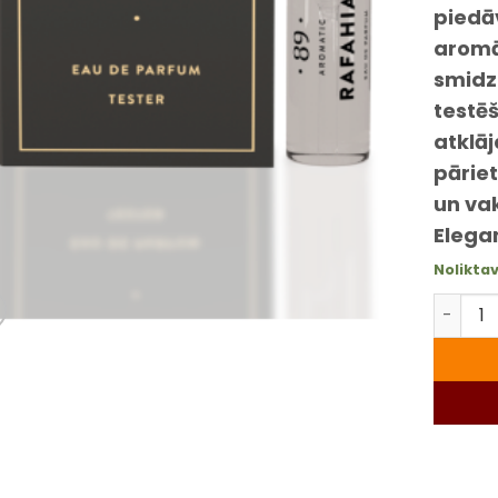
piedā
aromā
smidz
testē
atklāj
pārie
un va
Elegan
Nolikta
Smaržu 