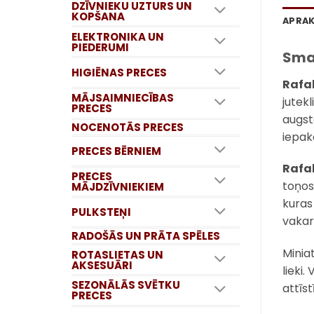
DZĪVNIEKU UZTURS UN
KOPŠANA
APRA
ELEKTRONIKA UN
PIEDERUMI
Smar
HIGIĒNAS PRECES
Rafa
MĀJSAIMNIECĪBAS
jutek
PRECES
augst
NOCENOTĀS PRECES
iepak
PRECES BĒRNIEM
Rafa
PRECES
toņos
MĀJDZĪVNIEKIEM
kuras
PULKSTEŅI
vakar
RADOŠĀS UN PRĀTA SPĒLES
Miniat
ROTASLIETAS UN
AKSESUĀRI
lieki
SEZONĀLĀS SVĒTKU
attīs
PRECES