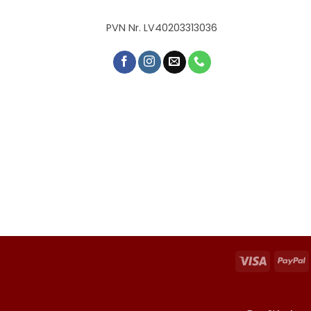
PVN Nr. LV40203313036
Visa
P