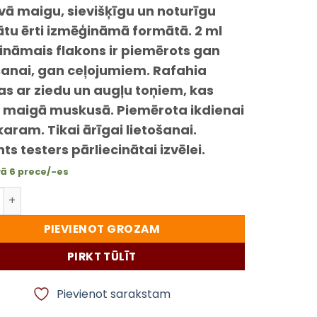
vā maigu, sievišķīgu un noturīgu
tu ērti izmēģināmā formātā. 2 ml
ināmais flakons ir piemērots gan
šanai, gan ceļojumiem. Rafahia
as ar ziedu un augļu toņiem, kas
t maigā muskusā. Piemērota ikdienai
karam.
Tikai ārīgai lietošanai.
ts testers pārliecinātai izvēlei.
vā 6 prece/-es
testers Rafahia – 89 AROMATIC Eau de Parfum 2 ml daud
PIEVIENOT GROZAM
PIRKT TŪLĪT
Pievienot sarakstam