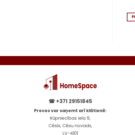
P
☎
+371 29151845
Preces var saņemt arī klātienē:
Rūpniecības iela 9,
Cēsis, Cēsu novads,
LV-4101