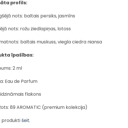
ta profils:
šējā nots: baltais persiks, jasmīns
ējā nots: rožu ziedlapiņas, lotoss
atnots: baltais muskuss, viegla ciedra niansa
kta īpašības:
pums: 2 ml
pa: Eau de Parfum
idzināmais flakons
žots: 89 AROMATIC (premium kolekcija)
i produkti
šeit
.