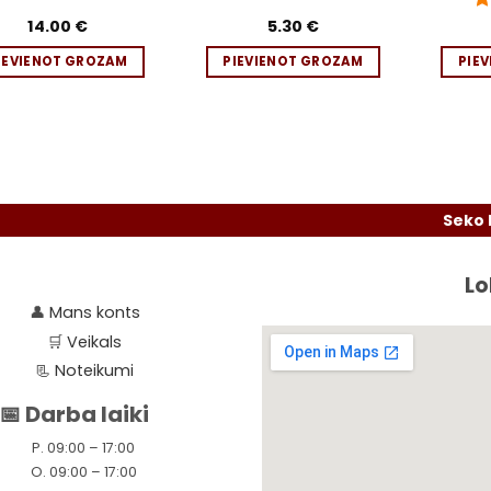
14.00
€
5.30
€
No
a
IEVIENOT GROZAM
PIEVIENOT GROZAM
PIE
Seko līdzi ak
Lo
👤
Mans konts
🛒
Veikals
📃
Noteikumi
📅 Darba laiki
P. 09:00 – 17:00
O. 09:00 – 17:00