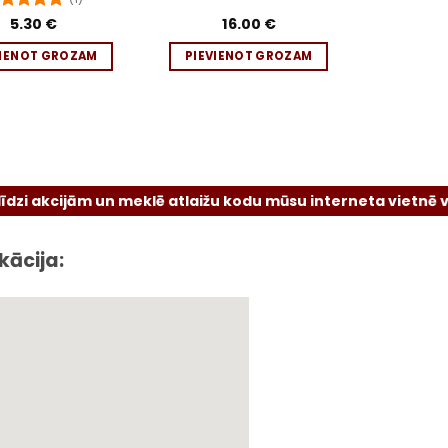
vērtēts
5.30
€
16.00
€
r
5
no 5
VIENOT GROZAM
PIEVIENOT GROZAM
cijām un meklē atlaižu kodu mūsu interneta vietnē vai sociā
kācija: