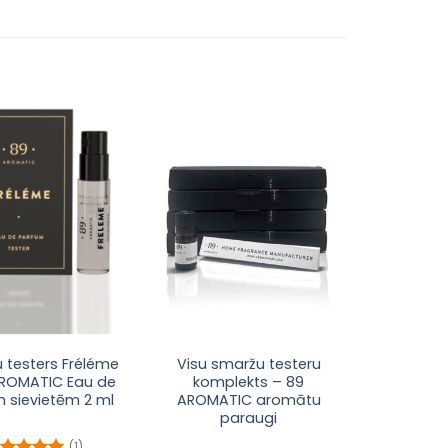
Pievienot
Pievienot
sarakstam
sarakstam
 testers Fréléme
Visu smaržu testeru
AROMATIC Eau de
komplekts – 89
 sievietēm 2 ml
AROMATIC aromātu
paraugi
(1)