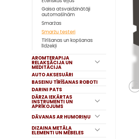
Ēteriskās eļļas
Gaisa atsvaidzinātāji
automašīnām
Smaržas
Smaržu testeri
Tīrīšanas un kopšanas
līdzekļi
AROMTERAPIJA
RELAKSĀCIJA UN
MEDITĀCIJA
AUTO AKSESUĀRI
BASEINU TĪRĪŠANAS ROBOTI
DARINI PATS
DĀRZA IEKĀRTAS
INSTRUMENTI UN
APRĪKOJUMS
DĀVANAS AR HUMORIŅU
DIZAINA METĀLA
ELEMENTI UN MĒBELES