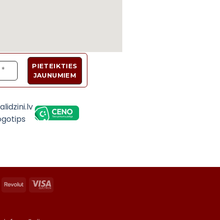
Velosipēdi, Sadzīves tehnika, Trenažieri, Galda 
asterCard
Revolut
Visa
Electron