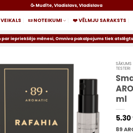
🥳 Mudīte, Vladislavs, Vladislava
 VEIKALS
📜 NOTEIKUMI
❤️ VĒLMJU SARAKSTS
ējo mēnesi, Omniva pakalpojums tiek atslēgts uz nenoteikt
SĀKUMS
TESTERI
Sma
Pievienot
sarakstam
ARO
ml
5.30
89 AR