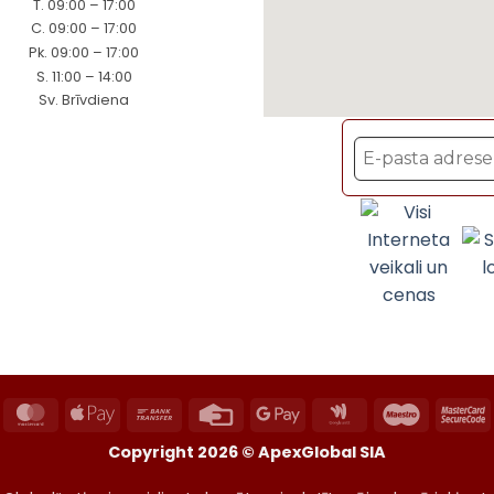
T. 09:00 – 17:00
C. 09:00 – 17:00
Pk. 09:00 – 17:00
S. 11:00 – 14:00
Sv. Brīvdiena
ayPal
MasterCard
Apple
Bank
Credit
Google
Google
Maestro
M
Pay
Transfer
Card
Pay
Wallet
2
Copyright 2026 ©
ApexGlobal SIA