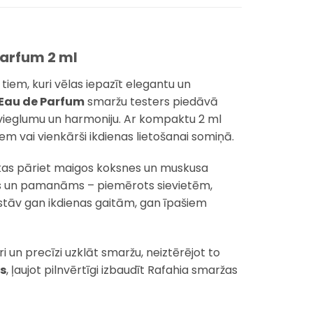
Parfum 2 ml
s tiem, kuri vēlas iepazīt elegantu un
Eau de Parfum
smaržu testers piedāvā
, vieglumu un harmoniju. Ar kompaktu 2 ml
iem vai vienkārši ikdienas lietošanai somiņā.
 kas pāriet maigos koksnes un muskusa
īgs un pamanāms – piemērots sievietēm,
stāv gan ikdienas gaitām, gan īpašiem
ri un precīzi uzklāt smaržu, neiztērējot to
s
, ļaujot pilnvērtīgi izbaudīt Rafahia smaržas