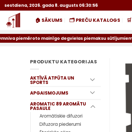
Skip
sestdiena, 2026. gada 8. augusts 06:30:57
to
content
🏠 SĀKUMS
🗂️ PREČU KATALOGS

mēroto mainīgo degvielas piemaksu sūtījumiem par iepriekš
PRODUKTU KATEGORIJAS
AKTĪVĀ ATPŪTA UN
SPORTS
APGAISMOJUMS
AROMATIC 89 AROMĀTU
PASAULE
Aromātiskie difuzori
Difuzora piederumi