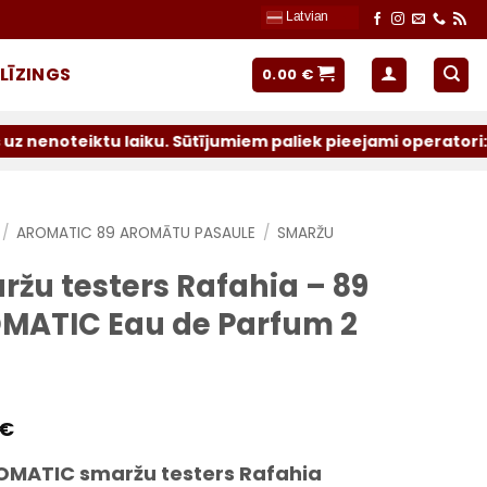
Latvian
LĪZINGS
0.00
€
u laiku. Sūtījumiem paliek pieejami operatori: Latvijas P
/
AROMATIC 89 AROMĀTU PASAULE
/
SMARŽU
ržu testers Rafahia – 89
MATIC Eau de Parfum 2
€
OMATIC smaržu testers Rafahia