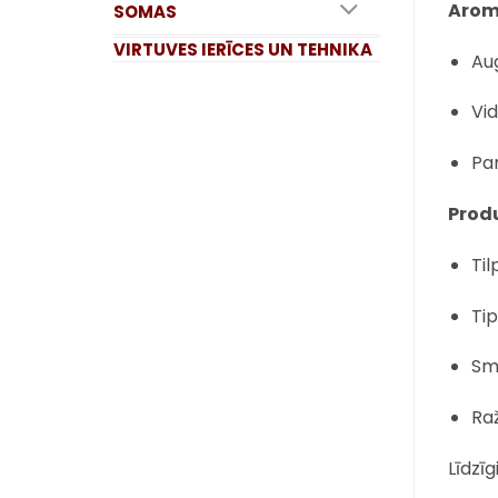
Aromā
SOMAS
VIRTUVES IERĪCES UN TEHNIKA
Aug
Vid
Pam
Produ
Til
Ti
Sm
Ra
Līdzīg