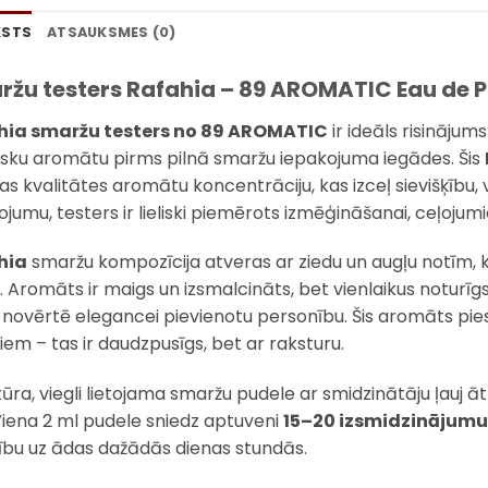
KSTS
ATSAUKSMES (0)
žu testers Rafahia – 89 AROMATIC Eau de 
hia smaržu testers no 89 AROMATIC
ir ideāls risinājum
lisku aromātu pirms pilnā smaržu iepakojuma iegādes. Šis
as kvalitātes aromātu koncentrāciju, kas izceļ sievišķību
ojumu, testers ir lieliski piemērots izmēģināšanai, ceļojum
hia
smaržu kompozīcija atveras ar ziedu un augļu notīm,
. Aromāts ir maigs un izsmalcināts, bet vienlaikus notur
 novērtē elegancei pievienotu personību. Šis aromāts pie
iem – tas ir daudzpusīgs, bet ar raksturu.
ūra, viegli lietojama smaržu pudele ar smidzinātāju ļauj āt
. Viena 2 ml pudele sniedz aptuveni
15–20 izsmidzinājumu
tību uz ādas dažādās dienas stundās.