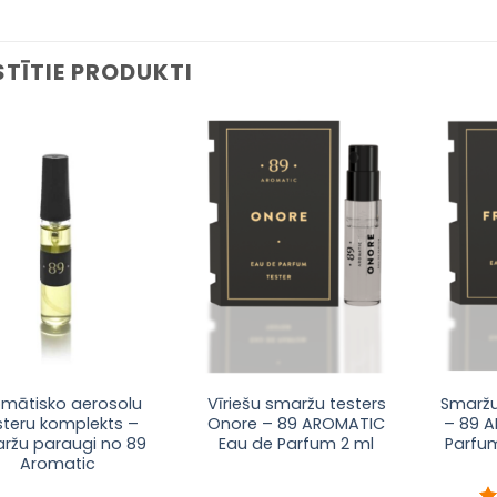
STĪTIE PRODUKTI
Pievienot
Pievienot
sarakstam
sarakstam
omātisko aerosolu
Vīriešu smaržu testers
Smaržu
steru komplekts –
Onore – 89 AROMATIC
– 89 
ržu paraugi no 89
Eau de Parfum 2 ml
Parfum
Aromatic