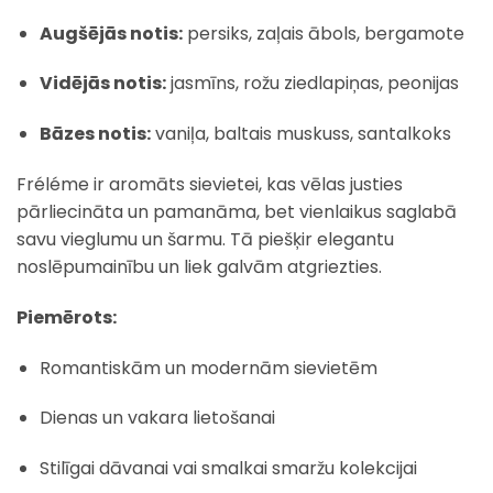
Augšējās notis:
persiks, zaļais ābols, bergamote
Vidējās notis:
jasmīns, rožu ziedlapiņas, peonijas
Bāzes notis:
vaniļa, baltais muskuss, santalkoks
Fréléme ir aromāts sievietei, kas vēlas justies
pārliecināta un pamanāma, bet vienlaikus saglabā
savu vieglumu un šarmu. Tā piešķir elegantu
noslēpumainību un liek galvām atgriezties.
Piemērots:
Romantiskām un modernām sievietēm
Dienas un vakara lietošanai
Stilīgai dāvanai vai smalkai smaržu kolekcijai