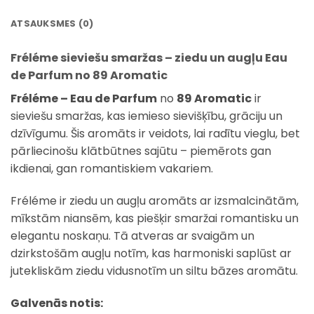
ATSAUKSMES (0)
Fréléme sieviešu smaržas – ziedu un augļu Eau
de Parfum no 89 Aromatic
Fréléme – Eau de Parfum
no
89 Aromatic
ir
sieviešu smaržas, kas iemieso sievišķību, grāciju un
dzīvīgumu. Šis aromāts ir veidots, lai radītu vieglu, bet
pārliecinošu klātbūtnes sajūtu – piemērots gan
ikdienai, gan romantiskiem vakariem.
Fréléme ir ziedu un augļu aromāts ar izsmalcinātām,
mīkstām niansēm, kas piešķir smaržai romantisku un
elegantu noskaņu. Tā atveras ar svaigām un
dzirkstošām augļu notīm, kas harmoniski saplūst ar
jutekliskām ziedu vidusnotīm un siltu bāzes aromātu.
Galvenās notis: