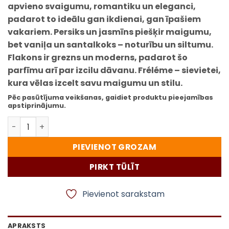
apvieno svaigumu, romantiku un eleganci,
padarot to ideālu gan ikdienai, gan īpašiem
vakariem. Persiks un jasmīns piešķir maigumu,
bet vaniļa un santalkoks – noturību un siltumu.
Flakons ir grezns un moderns, padarot šo
parfīmu arī par izcilu dāvanu. Fréléme – sievietei,
kura vēlas izcelt savu maigumu un stilu.
Pēc pasūtījuma veikšanas, gaidiet produktu pieejamības
apstiprinājumu.
Fréléme sieviešu smaržas – ziedu un augļu Eau de Parf
PIEVIENOT GROZAM
PIRKT TŪLĪT
Pievienot sarakstam
APRAKSTS