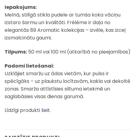
Iepakojums:
Melnā, stilīgā stikla pudele ar tumša koka vāciņu
izstaro šarmu un kvalitāti. Fréléme ir daļa no
elegantās 89 Aromatic kolekcijas – izvēle, kas izceļ
izsmalcinātu gaumi.
Tilpums:
50 ml vai 100 ml (atkarībā no pieejamības)
Padomi lietošanai:
Uzklājiet smaržu uz ādas vietām, kur pulss ir
spēcīgāks – uz plaukstu locītavām, kakla vai dekoltē
zonas. Smarža attīstīsies siltuma ietekmē un
saglabāsies visas dienas garumā.
Līdzīgi produkti
šeit
.