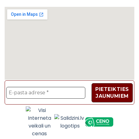
Velosipēdi, Sadzīves t