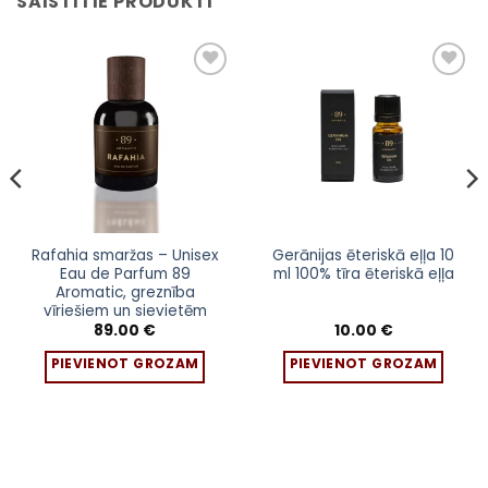
SAISTĪTIE PRODUKTI
Pievienot
Pievienot
sarakstam
sarakstam
Rafahia smaržas – Unisex
Gerānijas ēteriskā eļļa 10
Eau de Parfum 89
ml 100% tīra ēteriskā eļļa
Aromatic, greznība
vīriešiem un sievietēm
89.00
€
10.00
€
PIEVIENOT GROZAM
PIEVIENOT GROZAM