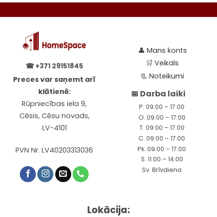
👤
Mans konts
🛒
Veikals
☎
+371 29151845
📃
Noteikumi
Preces var saņemt arī
klātienē:
📅 Darba laiki
Rūpniecības iela 9,
P. 09:00 – 17:00
Cēsis, Cēsu novads,
O. 09:00 – 17:00
LV-4101
T. 09:00 – 17:00
C. 09:00 – 17:00
Pk. 09:00 – 17:00
PVN Nr. LV40203313036
S. 11:00 – 14:00
Sv. Brīvdiena
Lokācija: