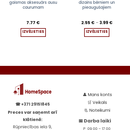
gaismas aksesuārs ausu
dizains bērniem un
has
has
caurumam
pieaugušajiem
multiple
multiple
variants.
variants.
Price
The
The
7.77
€
2.55
€
–
3.99
€
range:
options
options
2.55 €
IZVĒLIETIES
IZVĒLIETIES
through
may
may
3.99 €
be
be
chosen
chosen
on
on
the
the
product
product
page
page
👤
Mans konts
🛒
Veikals
☎
+371 29151845
📃
Noteikumi
Preces var saņemt arī
klātienē:
📅 Darba laiki
Rūpniecības iela 9,
P. 09:00 – 17:00