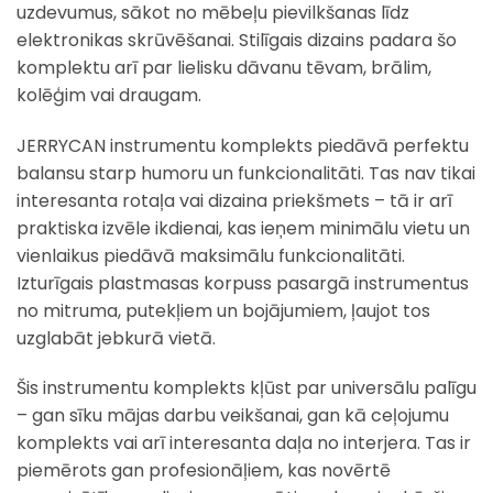
uzdevumus, sākot no mēbeļu pievilkšanas līdz
elektronikas skrūvēšanai. Stilīgais dizains padara šo
komplektu arī par lielisku dāvanu tēvam, brālim,
kolēģim vai draugam.
JERRYCAN instrumentu komplekts piedāvā perfektu
balansu starp humoru un funkcionalitāti. Tas nav tikai
interesanta rotaļa vai dizaina priekšmets – tā ir arī
praktiska izvēle ikdienai, kas ieņem minimālu vietu un
vienlaikus piedāvā maksimālu funkcionalitāti.
Izturīgais plastmasas korpuss pasargā instrumentus
no mitruma, putekļiem un bojājumiem, ļaujot tos
uzglabāt jebkurā vietā.
Šis instrumentu komplekts kļūst par universālu palīgu
– gan sīku mājas darbu veikšanai, gan kā ceļojumu
komplekts vai arī interesanta daļa no interjera. Tas ir
piemērots gan profesionāļiem, kas novērtē