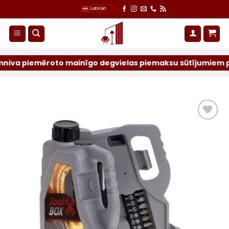
Skip
Latvian
to
content
piemēroto mainīgo degvielas piemaksu sūtījumiem par iepri
Pievienot
sarakstam