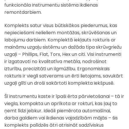
funkcionāla instrumentu sistēma ikdienas
remontdarbiem.
Komplekts satur visus būtiskākos piederumus, kas
nepieciešami nelieliem montāžas, skrūvēšanas un
labojumu darbiem. Komplektā iekļauts rokturis ar
maināmu uzgaļu sistēmu un dažāda tipa skrūvgriežu
uzgaļi – Phillips, Flat, Torx, Hex un citi. Visi instrumenti
ir izgatavoti no kvalitatīva metāla, nodrošinot
izturību, precizitāti un ilgmūžību. Ergonomiskais
rokturis ir viegli satverams un ērti lietojams, savukārt
uzgaļi glīti un droši sakārtoti komplekta iekšpusē.
Šī instrumentu kaste ir īpaši ērta pārvietošanai – tā ir
viegla, kompakta un aprīkota ar rokturi, kas ļauj to
ņemt līdzi jebkur. Ideāli piemērota automašīnai,
darba galdiem vai ikdienas vajadzībām mājās – šis
komplekts palīdzēs ātri atrisināt sadzīviskus