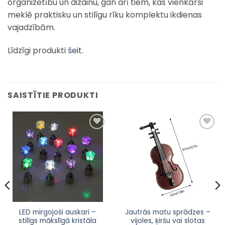
organizētību un dizainu, gan arī tiem, kas vienkārši
meklē praktisku un stilīgu rīku komplektu ikdienas
vajadzībām.
Līdzīgi produkti
šeit
.
SAISTĪTIE PRODUKTI
Pievienot
Pievienot
sarakstam
sarakstam
This
This
LED mirgojoši auskari –
Jautrās matu sprādzes –
stilīgs mākslīgā kristāla
vijoles, ķiršu vai slotas
product
product