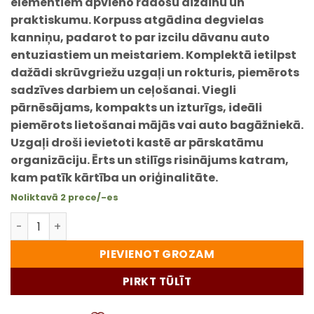
elementiem apvieno radošu dizainu un
praktiskumu. Korpuss atgādina degvielas
kanniņu, padarot to par izcilu dāvanu auto
entuziastiem un meistariem. Komplektā ietilpst
dažādi skrūvgriežu uzgaļi un rokturis, piemērots
sadzīves darbiem un ceļošanai. Viegli
pārnēsājams, kompakts un izturīgs, ideāli
piemērots lietošanai mājās vai auto bagāžniekā.
Uzgaļi droši ievietoti kastē ar pārskatāmu
organizāciju. Ērts un stilīgs risinājums katram,
kam patīk kārtība un oriģinalitāte.
Noliktavā 2 prece/-es
JERRYCAN Instrumentu Komplekts – Praktisks un Stilīgs
PIEVIENOT GROZAM
PIRKT TŪLĪT