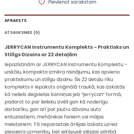
Pievienot sarakstam
APRAKSTS
ATSAUKSMES (0)
JERRYCAN Instrumentu Komplekts – Praktisks un
Stilīgs Dizains ar 22 detaļām
Iepazīstinām ar JERRYCAN instrumentu komplektu –
unikālu, kompakta izmēra risinājumu, kas apvieno
praktiskumu un stilīgu dizainu. Šis 22 detaļu rīku
komplekts ir iepakots oriģinālā traukā, kas izskatās
kā neliels degvielas kanniņas jeb “jerrycan” formā,
padarot to par lielisku izvēli gan kā noderīgu
darbarīku, gan arī par jautru dāvanu auto
entuziastiem, mehānikas faniem vai mājas
meistariem. Tā neparastais ārējais izskats uzreiz
piesaista uzmanību, bet iekšpusē slēpjas pilnībā