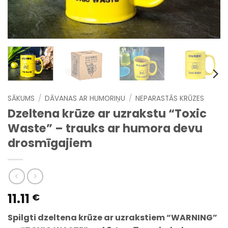
SĀKUMS
/
DĀVANAS AR HUMORIŅU
/
NEPARASTĀS KRŪZES
Dzeltena krūze ar uzrakstu “Toxic
Waste” – trauks ar humora devu
drosmīgajiem
11.11
€
Spilgti dzeltena krūze ar uzrakstiem “WARNING”