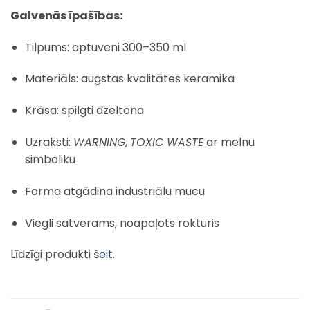
Galvenās īpašības:
Tilpums: aptuveni 300–350 ml
Materiāls: augstas kvalitātes keramika
Krāsa: spilgti dzeltena
Uzraksti:
WARNING
,
TOXIC WASTE
ar melnu
simboliku
Forma atgādina industriālu mucu
Viegli satverams, noapaļots rokturis
Līdzīgi produkti
šeit
.