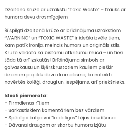
Dzeltena krūze ar uzrakstu “Toxic Waste” – trauks ar
humora devu drosmīgajiem
Šī spilgti dzeltenā krūze ar brīdinājuma uzrakstiem
“WARNING” un “TOXIC WASTE” ir ideāla izvēle tiem,
kam patīk ironija, melnais humors un oriģināls stils.
Krūze veidota kā bīstamu atkritumu muca – un tieši
tāda tā arī izskatās! Brīdinājuma simbols ar
galvaskausu un šķērskrustotiem kauliem piešķir
dizainam papildu devu dramatisma, ko noteikti
novērtēs kolēģi, draugi un, iespējams, arī priekšnieks.
Ideāli piemērota:
– Pirmdienas rītiem
– Sarkastiskiem komentāriem bez vārdiem
– Spēcīgai kafijai vai “kodolīgas” tējas baudīšanai
– Dāvanai draugam ar skarbu humora izjūtu