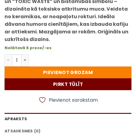
un “TOXIC WASTE” un bīstamības simbolu –
dizainēta kā toksisko atkritumu muca. Veidota
no keramikas, ar noapaļotu rokturi. Ideāla
dāvana humora cienītājiem, kas izbauda kafiju
ar attieksmi. Mazgājama ar rokām. Oriģināls un
uzkrītošs dizains.
Noliktavā 6 prece/-es
Dzeltena krūze ar uzrakstu “Toxic Waste” – trauks ar
PIEVIENOT GROZAM
PIRKT TŪLĪT
Pievienot sarakstam
APRAKSTS
ATSAUKSMES (0)