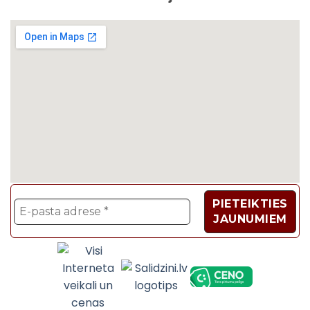
Velosipēdi, Sadzīves t