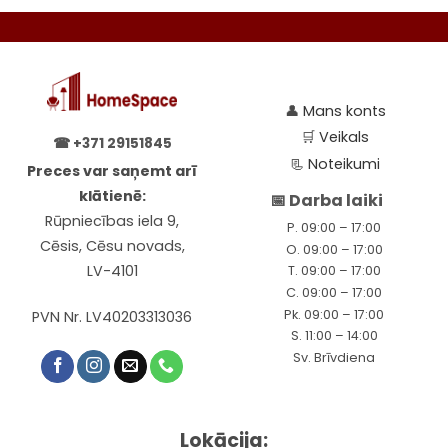
on
the
product
page
👤
Mans konts
🛒
Veikals
☎
+371 29151845
📃
Noteikumi
Preces var saņemt arī
klātienē:
📅 Darba laiki
Rūpniecības iela 9,
P. 09:00 – 17:00
Cēsis, Cēsu novads,
O. 09:00 – 17:00
LV-4101
T. 09:00 – 17:00
C. 09:00 – 17:00
Pk. 09:00 – 17:00
PVN Nr. LV40203313036
S. 11:00 – 14:00
Sv. Brīvdiena
Lokācija: