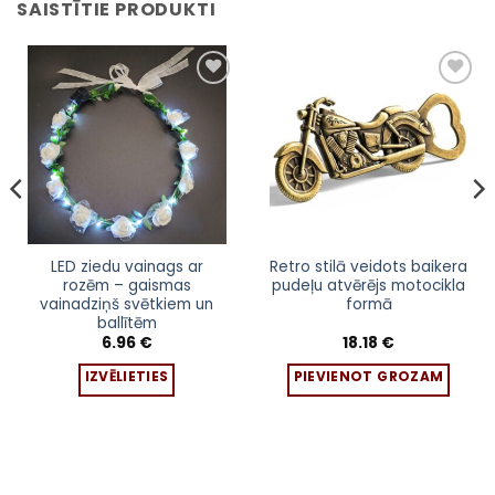
SAISTĪTIE PRODUKTI
Pievienot
Pievienot
sarakstam
sarakstam
This
LED ziedu vainags ar
Retro stilā veidots baikera
rozēm – gaismas
pudeļu atvērējs motocikla
product
vainadziņš svētkiem un
formā
has
ballītēm
multiple
6.96
€
18.18
€
variants.
IZVĒLIETIES
PIEVIENOT GROZAM
The
options
may
be
chosen