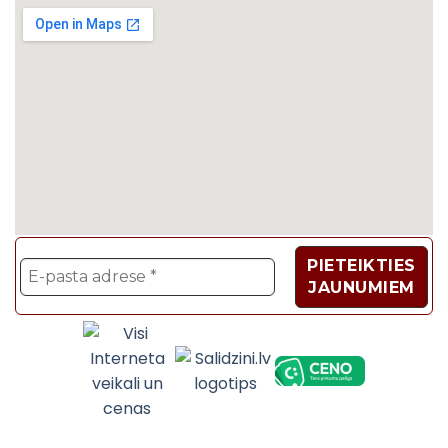
Velosipēdi, Sadzīves t