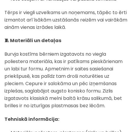
Tērps ir viegli uzvelkams un noņemams, tāpēc to ērti
izmantot arī īsākām uzstāšanās reizēm vai vairākām
ainām vienas izrādes laikā.
🧵 Materiāli un detaļas
Burvja kostīms bērniem izgatavots no viegla
poliestera materiāla, kas ir patīkams pieskārienam
un labi tur formu. Apmetnim ir saites sasiešanai
priekšpusē, kas palīdz tam droši noturēties uz
pleciem. Cepure ir salokāma un pēc izņemšanas
izplešas, saglabājot augsto konisko formu. Zizlis
izgatavots klasiskā melni baltā krāsu salikumā, bet
brilles ir no izturīgas plastmasas bez lēcām.
Tehniskā informācija: