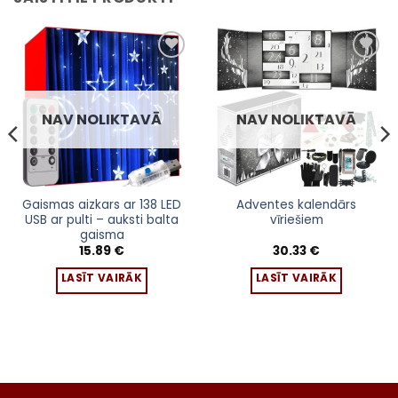
Pievienot
Pievienot
sarakstam
sarakstam
NAV NOLIKTAVĀ
NAV NOLIKTAVĀ
Gaismas aizkars ar 138 LED
Adventes kalendārs
USB ar pulti – auksti balta
vīriešiem
gaisma
15.89
€
30.33
€
LASĪT VAIRĀK
LASĪT VAIRĀK