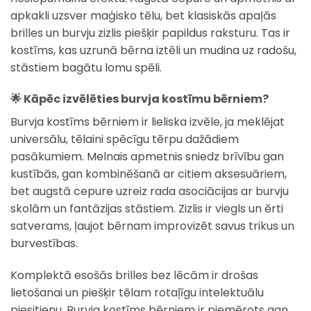
apkakli uzsver maģisko tēlu, bet klasiskās apaļās
brilles un burvju zizlis piešķir papildus raksturu. Tas ir
kostīms, kas uzrunā bērna iztēli un mudina uz radošu,
stāstiem bagātu lomu spēli.
🌟 Kāpēc izvēlēties burvja kostīmu bērniem?
Burvja kostīms bērniem ir lieliska izvēle, ja meklējat
universālu, tēlaini spēcīgu tērpu dažādiem
pasākumiem. Melnais apmetnis sniedz brīvību gan
kustībās, gan kombinēšanā ar citiem aksesuāriem,
bet augstā cepure uzreiz rada asociācijas ar burvju
skolām un fantāzijas stāstiem. Zizlis ir viegls un ērti
satverams, ļaujot bērnam improvizēt savus trikus un
burvestības.
Komplektā esošās brilles bez lēcām ir drošas
lietošanai un piešķir tēlam rotaļīgu intelektuālu
piesitienu. Burvja kostīms bērniem ir piemērots gan