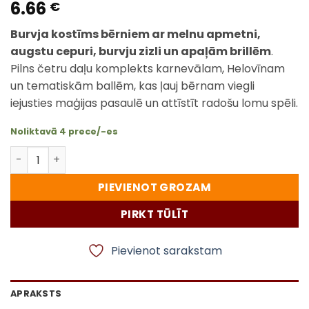
6.66
€
Burvja kostīms bērniem ar melnu apmetni,
augstu cepuri, burvju zizli un apaļām brillēm
.
Pilns četru daļu komplekts karnevālam, Helovīnam
un tematiskām ballēm, kas ļauj bērnam viegli
iejusties maģijas pasaulē un attīstīt radošu lomu spēli.
Noliktavā 4 prece/-es
Burvja kostīms bērniem, 4 daļu komplekts maģiskām p
PIEVIENOT GROZAM
PIRKT TŪLĪT
Pievienot sarakstam
APRAKSTS