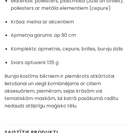
Materiāls: poliesters, plastmasa (zizlis un brilles),
poliesters ar metāla elementiem (cepure)
Krāsa: melna ar akcentiem
Apmetņa garums: ap 90 cm
Komplekts: apmetnis, cepure, brilles, burvju zizlis
Svars aptuveni: 135 g
Burvja kostīms bērniem ir piemērots atkārtotai
lietošanai un viegli kombinējams ar citiem
aksesuāriem, piemēram, sejas krāsām vai
tematiskām maskām, lai katrā pasākumā radītu
nedaudz atšķirīgu maģisko tēlu.
SAISTĪTIE PRODUKTI