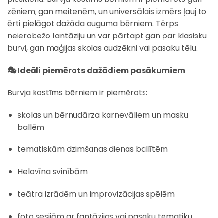
zēniem, gan meitenēm, un universālais izmērs ļauj to
ērti pielāgot dažāda auguma bērniem. Tērps
neierobežo fantāziju un var pārtapt gan par klasisku
burvi, gan maģijas skolas audzēkni vai pasaku tēlu.
🎭 Ideāli piemērots dažādiem pasākumiem
Burvja kostīms bērniem ir piemērots:
skolas un bērnudārza karnevāliem un masku
ballēm
tematiskām dzimšanas dienas ballītēm
Helovīna svinībām
teātra izrādēm un improvizācijas spēlēm
foto sesijām ar fantāzijas vai pasaku tematiku