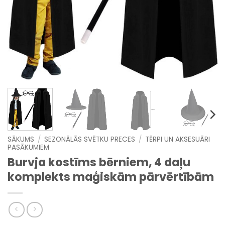
SĀKUMS
/
SEZONĀLĀS SVĒTKU PRECES
/
TĒRPI UN AKSESUĀRI
PASĀKUMIEM
Burvja kostīms bērniem, 4 daļu
komplekts maģiskām pārvērtībām