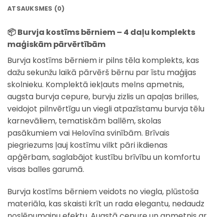
ATSAUKSMES (0)
📦 Burvja kostīms bērniem – 4 daļu komplekts
maģiskām pārvērtībām
Burvja kostīms bērniem ir pilns tēla komplekts, kas
dažu sekunžu laikā pārvērš bērnu par īstu maģijas
skolnieku. Komplektā iekļauts melns apmetnis,
augsta burvja cepure, burvju zizlis un apaļas brilles,
veidojot pilnvērtīgu un viegli atpazīstamu burvja tēlu
karnevāliem, tematiskām ballēm, skolas
pasākumiem vai Helovīna svinībām. Brīvais
piegriezums ļauj kostīmu vilkt pāri ikdienas
apģērbam, saglabājot kustību brīvību un komfortu
visas balles garumā.
Burvja kostīms bērniem veidots no viegla, plūstoša
materiāla, kas skaisti krīt un rada elegantu, nedaudz
noslēpumainu efektu. Augstā cepure un apmetnis ar