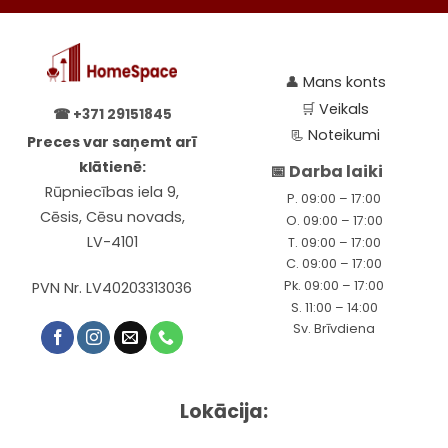
👤
Mans konts
🛒
Veikals
☎
+371 29151845
📃
Noteikumi
Preces var saņemt arī
klātienē:
📅 Darba laiki
Rūpniecības iela 9,
P. 09:00 – 17:00
Cēsis, Cēsu novads,
O. 09:00 – 17:00
LV-4101
T. 09:00 – 17:00
C. 09:00 – 17:00
Pk. 09:00 – 17:00
PVN Nr. LV40203313036
S. 11:00 – 14:00
Sv. Brīvdiena
Lokācija: