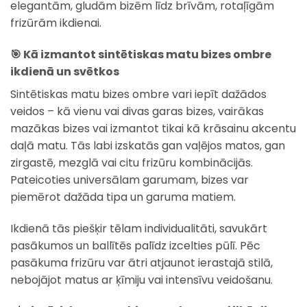
elegantām, gludām bizēm līdz brīvām, rotaļīgām
frizūrām ikdienai.
🎯
Kā izmantot sintētiskas matu bizes ombre
ikdienā un svētkos
Sintētiskas matu bizes ombre vari iepīt dažādos
veidos – kā vienu vai divas garas bizes, vairākas
mazākas bizes vai izmantot tikai kā krāsainu akcentu
daļā matu. Tās labi izskatās gan vaļējos matos, gan
zirgastē, mezglā vai citu frizūru kombinācijās.
Pateicoties universālam garumam, bizes var
piemērot dažāda tipa un garuma matiem.
Ikdienā tās piešķir tēlam individualitāti, savukārt
pasākumos un ballītēs palīdz izcelties pūlī. Pēc
pasākuma frizūru var ātri atjaunot ierastajā stilā,
nebojājot matus ar ķīmiju vai intensīvu veidošanu.