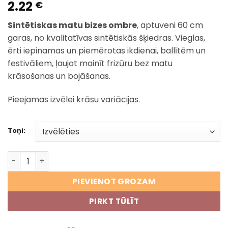
2.22
€
Sintētiskas matu bizes ombre
, aptuveni 60 cm
garas, no kvalitatīvas sintētiskās šķiedras. Vieglas,
ērti iepinamas un piemērotas ikdienai, ballītēm un
festivāliem, ļaujot mainīt frizūru bez matu
krāsošanas un bojāšanas.
Pieejamas izvēlei krāsu variācijas.
Toņi:
Sintētiskas matu bizes ombre stilīgām pārvērtībām da
PIEVIENOT GROZAM
PIRKT TŪLĪT