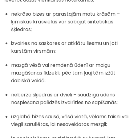
nekrāso bizes ar parastajām matu krāsām –
ķīmiskās krāsvielas var sabojāt sintētiskās
šķiedras;
izvairies no saskares ar atklātu liesmu un ļoti
karstām virsmām;
mazgā vēsā vai remdenā ūdenī ar maigu
mazgāšanas līdzekli, pēc tam ļauj tām izžūt
dabiskā veidā;
neberzē šķiedras ar dvieli – saudzīga ūdens
nospiešana palīdzēs izvairīties no sapīšanās;
uzglabā bizes sausā, vēsā vietā, vēlams taisni vai
viegli sarullētas, lai nesaveidotos mezgli;