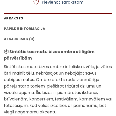
Pievienot sarakstam
APRAKSTS
PAPILDU INFORMĀCIJA
ATSAUKSMES (0)
📦
Sintētiskas matu bizes ombre stilīgām
pārvērtībām
Sintētiskas matu bizes ombre ir lieliska izvēle, ja vēlies
ātri mainīt tēlu, nekrāsojot un nebojājot savus
dabīgos matus. Ombre efekts rada vienmērīgu
pāreju starp toņiem, piešķirot frizūrai dziļumu un
vizuālu apjomu. Šīs bizes ir piemērotas ikdienai,
brīvdienām, koncertiem, festivāliem, karnevāliem vai
fotosesijām, kad vēlies izcelties ar pamanāmu, bet
viegli noņemamu akcentu.