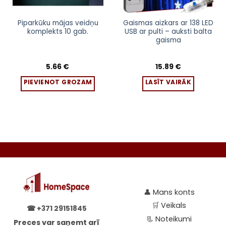
Piparkūku mājas veidņu
Gaismas aizkars ar 138 LED
komplekts 10 gab.
USB ar pulti – auksti balta
gaisma
5.66
€
15.89
€
PIEVIENOT GROZAM
LASĪT VAIRĀK
👤
Mans konts
🛒
Veikals
☎
+371 29151845
📃
Noteikumi
Preces var saņemt arī