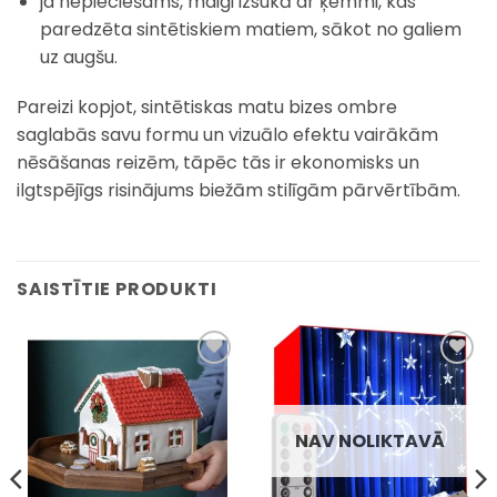
ja nepieciešams, maigi izsukā ar ķemmi, kas
paredzēta sintētiskiem matiem, sākot no galiem
uz augšu.
Pareizi kopjot, sintētiskas matu bizes ombre
saglabās savu formu un vizuālo efektu vairākām
nēsāšanas reizēm, tāpēc tās ir ekonomisks un
ilgtspējīgs risinājums biežām stilīgām pārvērtībām.
SAISTĪTIE PRODUKTI
Pievienot
Pievienot
sarakstam
sarakstam
NAV NOLIKTAVĀ