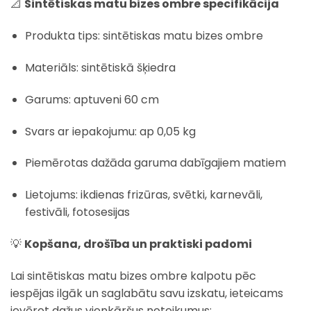
📐
Sintētiskas matu bizes ombre specifikācija
Produkta tips: sintētiskas matu bizes ombre
Materiāls: sintētiskā šķiedra
Garums: aptuveni 60 cm
Svars ar iepakojumu: ap 0,05 kg
Piemērotas dažāda garuma dabīgajiem matiem
Lietojums: ikdienas frizūras, svētki, karnevāli,
festivāli, fotosesijas
💡
Kopšana, drošība un praktiski padomi
Lai sintētiskas matu bizes ombre kalpotu pēc
iespējas ilgāk un saglabātu savu izskatu, ieteicams
ievērot dažus vienkāršus noteikumus: