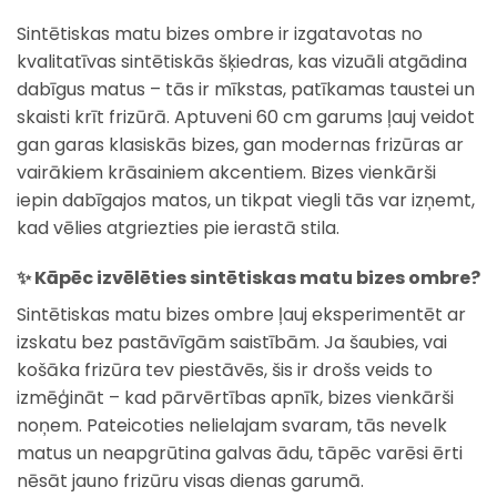
Sintētiskas matu bizes ombre ir izgatavotas no
kvalitatīvas sintētiskās šķiedras, kas vizuāli atgādina
dabīgus matus – tās ir mīkstas, patīkamas taustei un
skaisti krīt frizūrā. Aptuveni 60 cm garums ļauj veidot
gan garas klasiskās bizes, gan modernas frizūras ar
vairākiem krāsainiem akcentiem. Bizes vienkārši
iepin dabīgajos matos, un tikpat viegli tās var izņemt,
kad vēlies atgriezties pie ierastā stila.
✨
Kāpēc izvēlēties sintētiskas matu bizes ombre?
Sintētiskas matu bizes ombre ļauj eksperimentēt ar
izskatu bez pastāvīgām saistībām. Ja šaubies, vai
košāka frizūra tev piestāvēs, šis ir drošs veids to
izmēģināt – kad pārvērtības apnīk, bizes vienkārši
noņem. Pateicoties nelielajam svaram, tās nevelk
matus un neapgrūtina galvas ādu, tāpēc varēsi ērti
nēsāt jauno frizūru visas dienas garumā.