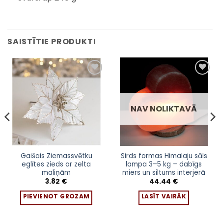
SAISTĪTIE PRODUKTI
Pievienot
Pievienot
sarakstam
sarakstam
NAV NOLIKTAVĀ
Gaišais Ziemassvētku
Sirds formas Himalaju sāls
eglītes zieds ar zelta
lampa 3–5 kg – dabīgs
maliņām
miers un siltums interjerā
3.82
€
44.44
€
PIEVIENOT GROZAM
LASĪT VAIRĀK