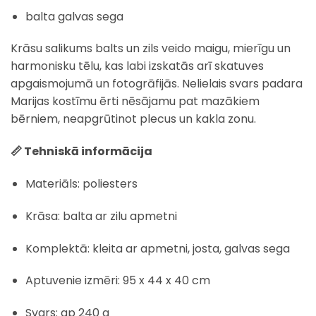
balta galvas sega
Krāsu salikums balts un zils veido maigu, mierīgu un
harmonisku tēlu, kas labi izskatās arī skatuves
apgaismojumā un fotogrāfijās. Nelielais svars padara
Marijas kostīmu ērti nēsājamu pat mazākiem
bērniem, neapgrūtinot plecus un kakla zonu.
📏 Tehniskā informācija
Materiāls: poliesters
Krāsa: balta ar zilu apmetni
Komplektā: kleita ar apmetni, josta, galvas sega
Aptuvenie izmēri: 95 x 44 x 40 cm
Svars: ap 240 g