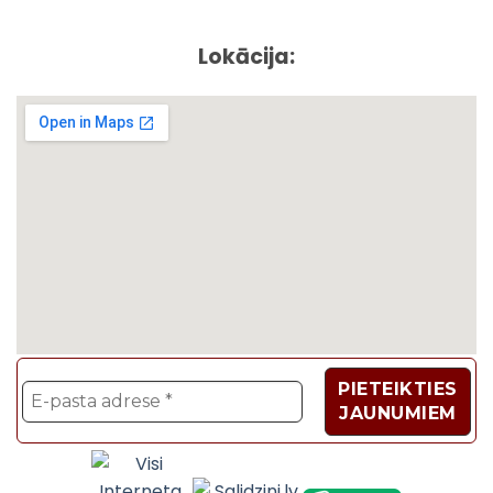
Lokācija:
Velosipēdi, Sadzīves t