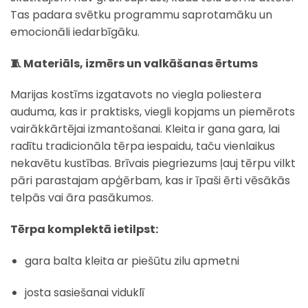
Tas padara svētku programmu saprotamāku un
emocionāli iedarbīgāku.
🧵 Materiāls, izmērs un valkāšanas ērtums
Marijas kostīms izgatavots no viegla poliestera
auduma, kas ir praktisks, viegli kopjams un piemērots
vairākkārtējai izmantošanai. Kleita ir gana gara, lai
radītu tradicionāla tērpa iespaidu, taču vienlaikus
nekavētu kustības. Brīvais piegriezums ļauj tērpu vilkt
pāri parastajam apģērbam, kas ir īpaši ērti vēsākās
telpās vai āra pasākumos.
Tērpa komplektā ietilpst:
gara balta kleita ar piešūtu zilu apmetni
josta sasiešanai viduklī