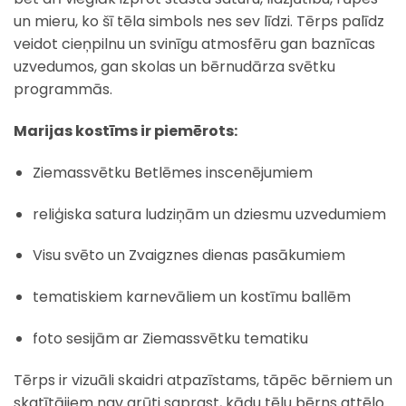
un mieru, ko šī tēla simbols nes sev līdzi. Tērps palīdz
veidot cieņpilnu un svinīgu atmosfēru gan baznīcas
uzvedumos, gan skolas un bērnudārza svētku
programmās.
Marijas kostīms ir piemērots:
Ziemassvētku Betlēmes inscenējumiem
reliģiska satura ludziņām un dziesmu uzvedumiem
Visu svēto un Zvaigznes dienas pasākumiem
tematiskiem karnevāliem un kostīmu ballēm
foto sesijām ar Ziemassvētku tematiku
Tērps ir vizuāli skaidri atpazīstams, tāpēc bērniem un
skatītājiem nav grūti saprast, kādu tēlu bērns attēlo.