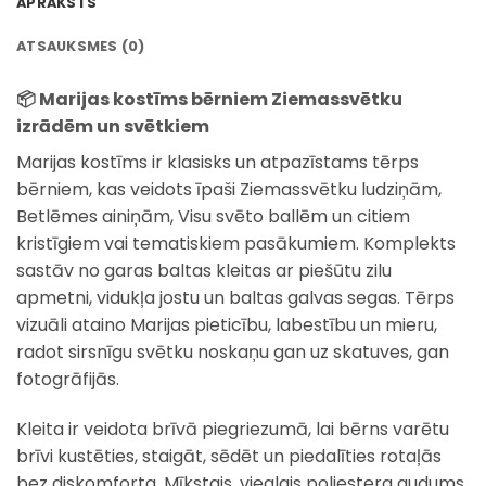
APRAKSTS
ATSAUKSMES (0)
📦 Marijas kostīms bērniem Ziemassvētku
izrādēm un svētkiem
Marijas kostīms ir klasisks un atpazīstams tērps
bērniem, kas veidots īpaši Ziemassvētku ludziņām,
Betlēmes ainiņām, Visu svēto ballēm un citiem
kristīgiem vai tematiskiem pasākumiem. Komplekts
sastāv no garas baltas kleitas ar piešūtu zilu
apmetni, vidukļa jostu un baltas galvas segas. Tērps
vizuāli ataino Marijas pieticību, labestību un mieru,
radot sirsnīgu svētku noskaņu gan uz skatuves, gan
fotogrāfijās.
Kleita ir veidota brīvā piegriezumā, lai bērns varētu
brīvi kustēties, staigāt, sēdēt un piedalīties rotaļās
bez diskomforta. Mīkstais, vieglais poliestera audums