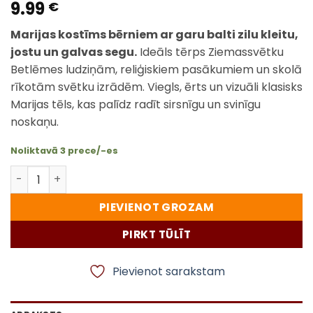
9.99
€
Marijas kostīms bērniem ar garu balti zilu kleitu,
jostu un galvas segu.
Ideāls tērps Ziemassvētku
Betlēmes ludziņām, reliģiskiem pasākumiem un skolā
rīkotām svētku izrādēm. Viegls, ērts un vizuāli klasisks
Marijas tēls, kas palīdz radīt sirsnīgu un svinīgu
noskaņu.
Noliktavā 3 prece/-es
Marijas kostīms bērniem, kleita ar apmetni un galvas 
PIEVIENOT GROZAM
PIRKT TŪLĪT
Pievienot sarakstam