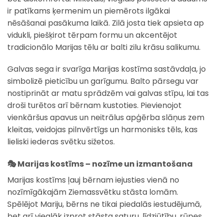
ir patīkams ķermenim un piemērots ilgākai
nēsāšanai pasākuma laikā. Zilā josta tiek apsieta ap
vidukli, piešķirot tērpam formu un akcentējot
tradicionālo Marijas tēlu ar balti zilu krāsu salikumu.
Galvas sega ir svarīga Marijas kostīma sastāvdaļa, jo
simbolizē pieticību un garīgumu. Balto pārsegu var
nostiprināt ar matu sprādzēm vai galvas stīpu, lai tas
droši turētos arī bērnam kustoties. Pievienojot
vienkāršus apavus un neitrālus apģērba slāņus zem
kleitas, veidojas pilnvērtīgs un harmonisks tēls, kas
lieliski iederas svētku sižetos.
🎭 Marijas kostīms – nozīme un izmantošana
Marijas kostīms ļauj bērnam iejusties vienā no
nozīmīgākajām Ziemassvētku stāsta lomām.
Spēlējot Mariju, bērns ne tikai piedalās iestudējumā,
bet arī vieglāk izprot stāsta saturu, līdzjūtību, rūpes