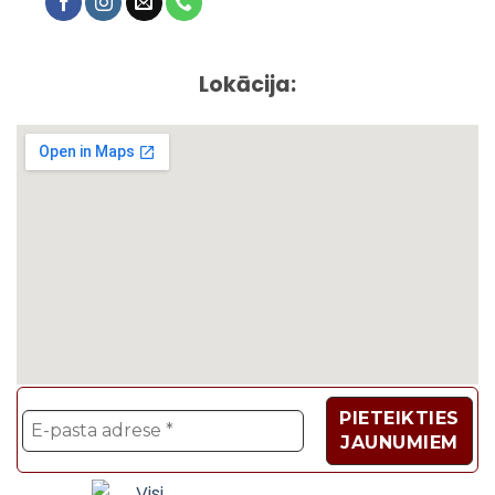
Lokācija:
Velosipēdi, Sadzīves t