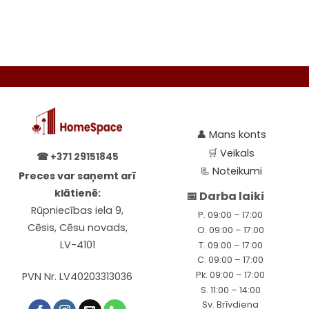
👤
Mans konts
🛒
Veikals
☎
+371 29151845
📃
Noteikumi
Preces var saņemt arī
klātienē:
📅 Darba laiki
Rūpniecības iela 9,
P. 09:00 – 17:00
Cēsis, Cēsu novads,
O. 09:00 – 17:00
LV-4101
T. 09:00 – 17:00
C. 09:00 – 17:00
Pk. 09:00 – 17:00
PVN Nr. LV40203313036
S. 11:00 – 14:00
Sv. Brīvdiena