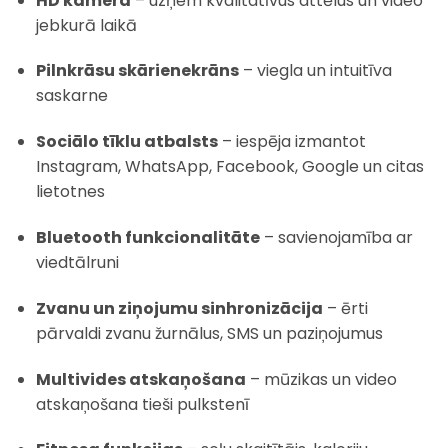
HD kamera
– uzņem kvalitatīvus attēlus un video
jebkurā laikā
Pilnkrāsu skārienekrāns
– viegla un intuitīva
saskarne
Sociālo tīklu atbalsts
– iespēja izmantot
Instagram, WhatsApp, Facebook, Google un citas
lietotnes
Bluetooth funkcionalitāte
– savienojamība ar
viedtālruni
Zvanu un ziņojumu sinhronizācija
– ērti
pārvaldi zvanu žurnālus, SMS un paziņojumus
Multivides atskaņošana
– mūzikas un video
atskaņošana tieši pulkstenī