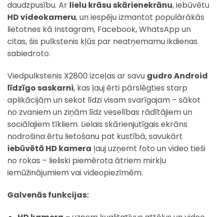
daudzpusību. Ar
lielu krāsu skārienekrānu
, iebūvētu
HD videokameru
, un iespēju izmantot populārākās
lietotnes kā Instagram, Facebook, WhatsApp un
citas, šis pulkstenis kļūs par neatņemamu ikdienas
sabiedroto.
Viedpulkstenis X2800 izceļas ar savu
gudro Android
līdzīgo saskarni
, kas ļauj ērti pārslēgties starp
aplikācijām un sekot līdzi visam svarīgajam – sākot
no zvaniem un ziņām līdz veselības rādītājiem un
sociālajiem tīkliem. Lielais skārienjutīgais ekrāns
nodrošina ērtu lietošanu pat kustībā, savukārt
iebūvētā HD kamera
ļauj uzņemt foto un video tieši
no rokas – lieliski piemērota ātriem mirkļu
iemūžinājumiem vai videopiezīmēm.
Galvenās funkcijas: