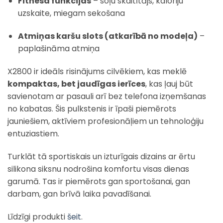
Fitnesa funkcijas
– soļu skaitītājs, kaloriju
uzskaite, miegam sekošana
Atmiņas karšu slots (atkarībā no modeļa)
–
paplašināma atmiņa
X2800 ir ideāls risinājums cilvēkiem, kas meklē
kompaktas, bet jaudīgas ierīces
, kas ļauj būt
savienotam ar pasauli arī bez telefona izņemšanas
no kabatas. Šis pulkstenis ir īpaši piemērots
jauniešiem, aktīviem profesionāļiem un tehnoloģiju
entuziastiem.
Turklāt tā sportiskais un izturīgais dizains ar ērtu
silikona siksnu nodrošina komfortu visas dienas
garumā. Tas ir piemērots gan sportošanai, gan
darbam, gan brīvā laika pavadīšanai.
Līdzīgi produkti
šeit
.