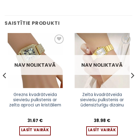
SAISTĪTIE PRODUKTI
Pievienot
Pievienot
sarakstam
sarakstam
NAV NOLIKTAVĀ
NAV NOLIKTAVĀ
Grezns kvadrātveida
Zelta kvadrātveida
sieviešu pulkstenis ar
sieviešu pulkstenis ar
zelta aproci un kristāliem
ūdensizturīgu dizainu
31.67
€
38.98
€
LASĪT VAIRĀK
LASĪT VAIRĀK