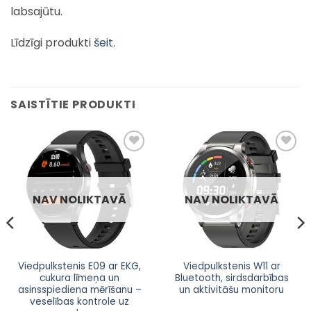
labsajūtu.
Līdzīgi produkti
šeit
.
SAISTĪTIE PRODUKTI
Pievienot
Pievienot
sarakstam
sarakstam
NAV NOLIKTAVĀ
NAV NOLIKTAVĀ
Viedpulkstenis E09 ar EKG,
Viedpulkstenis W11 ar
cukura līmeņa un
Bluetooth, sirdsdarbības
asinsspiediena mērīšanu –
un aktivitāšu monitoru
veselības kontrole uz