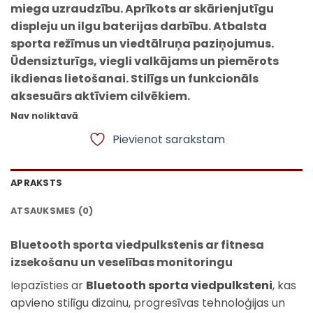
miega uzraudzību. Aprīkots ar skārienjutīgu
displeju un ilgu baterijas darbību. Atbalsta
sporta režīmus un viedtālruņa paziņojumus.
Ūdensizturīgs, viegli valkājams un piemērots
ikdienas lietošanai. Stilīgs un funkcionāls
aksesuārs aktīviem cilvēkiem.
Nav noliktavā
Pievienot sarakstam
APRAKSTS
ATSAUKSMES (0)
Bluetooth sporta viedpulkstenis ar fitnesa
izsekošanu un veselības monitoringu
Iepazīsties ar
Bluetooth sporta viedpulksteni
, kas
apvieno stilīgu dizainu, progresīvas tehnoloģijas un