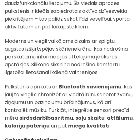
daudzfunkcionālu lietojumu. Šis viedais aproces
pulkstenis ir ideāls sabiedrotais aktīva dzīvesveida
piekritējiem – tas palīdz sekot līdzi veselībai, sporta
aktivitātēm un pat laikapstākļiem.
Moderns un viegli valkājams dizains ar spilgtu,
augstas izšķirtspējas skārienekrānu, kas nodrošina
pārskatāmu informācijas attēlojumu jebkuros
apstākļos. Silikona siksniņa nodrošina komfortu
ilgstošai lietošanai ikdienā vai treniņos.
Pulkstenis aprīkots ar
Bluetooth savienojumu
, kas
ļauj to viegli sinhronizēt ar viedtālruni, saņemt zvanu,
ziņojumu un paziņojumu brīdinājumus, kā arī
kontrolēt mūziku. Turklāt, integrētie sensori precīzi
mēra
sirdsdarbības ritmu
,
soļu skaitu
,
attālumu
,
kaloriju patēriņu
un pat
miega kvalitāti
.