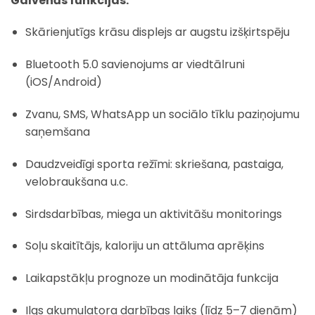
Galvenās funkcijas:
Skārienjutīgs krāsu displejs ar augstu izšķirtspēju
Bluetooth 5.0 savienojums ar viedtālruni
(iOS/Android)
Zvanu, SMS, WhatsApp un sociālo tīklu paziņojumu
saņemšana
Daudzveidīgi sporta režīmi: skriešana, pastaiga,
velobraukšana u.c.
Sirdsdarbības, miega un aktivitāšu monitorings
Soļu skaitītājs, kaloriju un attāluma aprēķins
Laikapstākļu prognoze un modinātāja funkcija
Ilgs akumulatora darbības laiks (līdz 5–7 dienām)