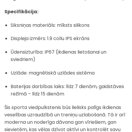
Specifikācija:
Siksniņas materiāls: mīksts silikons
Displeja izmērs: 1.9 collu IPS ekrāns
Ūdensizturība: IP67 (ikdienas lietošanai un
sviedriem)
Uzlāde: magnētiskā uzlādes sistēma
Baterijas darbības laiks: līdz 7 dienām, gaidstāves
režīmā – līdz 15 dienām
Šis sporta viedpulkstenis būs lielisks palīgs ikdienas
veselības uzraudzībā un treniņu uzlabošanā. Tā ir arī
moderna un noderīga dāvana gan vīriešiem, gan
sievietēm, kas vēlas dzīvot aktīvi un kontrolēt savu