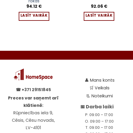
rokas
94.12
€
92.06
€
LASĪT VAIRĀK
LASĪT VAIRĀK
👤
Mans konts
🛒
Veikals
☎
+371 29151845
📃
Noteikumi
Preces var saņemt arī
klātienē:
📅 Darba laiki
Rūpniecības iela 9,
P. 09:00 – 17:00
Cēsis, Cēsu novads,
O. 09:00 – 17:00
LV-4101
T. 09:00 – 17:00