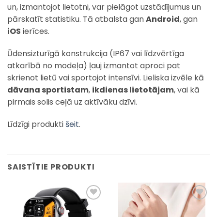
un, izmantojot lietotni, var pielāgot uzstādījumus un
pārskatīt statistiku. Tā atbalsta gan
Android
, gan
iOS
ierīces.
Ūdensizturīgā konstrukcija (IP67 vai līdzvērtīga
atkarībā no modeļa) ļauj izmantot aproci pat
skrienot lietū vai sportojot intensīvi. Lieliska izvēle kā
dāvana sportistam
,
ikdienas lietotājam
, vai kā
pirmais solis ceļā uz aktīvāku dzīvi.
Līdzīgi produkti
šeit
.
SAISTĪTIE PRODUKTI
Pievienot
Pievienot
sarakstam
sarakstam