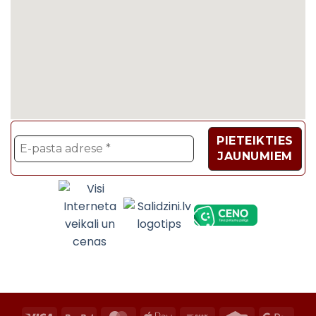
Velosipēdi, Sadzīves t