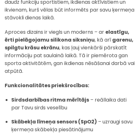
daudz funkciju sportistiem, ikdienas aktīvistiem un
ikvienam, kurš vēlas būt informēts par savu ķermeņa
stāvokli dienas laikā.
Aproces dizains ir viegls un moderns – ar
elastīgu,
ērti pielāgojamu silikona siksniņu
, kā arī
garenu,
spilgtu krāsu ekrānu
, kas ļauj vienkārši pārskatīt
informāciju pat saulainā laikā. Tā ir piemērota gan
sporta aktivitātēm, gan ikdienas nēsāšanai darbā vai
atpūtā.
Funkcionalitātes priekšrocības:
Sirdsdarbības ritma mērītājs
– reāllaika dati
par Tavu sirds veselību
Skābekļa līmeņa sensors (SpO2)
– uzraugi savu
ķermeņa skābekļa piesātinājumu