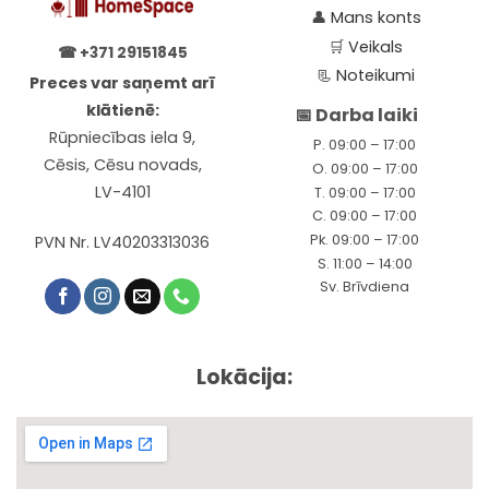
👤
Mans konts
🛒
Veikals
☎
+371 29151845
📃
Noteikumi
Preces var saņemt arī
klātienē:
📅 Darba laiki
Rūpniecības iela 9,
P. 09:00 – 17:00
Cēsis, Cēsu novads,
O. 09:00 – 17:00
LV-4101
T. 09:00 – 17:00
C. 09:00 – 17:00
Pk. 09:00 – 17:00
PVN Nr. LV40203313036
S. 11:00 – 14:00
Sv. Brīvdiena
Lokācija: