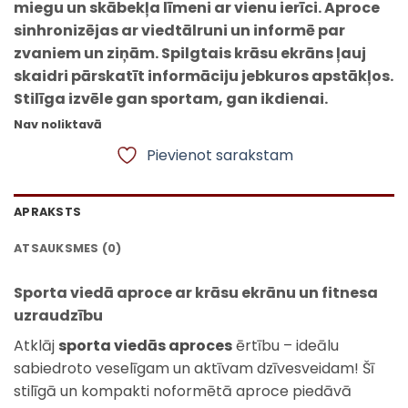
miegu un skābekļa līmeni ar vienu ierīci. Aproce
sinhronizējas ar viedtālruni un informē par
zvaniem un ziņām. Spilgtais krāsu ekrāns ļauj
skaidri pārskatīt informāciju jebkuros apstākļos.
Stilīga izvēle gan sportam, gan ikdienai.
Nav noliktavā
Pievienot sarakstam
APRAKSTS
ATSAUKSMES (0)
Sporta viedā aproce ar krāsu ekrānu un fitnesa
uzraudzību
Atklāj
sporta viedās aproces
ērtību – ideālu
sabiedroto veselīgam un aktīvam dzīvesveidam! Šī
stilīgā un kompakti noformētā aproce piedāvā