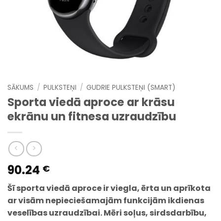
SĀKUMS
/
PULKSTEŅI
/
GUDRIE PULKSTEŅI (SMART)
Sporta viedā aproce ar krāsu
ekrānu un fitnesa uzraudzību
90.24
€
Šī sporta viedā aproce ir viegla, ērta un aprīkota
ar visām nepieciešamajām funkcijām ikdienas
veselības uzraudzībai. Mēri soļus, sirdsdarbību,