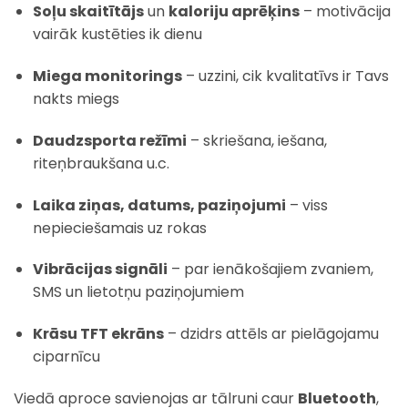
Soļu skaitītājs
un
kaloriju aprēķins
– motivācija
vairāk kustēties ik dienu
Miega monitorings
– uzzini, cik kvalitatīvs ir Tavs
nakts miegs
Daudzsporta režīmi
– skriešana, iešana,
riteņbraukšana u.c.
Laika ziņas, datums, paziņojumi
– viss
nepieciešamais uz rokas
Vibrācijas signāli
– par ienākošajiem zvaniem,
SMS un lietotņu paziņojumiem
Krāsu TFT ekrāns
– dzidrs attēls ar pielāgojamu
ciparnīcu
Viedā aproce savienojas ar tālruni caur
Bluetooth
,