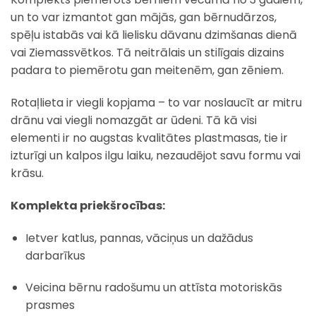
un to var izmantot gan mājās, gan bērnudārzos,
spēļu istabās vai kā lielisku dāvanu dzimšanas dienā
vai Ziemassvētkos. Tā neitrālais un stilīgais dizains
padara to piemērotu gan meitenēm, gan zēniem.
Rotaļlieta ir viegli kopjama – to var noslaucīt ar mitru
drānu vai viegli nomazgāt ar ūdeni. Tā kā visi
elementi ir no augstas kvalitātes plastmasas, tie ir
izturīgi un kalpos ilgu laiku, nezaudējot savu formu vai
krāsu.
Komplekta priekšrocības:
Ietver katlus, pannas, vāciņus un dažādus
darbarīkus
Veicina bērnu radošumu un attīsta motoriskās
prasmes