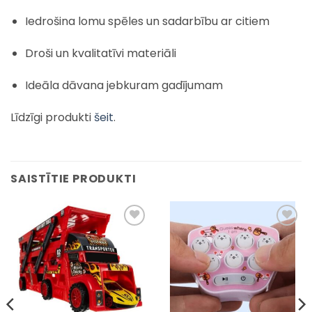
Iedrošina lomu spēles un sadarbību ar citiem
Droši un kvalitatīvi materiāli
Ideāla dāvana jebkuram gadījumam
Līdzīgi produkti
šeit
.
SAISTĪTIE PRODUKTI
Pievienot
Pievienot
sarakstam
sarakstam