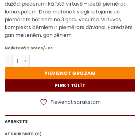
dažādi piederumi kā īstā virtuvē – ideāli piemēroti
lomu spēlēm. Droši materiāli, viegli lietojams un
piemērots bērniem no 3 gadu vecuma. Virtuves
komplekts bērniem ir piemērots dāvanai. Paredzēts
gan meitenēm, gan zēniem.
Noliktavā 2 prece/-es
Virtuves komplekts bērniem - katlu, pannu un darbarī
PIEVIENOT GROZAM
PIRKT TŪLĪT
Pievienot sarakstam
APRAKSTS
ATSAUKSMES (0)