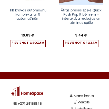
TIR kravas automašīnu
Ātrās preses spēle Quick
komplekts ar 6
Push Pop It bērniem –
automašīnām
interaktīva reakcijas un
atmiņas spēle
10.89
€
9.44
€
PIEVIENOT GROZAM
PIEVIENOT GROZAM
👤
Mans konts
🛒
Veikals
☎
+371 29151845
📃
Noteikumi