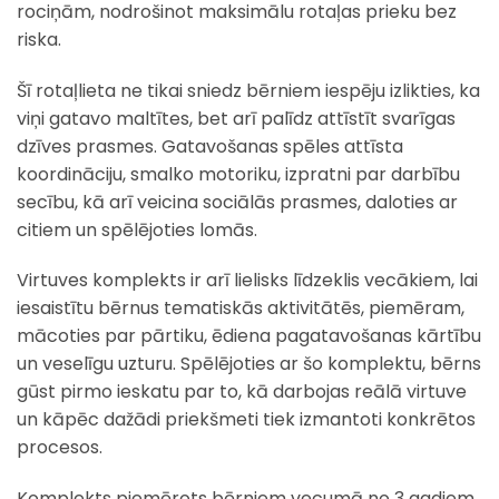
rociņām, nodrošinot maksimālu rotaļas prieku bez
riska.
Šī rotaļlieta ne tikai sniedz bērniem iespēju izlikties, ka
viņi gatavo maltītes, bet arī palīdz attīstīt svarīgas
dzīves prasmes. Gatavošanas spēles attīsta
koordināciju, smalko motoriku, izpratni par darbību
secību, kā arī veicina sociālās prasmes, daloties ar
citiem un spēlējoties lomās.
Virtuves komplekts ir arī lielisks līdzeklis vecākiem, lai
iesaistītu bērnus tematiskās aktivitātēs, piemēram,
mācoties par pārtiku, ēdiena pagatavošanas kārtību
un veselīgu uzturu. Spēlējoties ar šo komplektu, bērns
gūst pirmo ieskatu par to, kā darbojas reālā virtuve
un kāpēc dažādi priekšmeti tiek izmantoti konkrētos
procesos.
Komplekts piemērots bērniem vecumā no 3 gadiem,