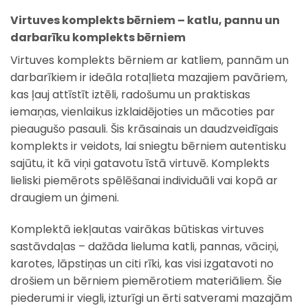
Virtuves komplekts bērniem – katlu, pannu un
darbarīku komplekts bērniem
Virtuves komplekts bērniem ar katliem, pannām un
darbarīkiem ir ideāla rotaļlieta mazajiem pavāriem,
kas ļauj attīstīt iztēli, radošumu un praktiskas
iemaņas, vienlaikus izklaidējoties un mācoties par
pieaugušo pasauli. Šis krāsainais un daudzveidīgais
komplekts ir veidots, lai sniegtu bērniem autentisku
sajūtu, it kā viņi gatavotu īstā virtuvē. Komplekts
lieliski piemērots spēlēšanai individuāli vai kopā ar
draugiem un ģimeni.
Komplektā iekļautas vairākas būtiskas virtuves
sastāvdaļas – dažāda lieluma katli, pannas, vāciņi,
karotes, lāpstiņas un citi rīki, kas visi izgatavoti no
drošiem un bērniem piemērotiem materiāliem. Šie
piederumi ir viegli, izturīgi un ērti satverami mazajām