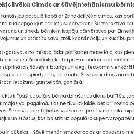
nekļcilvēka Cimds ar šāvējmehānismu bērn
 fantāzijas pasaulē kopā ar Zirnekļcilvēka cimdu, kas apr
em, kuri sapņo kļūt par īstu supervaroni! Šī interaktīvā rot
varoņa un sniedz bērniem iespēju pārvērsties par Zirnekļci
īvojumus un attīstītu savu iztēli, koordināciju un kustību p
 izgatavots no mīksta, ādai patīkama materiāla, kas piemēr
ina slaveno Zirnekļcilvēka tērpu – ar sarkanu un melnu tīk
stiprinātais šāvējs ir izturīgs un viegli lietojams: vienkār
ismu un nospied pogu, lai izšautu. Šāviens ir drošs un izs
rots lietošanai gan telpās, gan ārā.
ekts ir īpaši populārs bērnu dzimšanas dienu ballītēs, t
ai mājās vai pagalmā. Tas ne tikai izklaidē, bet arī rosina
s. Šāda veida rotaļlietas veicina arī pozitīvu sociālo mijie
rijus un stāstus, kas balstīti uz populāro supervaroņa tēlu
ba ir būtiska – šāvējmehānisms darbojas ar pavasara meh