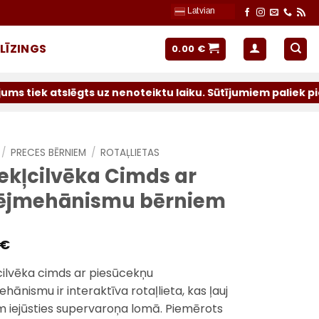
Latvian
LĪZINGS
0.00
€
gts uz nenoteiktu laiku. Sūtījumiem paliek pieejami oper
/
PRECES BĒRNIEM
/
ROTAĻLIETAS
ekļcilvēka Cimds ar
ējmehānismu bērniem
€
cilvēka cimds ar piesūcekņu
hānismu ir interaktīva rotaļlieta, kas ļauj
 iejūsties supervaroņa lomā. Piemērots