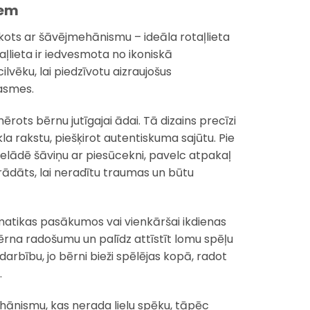
iem
īkots ar šāvējmehānismu – ideāla rotaļlieta
aļlieta ir iedvesmota no ikoniskā
lvēku, lai piedzīvotu aizraujošus
rasmes.
ots bērnu jutīgajai ādai. Tā dizains precīzi
la rakstu, piešķirot autentiskuma sajūtu. Pie
ši ielādē šāviņu ar piesūcekni, pavelc atpakaļ
trādāts, lai neradītu traumas un būtu
ematikas pasākumos vai vienkāršai ikdienas
 bērna radošumu un palīdz attīstīt lomu spēļu
darbību, jo bērni bieži spēlējas kopā, radot
.
ānismu, kas nerada lielu spēku, tāpēc