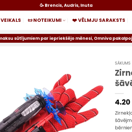
🥳 Brencis, Audris, Inuta
 VEIKALS
📜 NOTEIKUMI
❤️ VĒLMJU SARAKSTS
iem par iepriekšējo mēnesi, Omniva pakalpojums tiek atslē
SĀKUMS
Zirn
Pievienot
šāv
sarakstam
4.20
Zirnekļ
šāvējme
bērniem