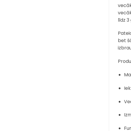
vecāk
vecāk
līdz 
Patei
bet š
izbra
Produ
Mat
Iek
Ve
Iz
Fu