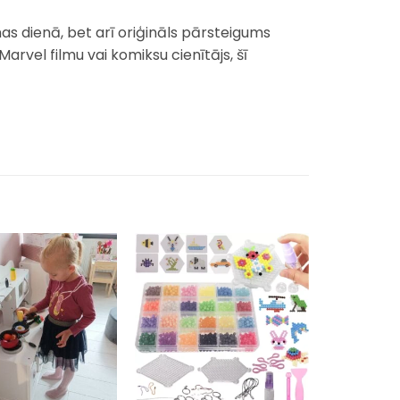
nas dienā, bet arī oriģināls pārsteigums
Marvel filmu vai komiksu cienītājs, šī
Pievienot
Pievienot
sarakstam
sarakstam