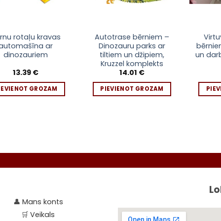
rnu rotaļu kravas
Autotrase bērniem –
Virt
automašīna ar
Dinozauru parks ar
bērnie
dinozauriem
tiltiem un džipiem,
un dar
Kruzzel komplekts
13.39
€
14.01
€
IEVIENOT GROZAM
PIEVIENOT GROZAM
PIE
S
Lo
👤
Mans konts
🛒
Veikals