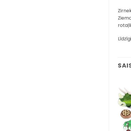
Zirne
Ziemas
rotaļ
Līdzīg
SAI
Pievienot
Pievienot
sarakstam
sarakstam