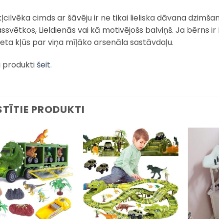
kļcilvēka cimds ar šāvēju ir ne tikai lieliska dāvana dzimša
svētkos, Lieldienās vai kā motivējošs balviņš. Ja bērns ir 
lieta kļūs par viņa mīļāko arsenāla sastāvdaļu.
i produkti
šeit
.
STĪTIE PRODUKTI
Pievienot
Pievienot
sarakstam
sarakstam