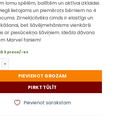
 lomu spēlēm, ballītēm un aktīvai izklaidei.
viegli lietojams un piemērots bērniem no 4
cuma. Zirnekļcilvēka cimds ir elastīgs un
lkāšanai, bet šāvējmehānisms vienkārši
s ar piesūcekņa šāviņiem. Ideāla dāvana
em Marvel faniem!
vā 3 prece/-es
cilvēka Cimds ar šāvējmehānismu bērniem daudzums
PIEVIENOT GROZAM
PIRKT TŪLĪT
Pievienot sarakstam