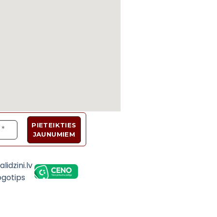
Velosipēdi, Sadzīves tehnika, Trenažieri, Galda 