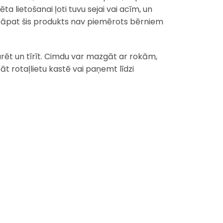
a lietošanai ļoti tuvu sejai vai acīm, un
Tāpat šis produkts nav piemērots bērniem
turēt un tīrīt. Cimdu var mazgāt ar rokām,
āt rotaļlietu kastē vai paņemt līdzi