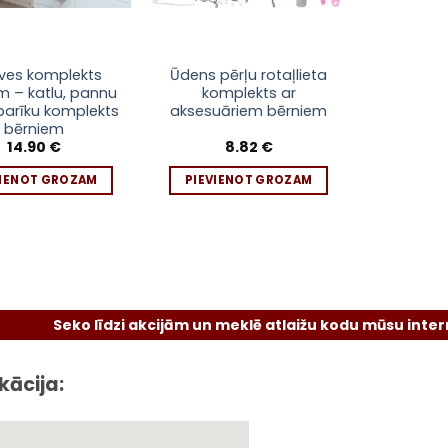
uves komplekts
Ūdens pērļu rotaļlieta
m – katlu, pannu
komplekts ar
barīku komplekts
aksesuāriem bērniem
bērniem
14.90
€
8.82
€
VIENOT GROZAM
PIEVIENOT GROZAM
eko līdzi akcijām un meklē atlaižu kodu mūsu interneta vie
kācija: