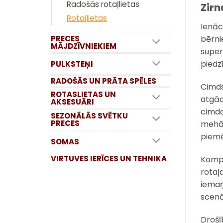
Radošās rotaļlietas
Zir
Rotaļlietas
Ienāc
PRECES
bērni
MĀJDZĪVNIEKIEM
super
piedz
PULKSTEŅI
RADOŠĀS UN PRĀTA SPĒLES
Cimds
ROTASLIETAS UN
atgād
AKSESUĀRI
cimda 
SEZONĀLĀS SVĒTKU
PRECES
mehān
piemē
SOMAS
VIRTUVES IERĪCES UN TEHNIKA
Kompl
rotaļ
iemaņa
scenā
Drošī