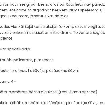
i var būt mierīgi par bērna drošību. Rotaļlieta nav paredzēt
iem ieteicams to atgādināt bērniem pirms spēlēšanās. 
3 gadu vecumam, jo satur sīkas detaļas.
coties vienkāršajai konstrukcijai, šo komplektu ir viegli uz
āvēju vienkārši noslaucīt ar mitru drānu. To var ērti uzglab
ucienos.
kta specifikācija:
eriāls: poliesteris, plastmasa
ļauts: 1 x cimds, 1 x šāvējs, piesūcekņa šāviņi
cums: 4+
mērs: piemērots bērna plaukstai (regulējama aproce)
nkcionalitāte: mehāniskais šāvējs ar piesūcekņa šāviņiem