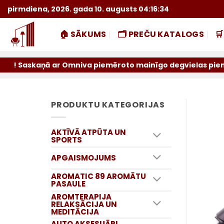
Skip
pirmdiena, 2026. gada 10. augusts 04:16:35
to
content
🏠 SĀKUMS
🗂️ PREČU KATALOGS

ņā ar Omniva piemēroto mainīgo degvielas piemaksu sūtījum
PRODUKTU KATEGORIJAS
AKTĪVĀ ATPŪTA UN
SPORTS
APGAISMOJUMS
AROMATIC 89 AROMĀTU
PASAULE
AROMTERAPIJA
RELAKSĀCIJA UN
MEDITĀCIJA
AUTO AKSESUĀRI