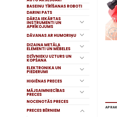
BASEINU TĪRĪŠANAS ROBOTI
DARINI PATS
DĀRZA IEKĀRTAS
INSTRUMENTI UN
APRĪKOJUMS
DĀVANAS AR HUMORIŅU
DIZAINA METĀLA
ELEMENTI UN MĒBELES
DZĪVNIEKU UZTURS UN
KOPŠANA
ELEKTRONIKA UN
PIEDERUMI
HIGIĒNAS PRECES
MĀJSAIMNIECĪBAS
PRECES
NOCENOTĀS PRECES
APRA
PRECES BĒRNIEM