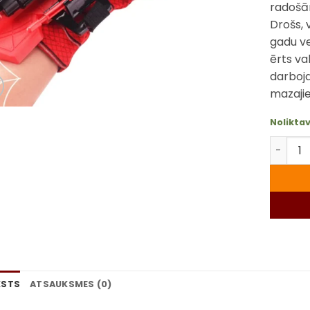
radošām
Drošs, 
gadu ve
ērts va
darboja
mazaji
Nolikta
Zirnekļ
KSTS
ATSAUKSMES (0)