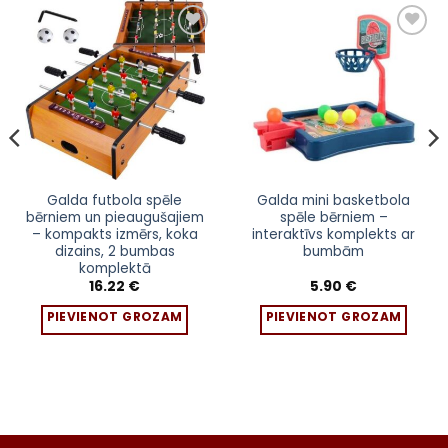
Pievienot
Pievienot
sarakstam
sarakstam
Galda futbola spēle
Galda mini basketbola
bērniem un pieaugušajiem
spēle bērniem –
– kompakts izmērs, koka
interaktīvs komplekts ar
dizains, 2 bumbas
bumbām
komplektā
16.22
€
5.90
€
PIEVIENOT GROZAM
PIEVIENOT GROZAM