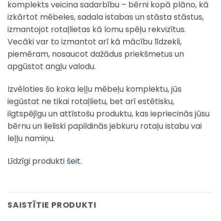
komplekts veicina sadarbību – bērni kopā plāno, kā
izkārtot mēbeles, sadala istabas un stāsta stāstus,
izmantojot rotaļlietas kā lomu spēļu rekvizītus.
Vecāki var to izmantot arī kā mācību līdzekli,
piemēram, nosaucot dažādus priekšmetus un
apgūstot angļu valodu.
Izvēloties šo koka leļļu mēbeļu komplektu, jūs
iegūstat ne tikai rotaļlietu, bet arī estētisku,
ilgtspējīgu un attīstošu produktu, kas iepriecinās jūsu
bērnu un lieliski papildinās jebkuru rotaļu istabu vai
leļļu namiņu.
Līdzīgi produkti
šeit
.
SAISTĪTIE PRODUKTI