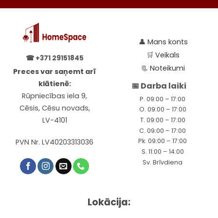
👤
Mans konts
🛒
Veikals
☎
+371 29151845
📃
Noteikumi
Preces var saņemt arī
klātienē:
📅 Darba laiki
Rūpniecības iela 9,
P. 09:00 – 17:00
Cēsis, Cēsu novads,
O. 09:00 – 17:00
LV-4101
T. 09:00 – 17:00
C. 09:00 – 17:00
Pk. 09:00 – 17:00
PVN Nr. LV40203313036
S. 11:00 – 14:00
Sv. Brīvdiena
Lokācija: