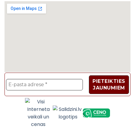
Velosipēdi, Sadzīves t