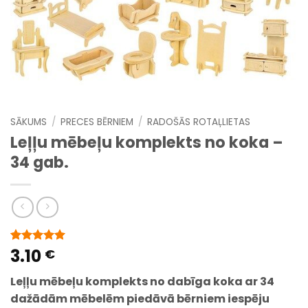
SĀKUMS
/
PRECES BĒRNIEM
/
RADOŠĀS ROTAĻLIETAS
Leļļu mēbeļu komplekts no koka –
34 gab.
3.10
Novērtēts
2
€
5
no 5
balstoties
Leļļu mēbeļu komplekts no dabīga koka ar 34
pircēju
vērtējumiem
dažādām mēbelēm piedāvā bērniem iespēju