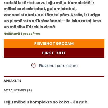
radoši iekārtot savu leļļu māju. Komplektā ir
mēbeles viesistabai, guļamistabai,
vannasistabai un citām telpām. Drošs, izturīgs
un piemērots arī krāsošanai – lieliska rotaļlieta
un mācību līdzeklis vienā.
Noliktavā 1 prece/-es
PIEVIENOT GROZAM
PIRKT TŪLĪT
Pievienot sarakstam
APRAKSTS
ATSAUKSMES (2)
Leļļu mēbeļu komplekts no koka – 34 gab.