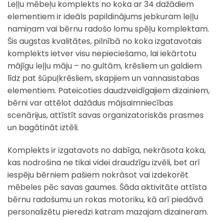
Leļļu mēbeļu komplekts no koka ar 34 dažādiem
elementiem ir ideāls papildinājums jebkuram leļļu
namiņam vai bērnu radošo lomu spēļu komplektam.
Šis augstas kvalitātes, pilnībā no koka izgatavotais
komplekts ietver visu nepieciešamo, lai iekārtotu
mājīgu leļļu māju – no gultām, krēsliem un galdiem
līdz pat šūpuļkrēsliem, skapjiem un vannasistabas
elementiem. Pateicoties daudzveidīgajiem dizainiem,
bērni var attēlot dažādus mājsaimniecības
scenārijus, attīstīt savas organizatoriskās prasmes
un bagātināt iztēli.
Komplekts ir izgatavots no dabīga, nekrāsota koka,
kas nodrošina ne tikai videi draudzīgu izvēli, bet arī
iespēju bērniem pašiem nokrāsot vai izdekorēt
mēbeles pēc savas gaumes. Šāda aktivitāte attīsta
bērnu radošumu un rokas motoriku, kā arī piedāvā
personalizētu pieredzi katram mazajam dizaineram.