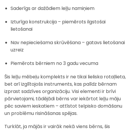
Saderīgs ar dažādiem leļļu namiņiem
Izturīga konstrukcija – piemērots ilgstošai
lietošanai
Nav nepieciešama skrūvēšana – gatavs lietošanai
uzreiz
Piemērots bērniem no 3 gadu vecuma
Šis leļļu mēbeļu komplekts ir ne tikai lieliska rotaļlieta,
bet arī izglītojošs instruments, kas palīdz bērnam
izprast sadzīves organizāciju. Visi elementi ir brīvi
pārvietojami, tādējādi bērns var iekārtot leļļu māju
pēc saviem ieskatiem – attīstot telpisko domāšanu
un problēmu risināšanas spējas.
Turklāt, ja mājās ir vairāk nekā viens bērns, šis