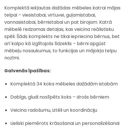
Komplektā iekļautas dažādas mēbeles katrai mājas
telpai – viesistabai, virtuvei, guļamistabai,
vannasistabai, bērnistabai un pat birojam. Katrā
mēbelē redzamas detaļas, kas veicina reālistisku
spēli. Šāds komplekts ne tikai iepriecina bērnus, bet
arī kalpo kā izglītojošs līdzeklis – bērni apgūst
mēbeļu nosaukumus, to funkcijas un mājokļa telpu
nozīmi.
Galvenās īpašības:
Komplektā 34 koka mēbeles dažādām istabām
Dabīgs, gludi noslīpēts koks – drošs bērniem
Veicina radošumu, iztēli un koordināciju
Lieliski piemērots krāsošanai un personalizēšanai