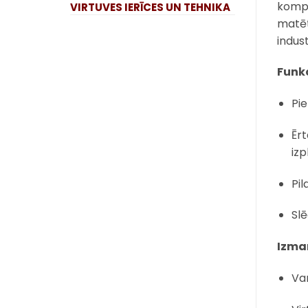
kompa
VIRTUVES IERĪCES UN TEHNIKA
matēt
indust
Funkc
Pi
Ēr
izp
Pil
Sl
Izma
Va