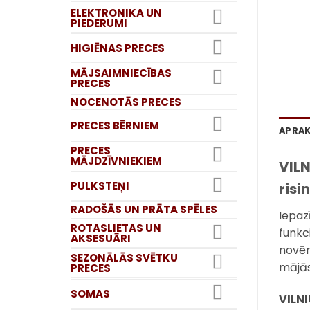
ELEKTRONIKA UN
PIEDERUMI
HIGIĒNAS PRECES
MĀJSAIMNIECĪBAS
PRECES
NOCENOTĀS PRECES
PRECES BĒRNIEM
APRA
PRECES
MĀJDZĪVNIEKIEM
VILN
PULKSTEŅI
risi
RADOŠĀS UN PRĀTA SPĒLES
Iepaz
ROTASLIETAS UN
funkc
AKSESUĀRI
novēr
SEZONĀLĀS SVĒTKU
mājās
PRECES
SOMAS
VILN