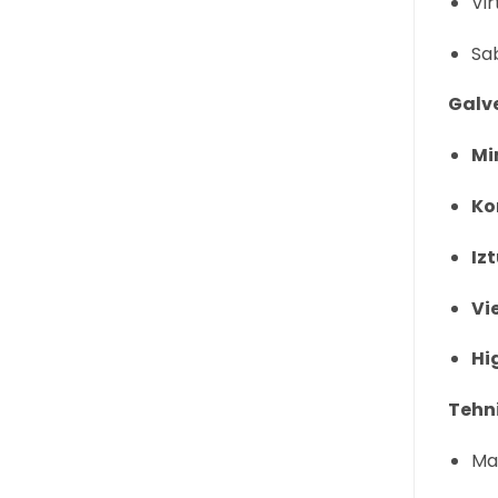
Vir
Sab
Galve
Mi
Ko
Iz
Vi
Hi
Tehni
Ma