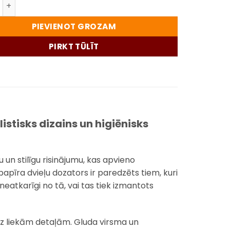
 sienas papīra dvieļu dozators – minimālistisks dizains un
PIEVIENOT GROZAM
PIRKT TŪLĪT
istisks dizains un higiēnisks
un stilīgu risinājumu, kas apvieno
papīra dvieļu dozators ir paredzēts tiem, kuri
neatkarīgi no tā, vai tas tiek izmantots
bez liekām detaļām. Gluda virsma un