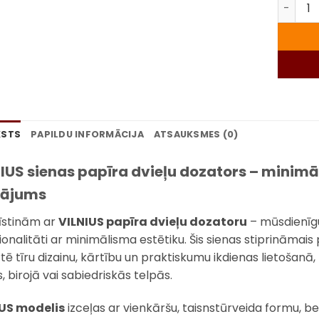
VILNIUS
KSTS
PAPILDU INFORMĀCIJA
ATSAUKSMES (0)
IUS sienas papīra dvieļu dozators – minimāl
nājums
īstinām ar
VILNIUS papīra dvieļu dozatoru
– mūsdienīgu 
ionalitāti ar minimālisma estētiku. Šis sienas stiprināmais 
tē tīru dizainu, kārtību un praktiskumu ikdienas lietošanā, 
, birojā vai sabiedriskās telpās.
IUS modelis
izceļas ar vienkāršu, taisnstūrveida formu, 