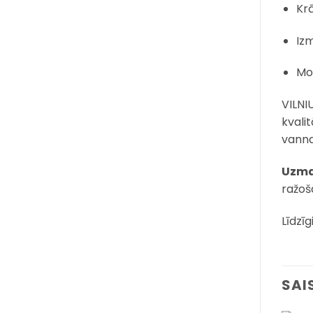
Krā
Iz
Mon
VILNI
kvali
vanna
Uzma
ražoša
Līdzīg
SAI