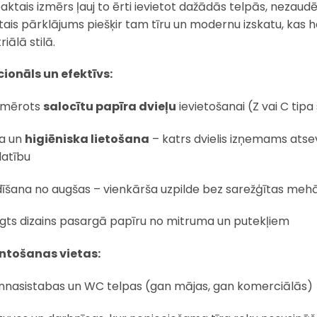
ktais izmērs ļauj to ērti ievietot dažādās telpās, nezaudējo
ais pārklājums piešķir tam tīru un modernu izskatu, kas 
riālā stilā.
ionāls un efektīvs:
emērots
salocītu papīra dvieļu
ievietošanai (Z vai C tipa
ta un
higiēniska lietošana
– katrs dvielis izņemams atsev
latību
dīšana no augšas – vienkārša uzpilde bez sarežģītas meh
ēgts dizains pasargā papīru no mitruma un putekļiem
ntošanas vietas:
nnasistabas un WC telpas (gan mājas, gan komerciālās)