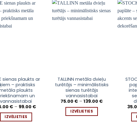
This
This
E sienas plaukts ar
TALLINN metāla dvieļu
STOC
ķiem – praktisks
turētājs – minimālistisks
pap
uct
product
produc
metāla plaukts
sienas turētājs
int
has
has
riekšnamam un
vannasistabai
se
iple
multiple
multipl
Price
vannasistabai
d
75.00
€
–
139.00
€
range:
Price
nts.
variants.
variant
5.00
€
–
99.00
€
35.
75.00 €
range:
IZVĒLIETIES
The
The
through
75.00 €
IZVĒLIETIES
139.00 €
through
ons
options
option
99.00 €
may
may
be
be