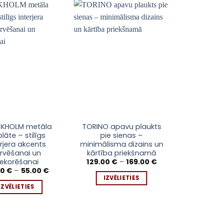
This
This
KHOLM metāla
TORINO apavu plaukts
ROMA me
lāte – stilīgs
pie sienas –
istaba
t
product
product
erjera akcents
minimālisma dizains un
dvieļu
has
has
rvēšanai un
kārtība priekšnamā
elegants
e
multiple
multiple
Price
ekorēšanai
d
129.00
€
–
169.00
€
range:
Price
s.
variants.
variants.
00
€
–
55.00
€
99.00
129.00 €
range:
IZVĒLIETIES
The
The
through
35.00 €
IZVĒLIETIES
IZV
169.00 €
through
s
options
options
55.00 €
may
may
be
be