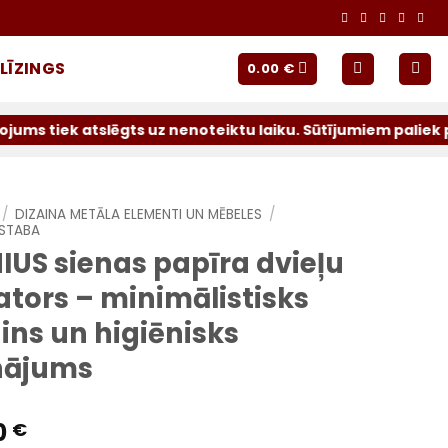
LĪZINGS
0.00
€
ēgts uz nenoteiktu laiku. Sūtījumiem paliek pieejami oper
/
DIZAINA METĀLA ELEMENTI UN MĒBELES
/
STABA
IUS sienas papīra dvieļu
ators – minimālistisks
ins un higiēnisks
inājums
0
€