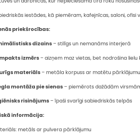
tuves un darbnīcas, kur nepieciešama tīra roku nosusinā
iedriskās iestādes, kā piemēram, kafejnīcas, saloni, ofisi
nās priekšrocības:
nimālistisks dizains
– stilīgs un nemanāms interjerā
mpakts izmērs
– aizņem maz vietas, bet nodrošina lielu 
turīgs materiāls
– metāla korpuss ar matētu pārklājum
egla montāža pie sienas
– piemērots dažādām virsmā
giēnisks risinājums
– īpaši svarīgi sabiedriskās telpās
skā informācija:
teriāls: metāls ar pulvera pārklājumu