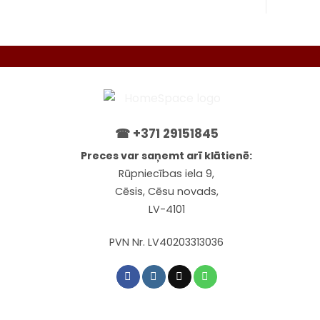
chos
on
the
prod
pag
☎
+371 29151845
Preces var saņemt arī klātienē:
Rūpniecības iela 9,
Cēsis, Cēsu novads,
LV-4101
PVN Nr. LV40203313036