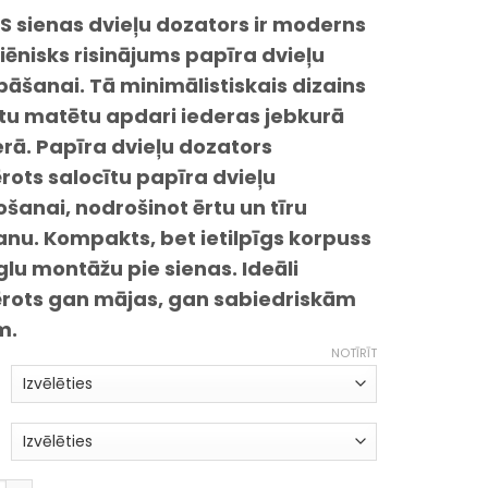
S sienas dvieļu dozators ir moderns
iēnisks risinājums papīra dvieļu
āšanai. Tā minimālistiskais dizains
ltu matētu apdari iederas jebkurā
erā. Papīra dvieļu dozators
ots salocītu papīra dvieļu
ošanai, nodrošinot ērtu un tīru
anu. Kompakts, bet ietilpīgs korpuss
glu montāžu pie sienas. Ideāli
rots gan mājas, gan sabiedriskām
m.
NOTĪRĪT