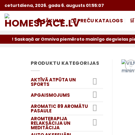
Skip
ceturtdiena, 2026. gada 6. augusts 01:55:08
to
content
🏠 SĀKUMS
🗂️ PREČU KATALOGS

aņā ar Omniva piemēroto mainīgo degvielas piemaksu sūtīju
PRODUKTU KATEGORIJAS
AKTĪVĀ ATPŪTA UN
SPORTS
APGAISMOJUMS
AROMATIC 89 AROMĀTU
PASAULE
AROMTERAPIJA
RELAKSĀCIJA UN
MEDITĀCIJA
AUTO AKSESUĀRI