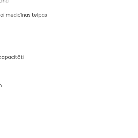
šana
 vai medicīnas telpas
kapacitāti
u
m