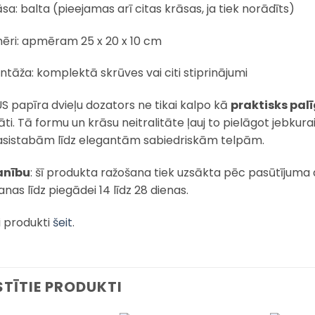
sa: balta (pieejamas arī citas krāsas, ja tiek norādīts)
mēri: apmēram 25 x 20 x 10 cm
tāža: komplektā skrūves vai citi stiprinājumi
US papīra dvieļu dozators ne tikai kalpo kā
praktisks palī
tāti. Tā formu un krāsu neitralitāte ļauj to pielāgot jebku
sistabām līdz elegantām sabiedriskām telpām.
nību
: šī produkta ražošana tiek uzsākta pēc pasūtījuma
nas līdz piegādei 14 līdz 28 dienas.
i produkti
šeit
.
STĪTIE PRODUKTI