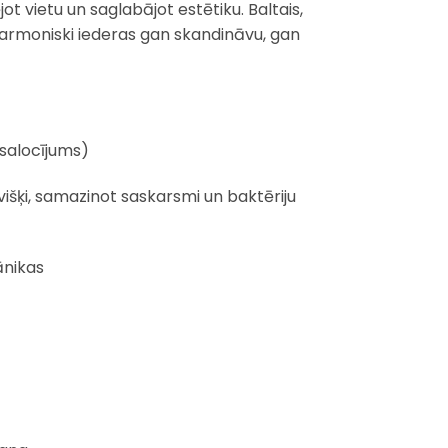
t vietu un saglabājot estētiku. Baltais,
harmoniski iederas gan skandināvu, gan
 salocījums)
išķi, samazinot saskarsmi un baktēriju
ānikas