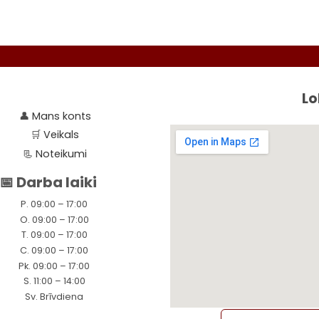
en
chosen
chosen
on
on
the
the
uct
product
produc
e
page
page
Lo
👤
Mans konts
🛒
Veikals
📃
Noteikumi
📅 Darba laiki
P. 09:00 – 17:00
O. 09:00 – 17:00
T. 09:00 – 17:00
C. 09:00 – 17:00
Pk. 09:00 – 17:00
S. 11:00 – 14:00
Sv. Brīvdiena