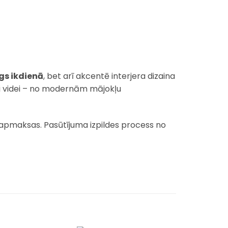
gs ikdienā
, bet arī akcentē interjera dizaina
rai videi – no modernām mājokļu
 apmaksas. Pasūtījuma izpildes process no