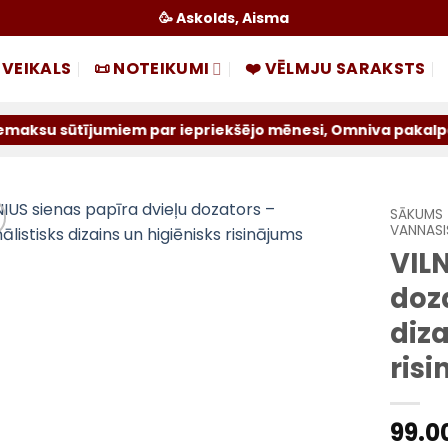
🥳 Askolds, Aisma
 VEIKALS
📜 NOTEIKUMI
❤️ VĒLMJU SARAKSTS
miem par iepriekšējo mēnesi, Omniva pakalpojums tiek atsl
SĀKUMS
VANNASI
VILN
doz
diza
ris
99.0