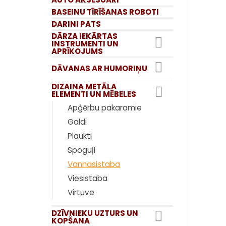
BASEINU TĪRĪŠANAS ROBOTI
DARINI PATS
DĀRZA IEKĀRTAS
INSTRUMENTI UN
APRĪKOJUMS
DĀVANAS AR HUMORIŅU
DIZAINA METĀLA
ELEMENTI UN MĒBELES
Apģērbu pakaramie
Galdi
Plaukti
Spoguļi
Vannasistaba
Viesistaba
Virtuve
DZĪVNIEKU UZTURS UN
KOPŠANA