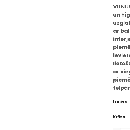
VILNIU
un hig
uzglab
ar ba
interj
piemēr
ieviet
lietoš
ar vie
piemē
telpā
Izmērs
Krāsa