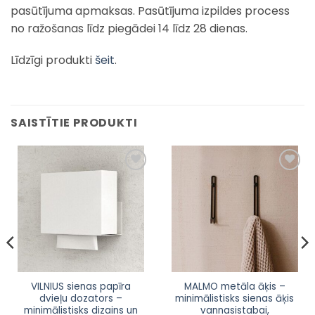
pasūtījuma apmaksas. Pasūtījuma izpildes process
no ražošanas līdz piegādei 14 līdz 28 dienas.
Līdzīgi produkti
šeit
.
SAISTĪTIE PRODUKTI
Pievienot
Pievienot
sarakstam
sarakstam
This
This
VILNIUS sienas papīra
MALMO metāla āķis –
dvieļu dozators –
minimālistisks sienas āķis
product
product
minimālistisks dizains un
vannasistabai,