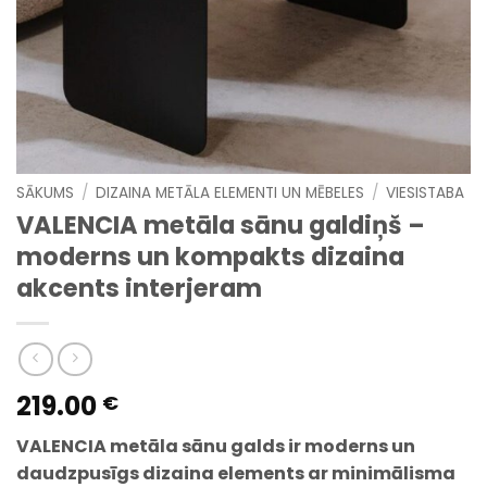
SĀKUMS
/
DIZAINA METĀLA ELEMENTI UN MĒBELES
/
VIESISTABA
VALENCIA metāla sānu galdiņš –
moderns un kompakts dizaina
akcents interjeram
219.00
€
VALENCIA metāla sānu galds ir moderns un
daudzpusīgs dizaina elements ar minimālisma