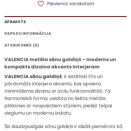
Pievienot sarakstam
APRAKSTS
PAPILDU INFORMĀCIJA
ATSAUKSMES (0)
VALENCIA metāla sānu galdiņš – moderns un
kompakts dizaina akcents interjeram
VALENCIA sānu galdiņš
ir estētiski tīrs un
pārdomāts interjera akcents, kas apvieno
minimālisma dizainu ar izcilu funkcionalitāti. Tā
harmoniskā forma, veidota no liekta metāla
plāksnes ar noapaļotiem stūriem, piešķir telpai
vieglumu un modernu izskatu.
Šis daudzpusīgais sānu galdiņš ir ideāli piemērots kā