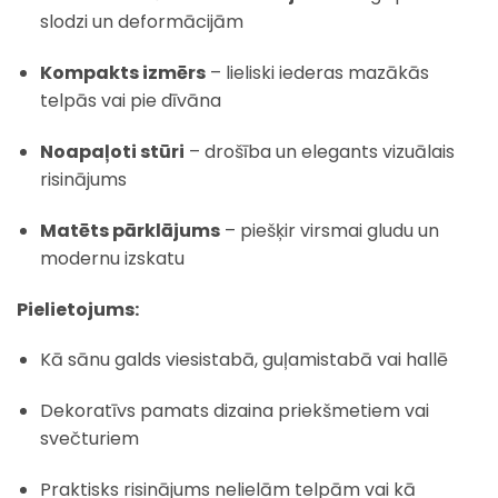
slodzi un deformācijām
Kompakts izmērs
– lieliski iederas mazākās
telpās vai pie dīvāna
Noapaļoti stūri
– drošība un elegants vizuālais
risinājums
Matēts pārklājums
– piešķir virsmai gludu un
modernu izskatu
Pielietojums:
Kā sānu galds viesistabā, guļamistabā vai hallē
Dekoratīvs pamats dizaina priekšmetiem vai
svečturiem
Praktisks risinājums nelielām telpām vai kā