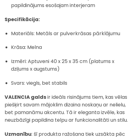
papildinājums esošajam interjeram
Specifikācija:
Materiāls: Metāls ar pulverkrāsas pārklājumu
Krāsa: Melna
Izmēri: Aptuveni 40 x 25 x 35 cm (platums x
dziļums x augstums)
Svars: viegls, bet stabils
VALENCIA galds
ir ideāls risinājums tiem, kas vēlas
piešķirt savam mājoklim dizaina noskaņu ar nelielu,
bet pamanāmu akcentu. Tā ir eleganta izvēle, kas
neuzbāzīgi papildina telpu ar funkcionalitāti un stilu.
Uzmanību
: šī produkta ražošana tiek uzsākta pēc