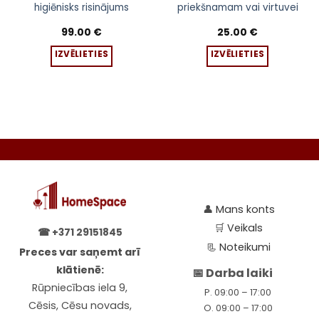
has
has
higiēnisks risinājums
priekšnamam vai virtuvei
multiple
multiple
variants.
variants.
99.00
€
25.00
€
:
The
The
 €
IZVĒLIETIES
IZVĒLIETIES
ugh
options
options
0 €
may
may
be
be
chosen
chosen
on
on
the
the
product
product
page
page
👤
Mans konts
🛒
Veikals
☎
+371 29151845
📃
Noteikumi
Preces var saņemt arī
klātienē:
📅 Darba laiki
Rūpniecības iela 9,
P. 09:00 – 17:00
Cēsis, Cēsu novads,
O. 09:00 – 17:00