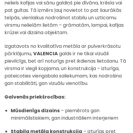
neliels kafijas vai sānu galdiņš pie dīvāna, krēsla vai
pat gultas. Tā izmērs ļauj novietot to pat šaurākās
telpās, vienlaikus nodrošinot stabilu un uzticamu
virsmu nelielām lietām – grāmatām, lampai, kafijas
krūzei vai dizaina objektam.
Izgatavots no kvalitatīva metāla ar pulverkrāsotu
pārklājumu,
VALENCIA
galds ir ne tikai vizuāli
pievilcīgs, bet arī noturīgs pret ikdienas lietošanu. Tā
virsma ir viegli kopjama, un konstrukcija – izturīga,
pateicoties viengabala saliekumam, kas nodrošina
gan stabilitāti, gan vizuālu vienotību.
Galvenās priekšrocības:
Mūsdienīgs dizains
– piemērots gan
minimālistiskiem, gan industriāliem interjeriem
Stabila metāla konstrukcija
– izturīgs pret