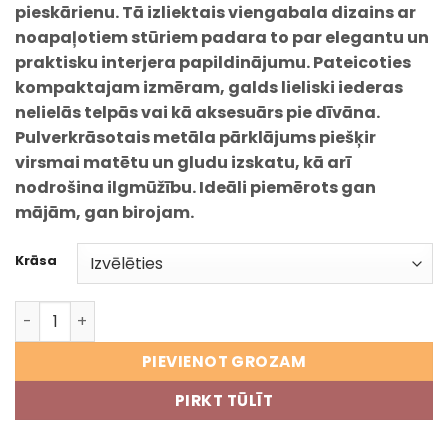
pieskārienu. Tā izliektais viengabala dizains ar
noapaļotiem stūriem padara to par elegantu un
praktisku interjera papildinājumu. Pateicoties
kompaktajam izmēram, galds lieliski iederas
nelielās telpās vai kā aksesuārs pie dīvāna.
Pulverkrāsotais metāla pārklājums piešķir
virsmai matētu un gludu izskatu, kā arī
nodrošina ilgmūžību. Ideāli piemērots gan
mājām, gan birojam.
Krāsa
VALENCIA metāla sānu galdiņš – moderns un kompakts 
PIEVIENOT GROZAM
PIRKT TŪLĪT