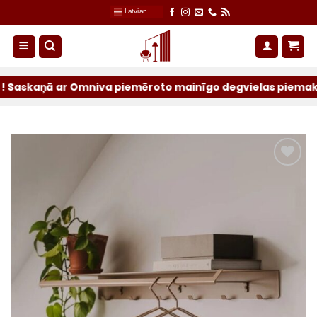
Skip
Latvian
to
content
aņā ar Omniva piemēroto mainīgo degvielas piemaksu sūtīju
Pievienot
sarakstam