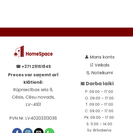
may
may
be
be
chosen
chosen
on
on
the
the
product
product
page
page
👤
Mans konts
🛒
Veikals
☎
+371 29151845
📃
Noteikumi
Preces var saņemt arī
klātienē:
📅 Darba laiki
Rūpniecības iela 9,
P. 09:00 – 17:00
Cēsis, Cēsu novads,
O. 09:00 – 17:00
LV-4101
T. 09:00 – 17:00
C. 09:00 – 17:00
Pk. 09:00 – 17:00
PVN Nr. LV40203313036
S. 11:00 – 14:00
Sv. Brīvdiena