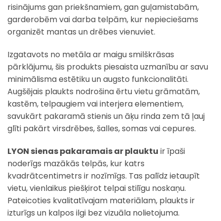
risinājums gan priekšnamiem, gan guļamistabām,
garderobēm vai darba telpām, kur nepieciešams
organizēt mantas un drēbes vienuviet.
Izgatavots no metāla ar maigu smilškrāsas
pārklājumu, šis produkts piesaista uzmanību ar savu
minimālisma estētiku un augsto funkcionalitāti.
Augšējais plaukts nodrošina ērtu vietu grāmatām,
kastēm, telpaugiem vai interjera elementiem,
savukārt pakaramā stienis un āķu rinda zem tā ļauj
glīti pakārt virsdrēbes, šalles, somas vai cepures.
LYON sienas pakaramais ar plauktu
ir īpaši
noderīgs mazākās telpās, kur katrs
kvadrātcentimetrs ir nozīmīgs. Tas palīdz ietaupīt
vietu, vienlaikus piešķirot telpai stilīgu noskaņu.
Pateicoties kvalitatīvajam materiālam, plaukts ir
izturīgs un kalpos ilgi bez vizuāla nolietojuma.