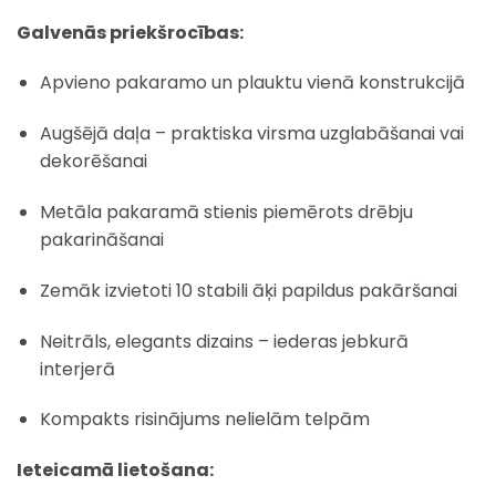
Galvenās priekšrocības:
Apvieno pakaramo un plauktu vienā konstrukcijā
Augšējā daļa – praktiska virsma uzglabāšanai vai
dekorēšanai
Metāla pakaramā stienis piemērots drēbju
pakarināšanai
Zemāk izvietoti 10 stabili āķi papildus pakāršanai
Neitrāls, elegants dizains – iederas jebkurā
interjerā
Kompakts risinājums nelielām telpām
Ieteicamā lietošana: