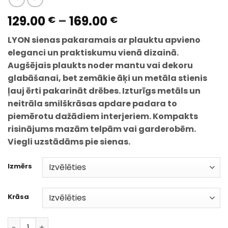
Price
129.00
–
169.00
€
€
range:
LYON sienas pakaramais ar plauktu apvieno
129.00 €
eleganci un praktiskumu vienā dizainā.
through
Augšējais plaukts noder mantu vai dekoru
169.00 €
glabāšanai, bet zemākie āķi un metāla stienis
ļauj ērti pakarināt drēbes. Izturīgs metāls un
neitrāla smilškrāsas apdare padara to
piemērotu dažādiem interjeriem. Kompakts
risinājums mazām telpām vai garderobēm.
Viegli uzstādāms pie sienas.
Izmērs
Krāsa
LYON sienas pakaramais ar plauktu – elegants drēbju 