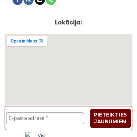
Lokācija:
Velosipēdi, Sadzīves t