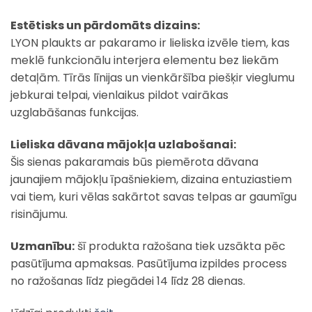
Estētisks un pārdomāts dizains:
LYON plaukts ar pakaramo ir lieliska izvēle tiem, kas
meklē funkcionālu interjera elementu bez liekām
detaļām. Tīrās līnijas un vienkāršība piešķir vieglumu
jebkurai telpai, vienlaikus pildot vairākas
uzglabāšanas funkcijas.
Lieliska dāvana mājokļa uzlabošanai:
Šis sienas pakaramais būs piemērota dāvana
jaunajiem mājokļu īpašniekiem, dizaina entuziastiem
vai tiem, kuri vēlas sakārtot savas telpas ar gaumīgu
risinājumu.
Uzmanību:
šī produkta ražošana tiek uzsākta pēc
pasūtījuma apmaksas. Pasūtījuma izpildes process
no ražošanas līdz piegādei 14 līdz 28 dienas.