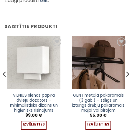
Līdzīgi produkti
šeit
.
SAISTĪTIE PRODUKTI
Pievienot
Pievienot
sarakstam
sarakstam
This
This
VILNIUS sienas papīra
GENT metāla pakaramais
dvieļu dozators –
(3 gab.) – stilīgs un
product
product
minimālistisks dizains un
izturīgs drēbju pakaramais
has
has
higiēnisks risinājums
mājai vai birojam
multiple
multiple
99.00
€
55.00
€
:
variants.
variants.
 €
IZVĒLIETIES
IZVĒLIETIES
The
The
gh
 €
options
options