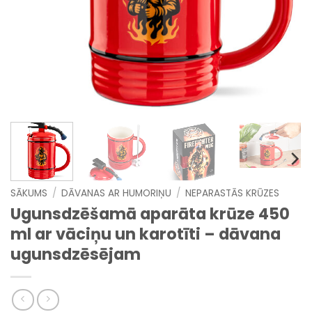
SĀKUMS
/
DĀVANAS AR HUMORIŅU
/
NEPARASTĀS KRŪZES
Ugunsdzēšamā aparāta krūze 450
ml ar vāciņu un karotīti – dāvana
ugunsdzēsējam