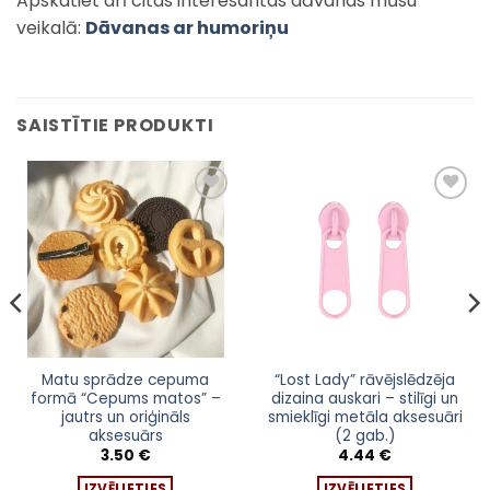
Apskatiet arī citas interesantas dāvanas mūsu
veikalā:
Dāvanas ar humoriņu
SAISTĪTIE PRODUKTI
Pievienot
Pievienot
sarakstam
sarakstam
This
This
Matu sprādze cepuma
“Lost Lady” rāvējslēdzēja
formā “Cepums matos” –
dizaina auskari – stilīgi un
product
product
jautrs un oriģināls
smieklīgi metāla aksesuāri
has
has
aksesuārs
(2 gab.)
multiple
multiple
3.50
€
4.44
€
variants.
variants.
IZVĒLIETIES
IZVĒLIETIES