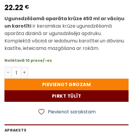
22.22
€
Ugunsdzēšamā aparāta krūze 450 ml ar vāciņu
un karotīti
ir keramikas krūze ugunsdzēšamā
aparāta dizainā ar ugunsdzēsēja apdruku.
Komplektā vāciņš ar iedobumu karotītei un dāvanu
kastīte, ieteicama mazgāšana ar rokām.
Noliktavā 10 prece/-es
Ugunsdzēšamā aparāta krūze 450 ml ar vāciņu un karo
PIEVIENOT GROZAM
PIRKT TŪLĪT
Pievienot sarakstam
APRAKSTS