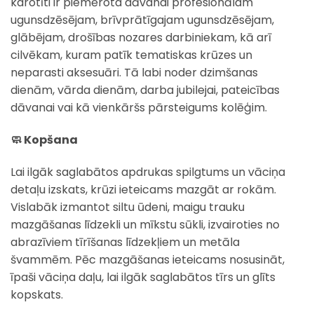
karotīti ir piemērota dāvanai profesionālam
ugunsdzēsējam, brīvprātīgajam ugunsdzēsējam,
glābējam, drošības nozares darbiniekam, kā arī
cilvēkam, kuram patīk tematiskas krūzes un
neparasti aksesuāri. Tā labi noder dzimšanas
dienām, vārda dienām, darba jubilejai, pateicības
dāvanai vai kā vienkāršs pārsteigums kolēģim.
🧼 Kopšana
Lai ilgāk saglabātos apdrukas spilgtums un vāciņa
detaļu izskats, krūzi ieteicams mazgāt ar rokām.
Vislabāk izmantot siltu ūdeni, maigu trauku
mazgāšanas līdzekli un mīkstu sūkli, izvairoties no
abrazīviem tīrīšanas līdzekļiem un metāla
švammēm. Pēc mazgāšanas ieteicams nosusināt,
īpaši vāciņa daļu, lai ilgāk saglabātos tīrs un glīts
kopskats.