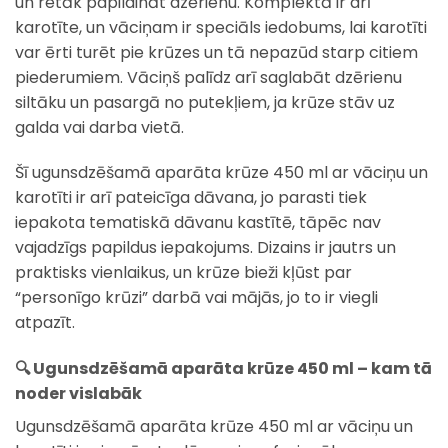
un retāk papildināt dzērienu. Komplektā ir arī
karotīte, un vāciņam ir speciāls iedobums, lai karotīti
var ērti turēt pie krūzes un tā nepazūd starp citiem
piederumiem. Vāciņš palīdz arī saglabāt dzērienu
siltāku un pasargā no putekļiem, ja krūze stāv uz
galda vai darba vietā.
Šī ugunsdzēšamā aparāta krūze 450 ml ar vāciņu un
karotīti ir arī pateicīga dāvana, jo parasti tiek
iepakota tematiskā dāvanu kastītē, tāpēc nav
vajadzīgs papildus iepakojums. Dizains ir jautrs un
praktisks vienlaikus, un krūze bieži kļūst par
“personīgo krūzi” darbā vai mājās, jo to ir viegli
atpazīt.
🔍 Ugunsdzēšamā aparāta krūze 450 ml – kam tā
noder vislabāk
Ugunsdzēšamā aparāta krūze 450 ml ar vāciņu un