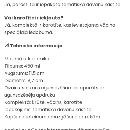
Jā, parasti tā ir iepakota tematiskā dāvanu kastītē.
Vai karotīte ir iekļauta?
Jā, komplektā ir karotīte, kas ievietojama vāciņa
speciālajā iedobumā.
📐 Tehniskā informācija
Materiāls: keramika
Tilpums: 450 ml
Augstums: 11,5 cm
Diametrs: 8,7 cm
Dizains: sarkans ugunsdzēšamais aparāts ar
ugunsdzēsēja apdruku
Komplektā: krūze, vāciņš, karotīte
Iepakojums: tematiskā dāvanu kastīte
Kopšana: ieteicama mazgāšana ar rokām