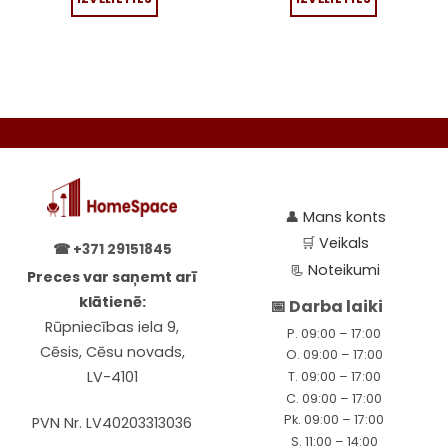
The
The
options
options
may
may
be
be
chosen
chosen
on
on
the
the
product
product
page
page
👤
Mans konts
🛒
Veikals
☎
+371 29151845
📃
Noteikumi
Preces var saņemt arī
klātienē:
📅 Darba laiki
Rūpniecības iela 9,
P. 09:00 – 17:00
Cēsis, Cēsu novads,
O. 09:00 – 17:00
LV-4101
T. 09:00 – 17:00
C. 09:00 – 17:00
Pk. 09:00 – 17:00
PVN Nr. LV40203313036
S. 11:00 – 14:00