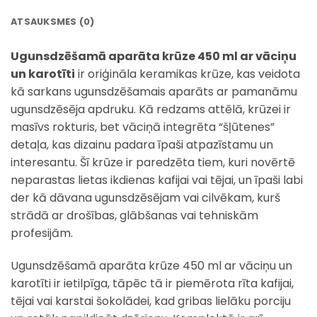
ATSAUKSMES (0)
Ugunsdzēšamā aparāta krūze 450 ml ar vāciņu
un karotīti
ir oriģināla keramikas krūze, kas veidota
kā sarkans ugunsdzēšamais aparāts ar pamanāmu
ugunsdzēsēja apdruku. Kā redzams attēlā, krūzei ir
masīvs rokturis, bet vāciņā integrēta “šļūtenes”
detaļa, kas dizainu padara īpaši atpazīstamu un
interesantu. Šī krūze ir paredzēta tiem, kuri novērtē
neparastas lietas ikdienas kafijai vai tējai, un īpaši labi
der kā dāvana ugunsdzēsējam vai cilvēkam, kurš
strādā ar drošības, glābšanas vai tehniskām
profesijām.
Ugunsdzēšamā aparāta krūze 450 ml ar vāciņu un
karotīti ir ietilpīga, tāpēc tā ir piemērota rīta kafijai,
tējai vai karstai šokolādei, kad gribas lielāku porciju