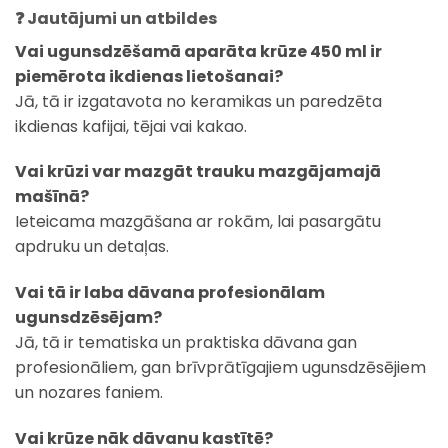
❓ Jautājumi un atbildes
Vai ugunsdzēšamā aparāta krūze 450 ml ir
piemērota ikdienas lietošanai?
Jā, tā ir izgatavota no keramikas un paredzēta
ikdienas kafijai, tējai vai kakao.
Vai krūzi var mazgāt trauku mazgājamajā
mašīnā?
Ieteicama mazgāšana ar rokām, lai pasargātu
apdruku un detaļas.
Vai tā ir laba dāvana profesionālam
ugunsdzēsējam?
Jā, tā ir tematiska un praktiska dāvana gan
profesionāliem, gan brīvprātīgajiem ugunsdzēsējiem
un nozares faniem.
Vai krūze nāk dāvanu kastītē?