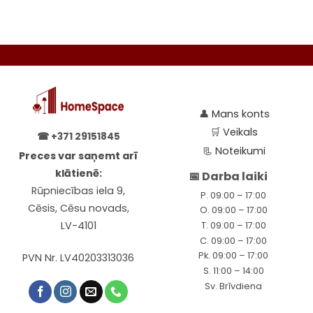
be
be
chosen
chosen
on
on
the
the
product
product
page
page
👤
Mans konts
🛒
Veikals
☎
+371 29151845
📃
Noteikumi
Preces var saņemt arī
klātienē:
📅 Darba laiki
Rūpniecības iela 9,
P. 09:00 – 17:00
Cēsis, Cēsu novads,
O. 09:00 – 17:00
LV-4101
T. 09:00 – 17:00
C. 09:00 – 17:00
Pk. 09:00 – 17:00
PVN Nr. LV40203313036
S. 11:00 – 14:00
Sv. Brīvdiena