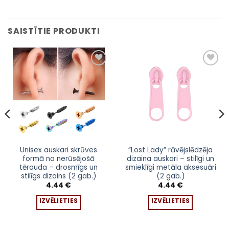
SAISTĪTIE PRODUKTI
Pievienot
Pievienot
sarakstam
sarakstam
This
This
Unisex auskari skrūves
“Lost Lady” rāvējslēdzēja
formā no nerūsējošā
dizaina auskari – stilīgi un
product
product
tērauda – drosmīgs un
smieklīgi metāla aksesuāri
has
has
stilīgs dizains (2 gab.)
(2 gab.)
multiple
multiple
4.44
€
4.44
€
variants.
variants.
IZVĒLIETIES
IZVĒLIETIES
The
The
options
options
may
may