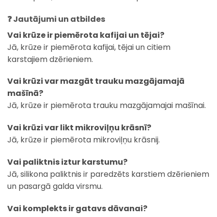
❓ Jautājumi un atbildes
Vai krūze ir piemērota kafijai un tējai?
Jā, krūze ir piemērota kafijai, tējai un citiem
karstajiem dzērieniem.
Vai krūzi var mazgāt trauku mazgājamajā
mašīnā?
Jā, krūze ir piemērota trauku mazgājamajai mašīnai.
Vai krūzi var likt mikroviļņu krāsnī?
Jā, krūze ir piemērota mikroviļņu krāsnij.
Vai paliktnis iztur karstumu?
Jā, silikona paliktnis ir paredzēts karstiem dzērieniem
un pasargā galda virsmu.
Vai komplekts ir gatavs dāvanai?