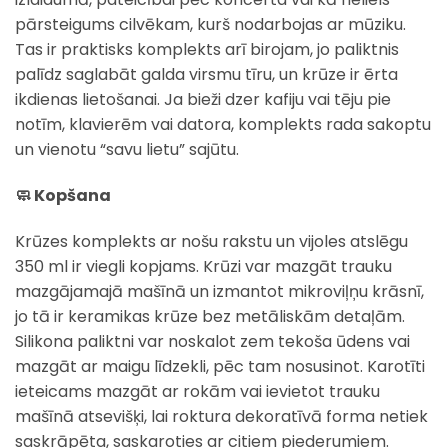
pārsteigums cilvēkam, kurš nodarbojas ar mūziku.
Tas ir praktisks komplekts arī birojam, jo paliktnis
palīdz saglabāt galda virsmu tīru, un krūze ir ērta
ikdienas lietošanai. Ja bieži dzer kafiju vai tēju pie
notīm, klavierēm vai datora, komplekts rada sakoptu
un vienotu “savu lietu” sajūtu.
🧼 Kopšana
Krūzes komplekts ar nošu rakstu un vijoles atslēgu
350 ml ir viegli kopjams. Krūzi var mazgāt trauku
mazgājamajā mašīnā un izmantot mikroviļņu krāsnī,
jo tā ir keramikas krūze bez metāliskām detaļām.
Silikona paliktni var noskalot zem tekoša ūdens vai
mazgāt ar maigu līdzekli, pēc tam nosusinot. Karotīti
ieteicams mazgāt ar rokām vai ievietot trauku
mašīnā atsevišķi, lai roktura dekoratīvā forma netiek
saskrāpēta, saskaroties ar citiem piederumiem.