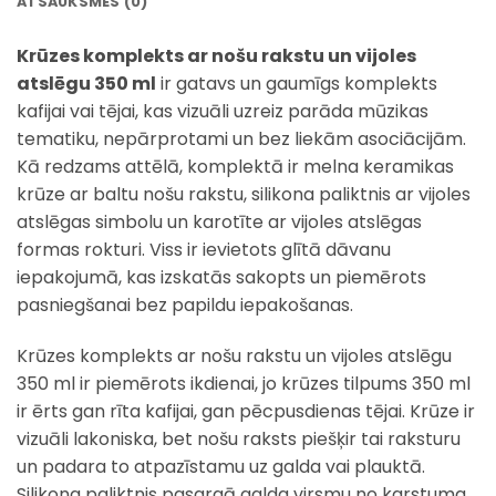
ATSAUKSMES (0)
Krūzes komplekts ar nošu rakstu un vijoles
atslēgu 350 ml
ir gatavs un gaumīgs komplekts
kafijai vai tējai, kas vizuāli uzreiz parāda mūzikas
tematiku, nepārprotami un bez liekām asociācijām.
Kā redzams attēlā, komplektā ir melna keramikas
krūze ar baltu nošu rakstu, silikona paliktnis ar vijoles
atslēgas simbolu un karotīte ar vijoles atslēgas
formas rokturi. Viss ir ievietots glītā dāvanu
iepakojumā, kas izskatās sakopts un piemērots
pasniegšanai bez papildu iepakošanas.
Krūzes komplekts ar nošu rakstu un vijoles atslēgu
350 ml ir piemērots ikdienai, jo krūzes tilpums 350 ml
ir ērts gan rīta kafijai, gan pēcpusdienas tējai. Krūze ir
vizuāli lakoniska, bet nošu raksts piešķir tai raksturu
un padara to atpazīstamu uz galda vai plauktā.
Silikona paliktnis pasargā galda virsmu no karstuma