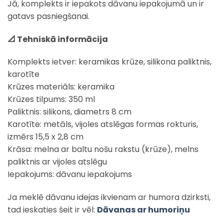
Jā, komplekts ir iepakots dāvanu iepakojumā un ir
gatavs pasniegšanai.
📐 Tehniskā informācija
Komplekts ietver: keramikas krūze, silikona paliktnis,
karotīte
Krūzes materiāls: keramika
Krūzes tilpums: 350 ml
Paliktnis: silikons, diametrs 8 cm
Karotīte: metāls, vijoles atslēgas formas rokturis,
izmērs 15,5 x 2,8 cm
Krāsa: melna ar baltu nošu rakstu (krūze), melns
paliktnis ar vijoles atslēgu
Iepakojums: dāvanu iepakojums
Ja meklē dāvanu idejas ikvienam ar humora dzirksti,
tad ieskaties šeit ir vēl:
Dāvanas ar humoriņu