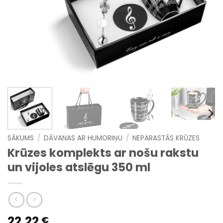
SĀKUMS
/
DĀVANAS AR HUMORIŅU
/
NEPARASTĀS KRŪZES
Krūzes komplekts ar nošu rakstu
un vijoles atslēgu 350 ml
22.22
€