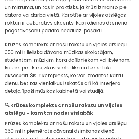
un mitruma, un tas ir praktisks, ja krūzi izmanto pie
datora vai darba vietā. Karotīte ar vijoles atslēgas
rokturi ir dekoratīvs akcents, kas ikdienas dzēriena
pagatavošanu padara nedaudz īpašāku.
Krūzes komplekts ar nošu rakstu un vijoles atslēgu
350 ml ir lieliska dāvana mūzikas skolotājam,
studentam, mūziķim, kora dalībniekam vai ikvienam,
kuram patīk mūzikas simbolika un tematiski
aksesuāri. Šis ir komplekts, ko var izmantot katru
dienu, bet tas vienlaikus izskatās arī kā interjera
detaļa, īpaši mūzikas kabinetā vai studijā.
🔍 Krūzes komplekts ar nošu rakstu un vijoles
atslēgu – kam tas noder vislabāk
Krūzes komplekts ar nošu rakstu un vijoles atslēgu
350 ml ir piemērots dāvanai dzimšanas dienā,
izlaidumā, pateicībai pēc koncerta vai kā neliels