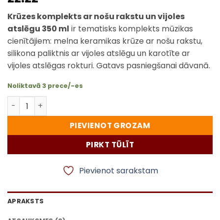
Krūzes komplekts ar nošu rakstu un vijoles
atslēgu 350 ml
ir tematisks komplekts mūzikas
cienītājiem: melna keramikas krūze ar nošu rakstu,
silikona paliktnis ar vijoles atslēgu un karotīte ar
vijoles atslēgas rokturi. Gatavs pasniegšanai dāvanā.
Noliktavā 3 prece/-es
Krūzes komplekts ar nošu rakstu un vijoles atslēgu 350
PIEVIENOT GROZAM
PIRKT TŪLĪT
Pievienot sarakstam
APRAKSTS