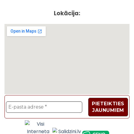
Lokācija:
Velosipēdi, Sadzīves t