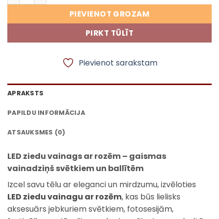
PIEVIENOT GROZAM
PIRKT TŪLĪT
Pievienot sarakstam
APRAKSTS
PAPILDU INFORMĀCIJA
ATSAUKSMES (0)
LED ziedu vainags ar rozēm – gaismas
vainadziņš svētkiem un ballītēm
Izcel savu tēlu ar eleganci un mirdzumu, izvēloties
LED ziedu vainagu ar rozēm
, kas būs lielisks
aksesuārs jebkuriem svētkiem, fotosesijām,