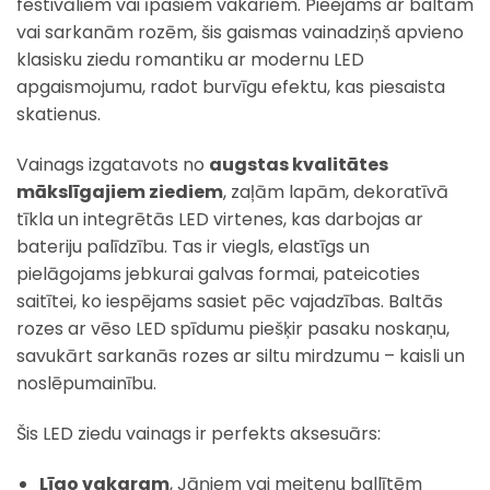
festivāliem vai īpašiem vakariem. Pieejams ar baltām
vai sarkanām rozēm, šis gaismas vainadziņš apvieno
klasisku ziedu romantiku ar modernu LED
apgaismojumu, radot burvīgu efektu, kas piesaista
skatienus.
Vainags izgatavots no
augstas kvalitātes
mākslīgajiem ziediem
, zaļām lapām, dekoratīvā
tīkla un integrētās LED virtenes, kas darbojas ar
bateriju palīdzību. Tas ir viegls, elastīgs un
pielāgojams jebkurai galvas formai, pateicoties
saitītei, ko iespējams sasiet pēc vajadzības. Baltās
rozes ar vēso LED spīdumu piešķir pasaku noskaņu,
savukārt sarkanās rozes ar siltu mirdzumu – kaisli un
noslēpumainību.
Šis LED ziedu vainags ir perfekts aksesuārs:
Līgo vakaram
, Jāņiem vai meiteņu ballītēm