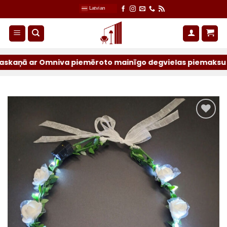
Skip
Latvian
to
content
ā ar Omniva piemēroto mainīgo degvielas piemaksu sūtījumi
Pievienot
sarakstam