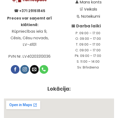
👤
Mans konts
🛒
Veikals
☎
+371 29151845
📃
Noteikumi
Preces var saņemt arī
klātienē:
📅 Darba laiki
Rūpniecības iela 9,
P. 09:00 – 17:00
Cēsis, Cēsu novads,
O. 09:00 – 17:00
LV-4101
T. 09:00 – 17:00
C. 09:00 – 17:00
Pk. 09:00 – 17:00
PVN Nr. LV40203313036
S. 11:00 – 14:00
Sv. Brīvdiena
Lokācija: