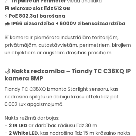
📏
Tripwire un Perimeter
viedā analītika
💾
MicroSD slot līdz 512 GB
⚡
PoE 802.3af barošana
🌧
IP66 aizsardzība + 6000V zibensaizsardzība
Šī kamera ir piemērota industriālām teritorijām,
privātmājām, autostāvvietām, perimetriem, birojiem
un objektiem ar augstām drošības prasībām.
🌙 Nakts redzamība – Tiandy TC C38XQ IP
kamera 8MP
Tiandy TC C38XQ izmanto Starlight sensoru, kas
nodrošina spilgtu un dabīgu krāsu attēlu līdz pat
0.002 Lux apgaismojumā.
Nakts režīmā darbojas:
–
2 IR LED
ar darbības rādiusu līdz 30 m
–
2 White LED
, kas nodrošina līdz 15 m krāsaino nakts