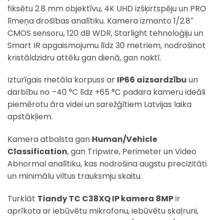
fiksētu 2.8 mm objektīvu, 4K UHD izšķirtspēju un PRO
līmeņa drošības analītiku. Kamera izmanto 1/2.8″
CMOS sensoru, 120 dB WDR, Starlight tehnoloģiju un
Smart IR apgaismojumu līdz 30 metriem, nodrošinot
kristāldzidru attēlu gan dienā, gan naktī.
Izturīgais metāla korpuss ar
IP66 aizsardzību
un
darbību no –40 °C līdz +65 °C padara kameru ideāli
piemērotu āra videi un sarežģītiem Latvijas laika
apstākļiem.
Kamera atbalsta gan
Human/Vehicle
Classification
, gan Tripwire, Perimeter un Video
Abnormal analītiku, kas nodrošina augstu precizitāti
un minimālu viltus trauksmju skaitu.
Turklāt
Tiandy TC C38XQ IP kamera 8MP
ir
aprīkota ar iebūvētu mikrofonu, iebūvētu skaļruni,