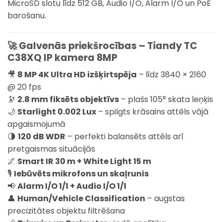
MicroSD slotu līdz 512 GB, Audio I/O, Alarm I/O un PoE
barošanu.
🚀 Galvenās priekšrocības – Tiandy TC
C38XQ IP kamera 8MP
🎥
8 MP 4K Ultra HD izšķirtspēja
– līdz 3840 × 2160
@ 20 fps
🔭
2.8 mm fiksēts objektīvs
– plašs 105° skata leņķis
🌙
Starlight 0.002 Lux
– spilgts krāsains attēls vājā
apgaismojumā
🌗
120 dB WDR
– perfekti balansēts attēls arī
pretgaismas situācijās
🌌
Smart IR 30 m + White Light 15 m
🎙
Iebūvēts mikrofons un skaļrunis
📢
Alarm I/O 1/1 + Audio I/O 1/1
👤
Human/Vehicle Classification
– augstas
precizitātes objektu filtrēšana