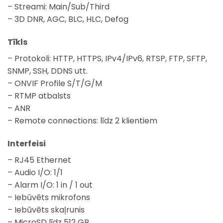
– Streami: Main/Sub/Third
– 3D DNR, AGC, BLC, HLC, Defog
Tīkls
– Protokoli: HTTP, HTTPS, IPv4/IPv6, RTSP, FTP, SFTP,
SNMP, SSH, DDNS utt.
– ONVIF Profile S/T/G/M
– RTMP atbalsts
– ANR
– Remote connections: līdz 2 klientiem
Interfeisi
– RJ45 Ethernet
– Audio I/O: 1/1
– Alarm I/O: 1 in / 1 out
– Iebūvēts mikrofons
– Iebūvēts skaļrunis
– MicroSD līdz 512 GB