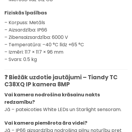
Fiziskās īpašības
– Korpuss: Metāls
– Aizsardzība: IP66
– Zibensaizsardzība: 6000 V
– Temperatūra: –40 °C līdz +65 °C
– Izmēri: 117 × 117 × 96 mm
– Svars: 0.5 kg
❓ Biežāk uzdotie jautājumi – Tiandy TC
C38XQ IP kamera 8MP
Vai kamera nodrošina krāsainu nakts
redzamību?
Jā – pateicoties White LEDs un Starlight sensoram.
Vai kamera piemērota āra videi?
Jā – IP66 aizsardzība nodrošina pilnu noturību pret