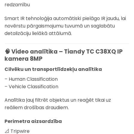
redzamību
Smart IR tehnoloģija automātiski pielāgo IR jaudu, lai
novērstu pārgaismojumu tuvumā un saglabātu
detalizāciju lielākā attālumā.
🧠 Video analītika – Tiandy TC C38XQ IP
kamera 8MP
Cilvēku un transportlīdzekļu analītika
– Human Classification
– Vehicle Classification
Analītika ļauj filtrēt objektus un reaģēt tikai uz
reāliem drošības draudiem.
Perimetra aizsardzība
📐 Tripwire