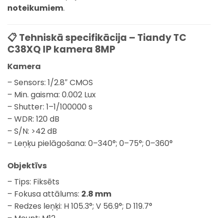
noteikumiem
.
📋 Tehniskā specifikācija – Tiandy TC
C38XQ IP kamera 8MP
Kamera
– Sensors: 1/2.8″ CMOS
– Min. gaisma: 0.002 Lux
– Shutter: 1–1/100000 s
– WDR: 120 dB
– S/N: >42 dB
– Leņķu pielāgošana: 0–340°; 0–75°; 0–360°
Objektīvs
– Tips: Fiksēts
– Fokusa attālums:
2.8 mm
– Redzes leņķi: H 105.3°; V 56.9°; D 119.7°