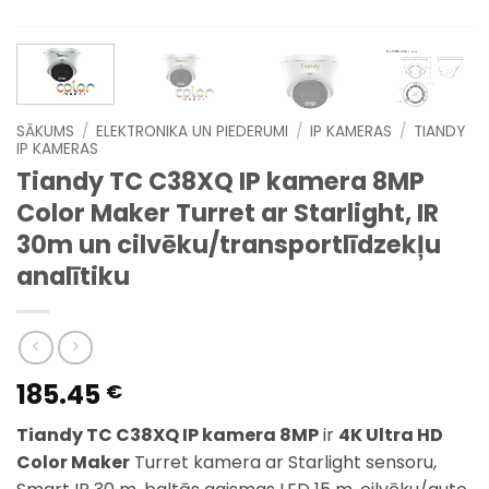
SĀKUMS
/
ELEKTRONIKA UN PIEDERUMI
/
IP KAMERAS
/
TIANDY
IP KAMERAS
Tiandy TC C38XQ IP kamera 8MP
Color Maker Turret ar Starlight, IR
30m un cilvēku/transportlīdzekļu
analītiku
185.45
€
Tiandy TC C38XQ IP kamera 8MP
ir
4K Ultra HD
Color Maker
Turret kamera ar Starlight sensoru,