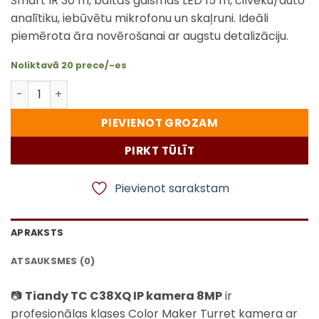
Smart IR 30 m, baltās gaismas LED 15 m, cilvēku/auto
analītiku, iebūvētu mikrofonu un skaļruni. Ideāli
piemērota āra novērošanai ar augstu detalizāciju.
Noliktavā 20 prece/-es
Tiandy TC C38XQ IP kamera 8MP Color Maker Turret ar St
PIEVIENOT GROZAM
PIRKT TŪLĪT
Pievienot sarakstam
APRAKSTS
ATSAUKSMES (0)
📷
Tiandy TC C38XQ IP kamera 8MP
ir
profesionālas klases Color Maker Turret kamera ar