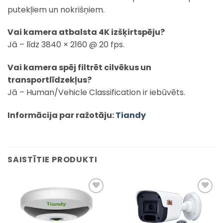
putekļiem un nokrišņiem.
Vai kamera atbalsta 4K izšķirtspēju?
Jā – līdz 3840 × 2160 @ 20 fps.
Vai kamera spēj filtrēt cilvēkus un
transportlīdzekļus?
Jā – Human/Vehicle Classification ir iebūvēts.
Informācija par ražotāju:
Tiandy
SAISTĪTIE PRODUKTI
Pievienot
Pievienot
sarakstam
sarakstam