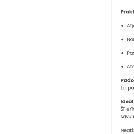
Prakt
Atj
No
Pa
Ats
Pado
Lai p
Ideā
Šī ier
savu
Neatk