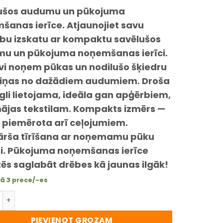
ušos audumu un pūkojuma
šanas ierīce.
Atjaunojiet savu
bu izskatu ar kompaktu savēlušos
u un pūkojuma noņemšanas ierīci.
īvi noņem pūkas un nodilušo šķiedru
ņas no dažādiem audumiem. Droša
gli lietojama, ideāla gan apģērbiem,
ājas tekstilam. Kompakts izmērs —
ki piemērota arī ceļojumiem.
ārša tīrīšana ar noņemamu pūku
ni. Pūkojuma noņemšanas ierīce
ēs saglabāt drēbes kā jaunas ilgāk!
vā 3 prece/-es
tā savēlušos audumu un pūkojuma noņemšanas ierīce — 
PIEVIENOT GROZAM