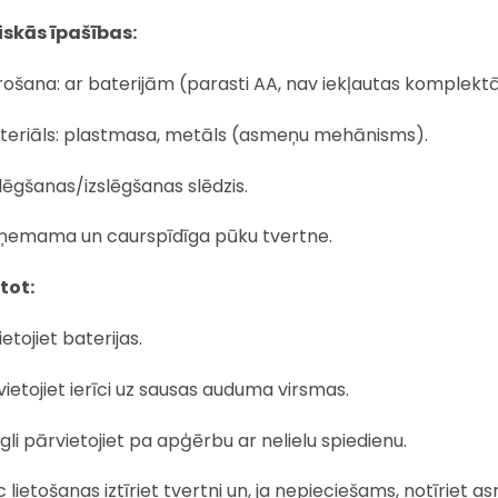
skās īpašības:
ošana: ar baterijām (parasti AA, nav iekļautas komplektā
teriāls: plastmasa, metāls (asmeņu mehānisms).
lēgšanas/izslēgšanas slēdzis.
ņemama un caurspīdīga pūku tvertne.
etot:
ietojiet baterijas.
ietojiet ierīci uz sausas auduma virsmas.
gli pārvietojiet pa apģērbu ar nelielu spiedienu.
 lietošanas iztīriet tvertni un, ja nepieciešams, notīriet a