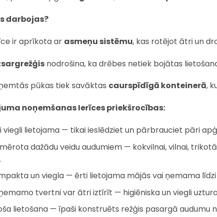
as darbojas?
īce ir aprīkota ar
asmeņu sistēmu
, kas rotējot ātri un
zsargrežģis
nodrošina, ka drēbes netiek bojātas lietošana
ņemtās pūkas tiek savāktas
caurspīdīgā konteinerā
, k
juma noņemšanas Ierīces priekšrocības:
i viegli lietojama — tikai ieslēdziet un pārbrauciet pāri ap
mērota dažādu veidu audumiem — kokvilnai, vilnai, trikot
.
mpakta un viegla — ērti lietojama mājās vai ņemama līdzi
emamo tvertni var ātri iztīrīt — higiēniska un viegli uztur
oša lietošana — īpaši konstruēts režģis pasargā audumu 