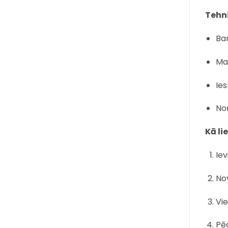
Tehni
Bar
Ma
Ies
No
Kā li
Iev
Nov
Vie
Pēc