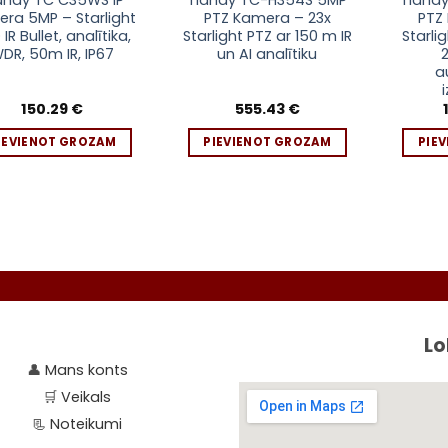
andy TC C35WS IP
Tiandy TC-H354S 5MP
Tiand
ra 5MP – Starlight
PTZ Kamera – 23x
PTZ
IR Bullet, analītika,
Starlight PTZ ar 150 m IR
Starli
DR, 50m IR, IP67
un AI analītiku
a
150.29
€
555.43
€
IEVIENOT GROZAM
PIEVIENOT GROZAM
PIE
Lo
👤
Mans konts
🛒
Veikals
📃
Noteikumi