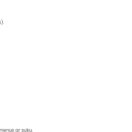
).
smeņus ar suku.