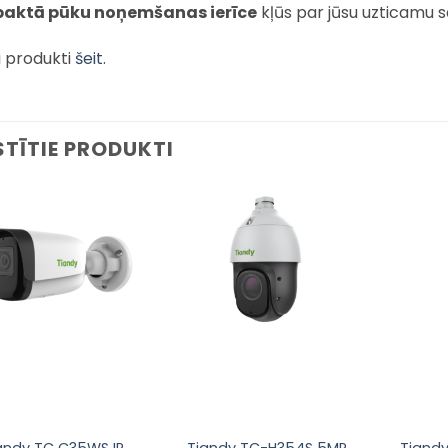
aktā pūku noņemšanas ierīce
kļūs par jūsu uzticamu s
i produkti
šeit
.
STĪTIE PRODUKTI
Pievienot
Pievienot
sarakstam
sarakstam