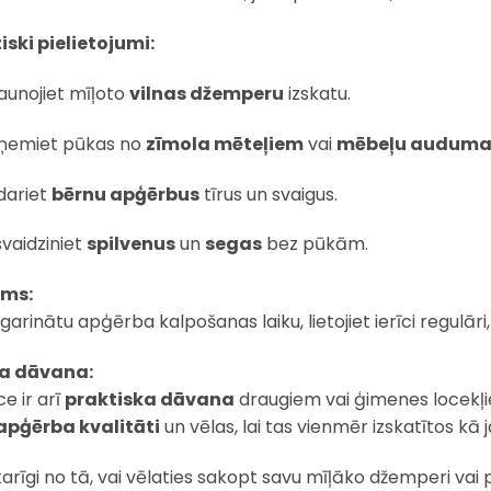
iski pielietojumi:
aunojiet mīļoto
vilnas džemperu
izskatu.
ņemiet pūkas no
zīmola mēteļiem
vai
mēbeļu auduma 
dariet
bērnu apģērbus
tīrus un svaigus.
vaidziniet
spilvenus
un
segas
bez pūkām.
ms:
agarinātu apģērba kalpošanas laiku, lietojiet ierīci regulār
la dāvana:
īce ir arī
praktiska dāvana
draugiem vai ģimenes locekļi
apģērba kvalitāti
un vēlas, lai tas vienmēr izskatītos kā 
arīgi no tā, vai vēlaties sakopt savu mīļāko džemperi vai 