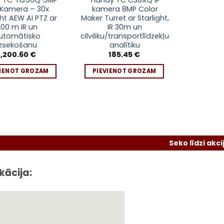
y TC-H356Q 5MP
Tiandy TC C38XQ IP
 Kamera – 30x
kamera 8MP Color
ght AEW AI PTZ ar
Maker Turret ar Starlight,
200 m IR un
IR 30m un
utomātisko
cilvēku/transportlīdzekļu
izsekošanu
analītiku
1,200.60
€
185.45
€
VIENOT GROZAM
PIEVIENOT GROZAM
Seko līdzi akcijām un me
kācija: