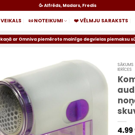
🥳 Alfrēds, Madars, Fredis
 VEIKALS
📜 NOTEIKUMI
❤️ VĒLMJU SARAKSTS
va piemēroto mainīgo degvielas piemaksu sūtījumiem par ie
SĀKUMS
IERĪCES
Kom
Pievienot
sarakstam
aud
noņ
sku
4.99