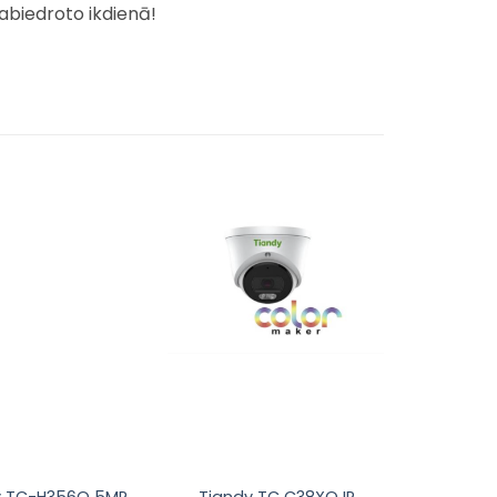
abiedroto ikdienā!
Pievienot
Pievienot
sarakstam
sarakstam