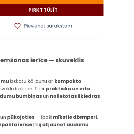
PIRKT TŪLĪT
Pievienot sarakstam
mšanas ierīce — skuveklis
jumu
izskatu kā jaunu ar
kompakto
uvekli drēbēm. Tā ir
praktiska un ērta
udumu bumbiņas
un
nolietotas šķiedras
un
pūkojoties
— īpaši
mīkstie džemperi
,
paktā ierīce
ļauj
atjaunot audumu