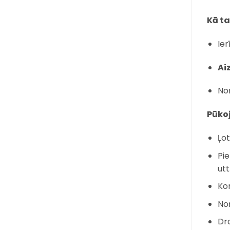
Kā t
Ier
Ai
No
Pūko
Ļot
Pie
utt
Ko
Noņ
Dr