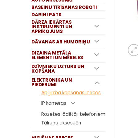
BASEINU TĪRĪŠANAS ROBOTI
DARINI PATS
DĀRZA IEKĀRTAS
INSTRUMENTI UN
APRĪKOJUMS
DĀVANAS AR HUMORIŅU
DIZAINA METĀLA
ELEMENTI UN MĒBELES
DZĪVNIEKU UZTURS UN
KOPŠANA
ELEKTRONIKA UN
PIEDERUMI
Apģērba kopšanas ierīces
IP kameras
Rozetes lādētāji telefoniem
Tālruņu aksesuāri
HIGIĒNAS PRECES