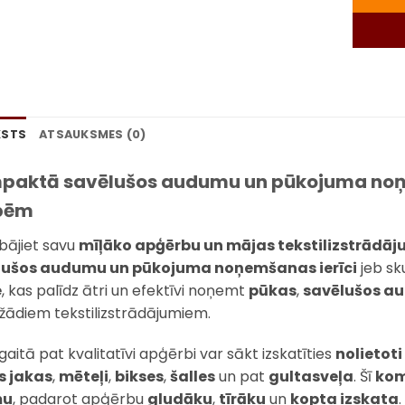
KSTS
ATSAUKSMES (0)
paktā savēlušos audumu un pūkojuma noņe
bēm
bājiet savu
mīļāko apģērbu un mājas tekstilizstrādā
lušos audumu un pūkojuma noņemšanas ierīci
jeb sk
e
, kas palīdz ātri un efektīvi noņemt
pūkas
,
savēlušos a
žādiem tekstilizstrādājumiem.
gaitā pat kvalitatīvi apģērbi var sākt izskatīties
nolietoti
s jakas
,
mēteļi
,
bikses
,
šalles
un pat
gultasveļa
. Šī
kom
mu
, padarot apģērbu
gludāku
,
tīrāku
un
kopta izskata
.