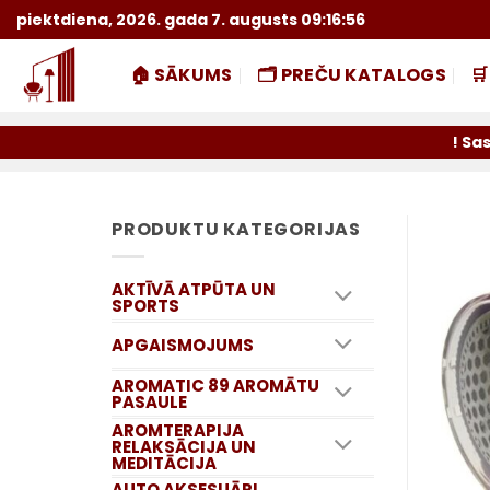
Skip
piektdiena, 2026. gada 7. augusts 09:16:57
to
content
🏠 SĀKUMS
🗂️ PREČU KATALOGS

! Saskaņā ar Omni
PRODUKTU KATEGORIJAS
AKTĪVĀ ATPŪTA UN
SPORTS
APGAISMOJUMS
AROMATIC 89 AROMĀTU
PASAULE
AROMTERAPIJA
RELAKSĀCIJA UN
MEDITĀCIJA
AUTO AKSESUĀRI