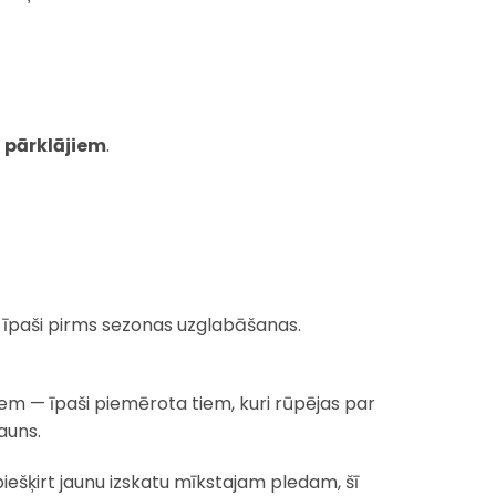
pārklājiem
.
i, īpaši pirms sezonas uzglabāšanas.
em — īpaši piemērota tiem, kuri rūpējas par
jauns.
piešķirt jaunu izskatu mīkstajam pledam, šī