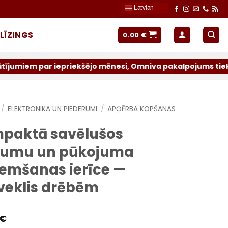
Latvian
LĪZINGS
0.00
€
priekšējo mēnesi, Omniva pakalpojums tiek atslēgts uz nen
/
ELEKTRONIKA UN PIEDERUMI
/
APĢĒRBA KOPŠANAS
paktā savēlušos
umu un pūkojuma
emšanas ierīce —
veklis drēbēm
€