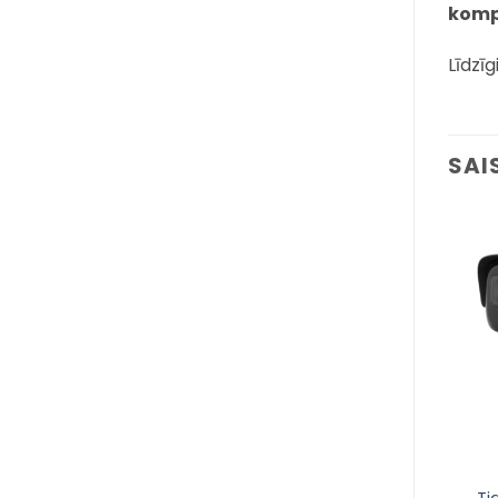
komp
Līdzīg
SAI
Pievienot
Pievienot
sarakstam
sarakstam