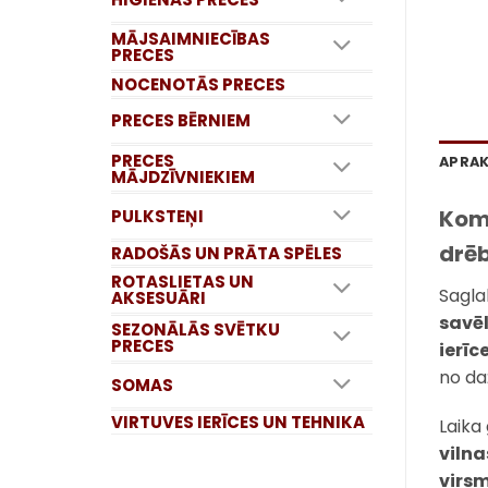
MĀJSAIMNIECĪBAS
PRECES
NOCENOTĀS PRECES
PRECES BĒRNIEM
PRECES
APRA
MĀJDZĪVNIEKIEM
Kom
PULKSTEŅI
drē
RADOŠĀS UN PRĀTA SPĒLES
ROTASLIETAS UN
Sagla
AKSESUĀRI
savē
SEZONĀLĀS SVĒTKU
PRECES
ierīc
no da
SOMAS
VIRTUVES IERĪCES UN TEHNIKA
Laika 
vilna
virs