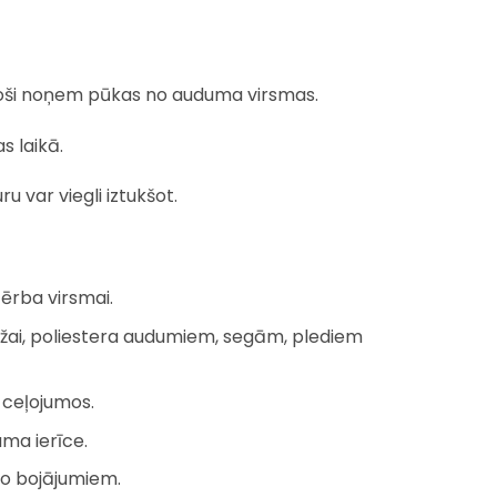
 droši noņem pūkas no auduma virsmas.
s laikā.
uru var viegli iztukšot.
ģērba virsmai.
āžai, poliestera audumiem, segām, plediem
 ceļojumos.
ama ierīce.
no bojājumiem.