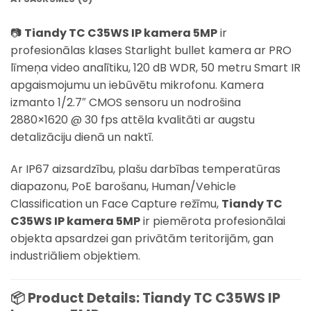
📷
Tiandy TC C35WS IP kamera 5MP
ir
profesionālas klases Starlight bullet kamera ar PRO
līmeņa video analītiku, 120 dB WDR, 50 metru Smart IR
apgaismojumu un iebūvētu mikrofonu. Kamera
izmanto 1/2.7″ CMOS sensoru un nodrošina
2880×1620 @ 30 fps attēla kvalitāti ar augstu
detalizāciju dienā un naktī.
Ar IP67 aizsardzību, plašu darbības temperatūras
diapazonu, PoE barošanu, Human/Vehicle
Classification un Face Capture režīmu,
Tiandy TC
C35WS IP kamera 5MP
ir piemērota profesionālai
objekta apsardzei gan privātām teritorijām, gan
industriāliem objektiem.
📦 Product Details: Tiandy TC C35WS IP