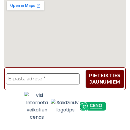
Velosipēdi, Sadzīves t