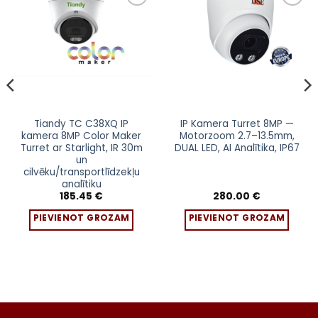
Pievienot
Pievienot
sarakstam
sarakstam
Tiandy TC C38XQ IP
IP Kamera Turret 8MP —
kamera 8MP Color Maker
Motorzoom 2.7–13.5mm,
Turret ar Starlight, IR 30m
DUAL LED, AI Analītika, IP67
un
cilvēku/transportlīdzekļu
analītiku
185.45
€
280.00
€
PIEVIENOT GROZAM
PIEVIENOT GROZAM