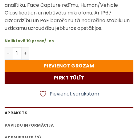
analītiku, Face Capture režīmu, Human/Vehicle
Classification un iebūvētu mikrofonu. Ar IP67
aizsardzību un PoE barošanu tā nodrošina stabilu un
uzticamu uzraudzību jebkuros apstākļos.
Noliktavā 19 prece/-es
Tiandy TC C35WS IP kamera 5MP – Starlight PRO IR Bullet
PIEVIENOT GROZAM
PIRKT TŪLĪT
Pievienot sarakstam
APRAKSTS
PAPILDU INFORMĀCIJA
ATSAUKSMES (0)