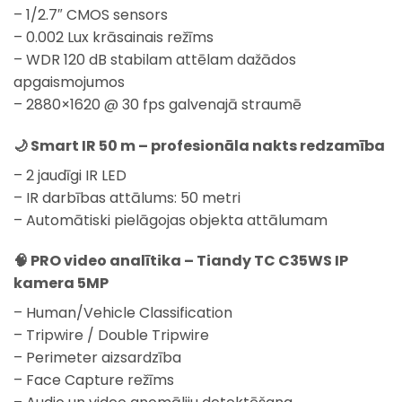
– 1/2.7″ CMOS sensors
– 0.002 Lux krāsainais režīms
– WDR 120 dB stabilam attēlam dažādos
apgaismojumos
– 2880×1620 @ 30 fps galvenajā straumē
🌙
Smart IR 50 m – profesionāla nakts redzamība
– 2 jaudīgi IR LED
– IR darbības attālums: 50 metri
– Automātiski pielāgojas objekta attālumam
🧠
PRO video analītika – Tiandy TC C35WS IP
kamera 5MP
– Human/Vehicle Classification
– Tripwire / Double Tripwire
– Perimeter aizsardzība
– Face Capture režīms