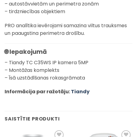
– autostāvvietām un perimetra zonām
– tirdzniecības objektiem
PRO analītika ievērojami samazina viltus trauksmes
un paaugstina perimetra drošību.
🌐 Iepakojumā
– Tiandy TC C35WS IP kamera 5MP
– Montāžas komplekts
– Īsā uzstādīšanas rokasgrāmata
Informācija par ražotāju:
Tiandy
SAISTĪTIE PRODUKTI