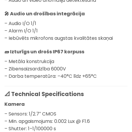
– Audio un video anomāliju detektēšana
🎤
Audio un drošības integrācija
– Audio I/O 1/1
– Alarm I/O 1/1
– Iebūvēts mikrofons augstas kvalitātes skaņai
🧱
Izturīgs un drošs IP67 korpuss
– Metāla konstrukcija
– Zibensaizsardzība 6000V
– Darba temperatūra: –40°C līdz +65°C
📐 Technical Specifications
Kamera
– Sensors: 1/2.7″ CMOS
– Min. apgaismojums: 0.002 Lux @ F1.6
– Shutter: 1–1/100000 s