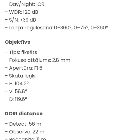
– Day/Night: ICR
– WDR: 120 dB
– S/N: >39 dB
– Leņķa regulēšana: 0–360°, 0–75°, 0–360°
Objektīvs
– Tips: fiksēts
– Fokusa attālums: 2.8 mm
– Apertūra: F1.6
– Skata leņķi:
– H: 104.2°
– V: 58.8°
– D: 119.6°
DORI distance
– Detect: 56 m
– Observe: 22 m
– Recognize: 11 m