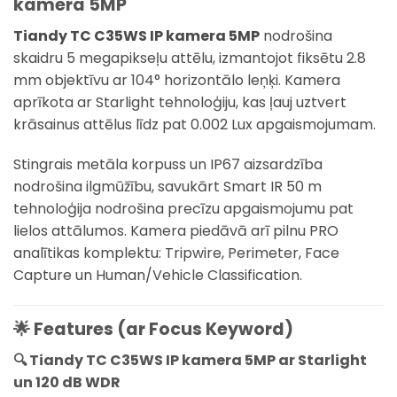
kamera 5MP
Tiandy TC C35WS IP kamera 5MP
nodrošina
skaidru 5 megapikseļu attēlu, izmantojot fiksētu 2.8
mm objektīvu ar 104° horizontālo leņķi. Kamera
aprīkota ar Starlight tehnoloģiju, kas ļauj uztvert
krāsainus attēlus līdz pat 0.002 Lux apgaismojumam.
Stingrais metāla korpuss un IP67 aizsardzība
nodrošina ilgmūžību, savukārt Smart IR 50 m
tehnoloģija nodrošina precīzu apgaismojumu pat
lielos attālumos. Kamera piedāvā arī pilnu PRO
analītikas komplektu: Tripwire, Perimeter, Face
Capture un Human/Vehicle Classification.
🌟 Features (ar Focus Keyword)
🔍
Tiandy TC C35WS IP kamera 5MP ar Starlight
un 120 dB WDR