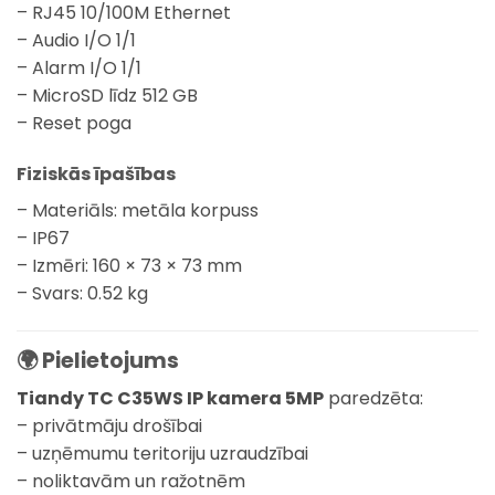
– RJ45 10/100M Ethernet
– Audio I/O 1/1
– Alarm I/O 1/1
– MicroSD līdz 512 GB
– Reset poga
Fiziskās īpašības
– Materiāls: metāla korpuss
– IP67
– Izmēri: 160 × 73 × 73 mm
– Svars: 0.52 kg
🌍 Pielietojums
Tiandy TC C35WS IP kamera 5MP
paredzēta:
– privātmāju drošībai
– uzņēmumu teritoriju uzraudzībai
– noliktavām un ražotnēm