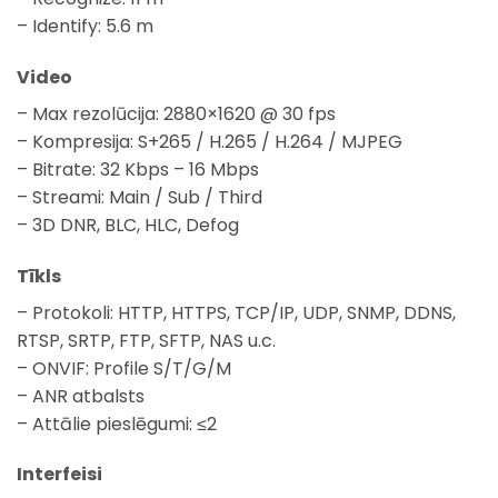
– Identify: 5.6 m
Video
– Max rezolūcija: 2880×1620 @ 30 fps
– Kompresija: S+265 / H.265 / H.264 / MJPEG
– Bitrate: 32 Kbps – 16 Mbps
– Streami: Main / Sub / Third
– 3D DNR, BLC, HLC, Defog
Tīkls
– Protokoli: HTTP, HTTPS, TCP/IP, UDP, SNMP, DDNS,
RTSP, SRTP, FTP, SFTP, NAS u.c.
– ONVIF: Profile S/T/G/M
– ANR atbalsts
– Attālie pieslēgumi: ≤2
Interfeisi