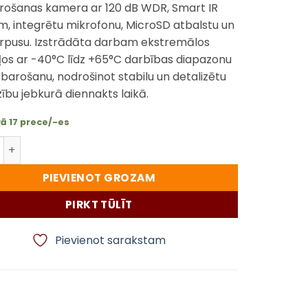
rošanas kamera ar 120 dB WDR, Smart IR
 m, integrētu mikrofonu, MicroSD atbalstu un
orpusu. Izstrādāta darbam ekstremālos
os ar -40°C līdz +65°C darbības diapazonu
barošanu, nodrošinot stabilu un detalizētu
ību jebkurā diennakts laikā.
ā 17 prece/-es
TC C34WS 4MP Color Maker IP Kamera – Smart IR 50m, WD
PIEVIENOT GROZAM
PIRKT TŪLĪT
Pievienot sarakstam