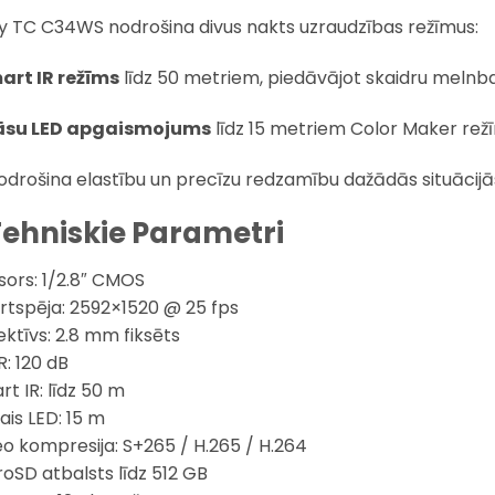
y TC C34WS nodrošina divus nakts uzraudzības režīmus:
art IR režīms
līdz 50 metriem, piedāvājot skaidru melnba
āsu LED apgaismojums
līdz 15 metriem Color Maker rež
odrošina elastību un precīzu redzamību dažādās situācijā
Tehniskie Parametri
sors: 1/2.8″ CMOS
ķirtspēja: 2592×1520 @ 25 fps
ektīvs: 2.8 mm fiksēts
: 120 dB
rt IR: līdz 50 m
ais LED: 15 m
eo kompresija: S+265 / H.265 / H.264
roSD atbalsts līdz 512 GB