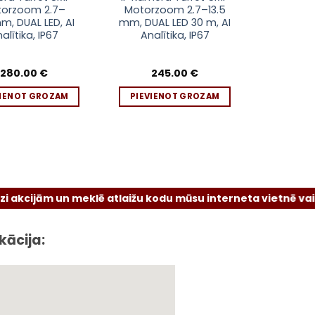
orzoom 2.7–
Motorzoom 2.7–13.5
m, DUAL LED, AI
mm, DUAL LED 30 m, AI
alītika, IP67
Analītika, IP67
280.00
€
245.00
€
VIENOT GROZAM
PIEVIENOT GROZAM
m un meklē atlaižu kodu mūsu interneta vietnē vai sociālajo
kācija: