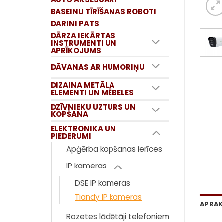
BASEINU TĪRĪŠANAS ROBOTI
DARINI PATS
DĀRZA IEKĀRTAS
INSTRUMENTI UN
APRĪKOJUMS
DĀVANAS AR HUMORIŅU
DIZAINA METĀLA
ELEMENTI UN MĒBELES
DZĪVNIEKU UZTURS UN
KOPŠANA
ELEKTRONIKA UN
PIEDERUMI
Apģērba kopšanas ierīces
IP kameras
DSE IP kameras
Tiandy IP kameras
APRA
Rozetes lādētāji telefoniem