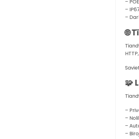
– POE
– IP6
– Dar
🌐 
Tiand
HTTP,
Savie
🧩 
Tiand
– Pri
– Nol
– Aut
– Bir