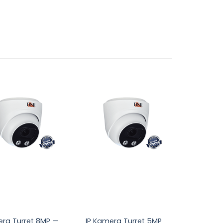
Pievienot
Pievienot
sarakstam
sarakstam
era Turret 8MP —
IP Kamera Turret 5MP