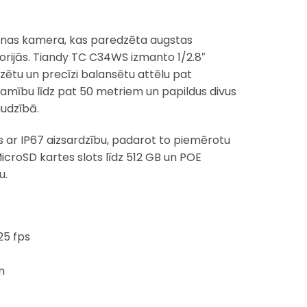
anas kamera, kas paredzēta augstas
torijās. Tiandy TC C34WS izmanto 1/2.8″
zētu un precīzi balansētu attēlu pat
mību līdz pat 50 metriem un papildus divus
audzībā.
 ar IP67 aizsardzību, padarot to piemērotu
MicroSD kartes slots līdz 512 GB un POE
u.
25 fps
m