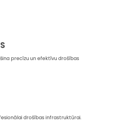
WS
šina precīzu un efektīvu drošības
sionālai drošības infrastruktūrai.