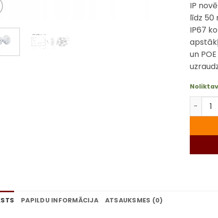
IP novē
līdz 50
IP67 k
apstākļ
un POE 
uzraudz
Noliktav
Tiandy 
KSTS
PAPILDU INFORMĀCIJA
ATSAUKSMES (0)