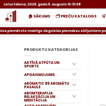
Skip
ceturtdiena, 2026. gada 6. augusts 10:31:08
to
content
🏠 SĀKUMS
🗂️ PREČU KATALOGS

 mainīgo degvielas piemaksu sūtījumiem par iepriekšējo mē
PRODUKTU KATEGORIJAS
AKTĪVĀ ATPŪTA UN
SPORTS
APGAISMOJUMS
AROMATIC 89 AROMĀTU
PASAULE
AROMTERAPIJA
RELAKSĀCIJA UN
MEDITĀCIJA
AUTO AKSESUĀRI