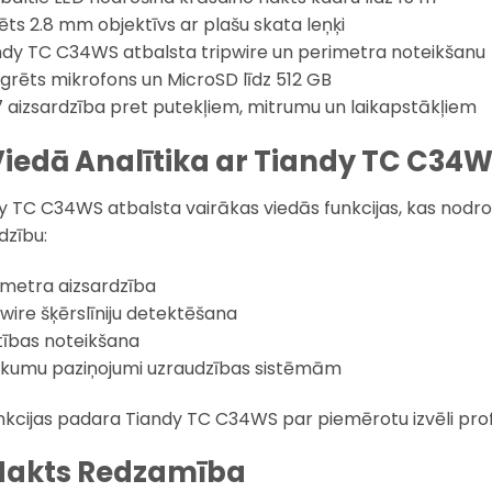
sēts 2.8 mm objektīvs ar plašu skata leņķi
ndy TC C34WS atbalsta tripwire un perimetra noteikšanu
egrēts mikrofons un MicroSD līdz 512 GB
7 aizsardzība pret putekļiem, mitrumu un laikapstākļiem
Viedā Analītika ar Tiandy TC C34
y TC C34WS atbalsta vairākas viedās funkcijas, kas nodro
dzību:
imetra aizsardzība
pwire šķērslīniju detektēšana
tības noteikšana
ikumu paziņojumi uzraudzības sistēmām
unkcijas padara Tiandy TC C34WS par piemērotu izvēli profe
Nakts Redzamība