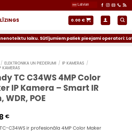
Latvian
LĪZINGS
0.00
€
u. Sūtījumiem paliek pieejami operatori: Latvijas Pasts u
/
ELEKTRONIKA UN PIEDERUMI
/
IP KAMERAS
/
IP KAMERAS
ndy TC C34WS 4MP Color
er IP Kamera – Smart IR
, WDR, POE
68
€
 TC-C34WS ir profesionāla 4MP Color Maker