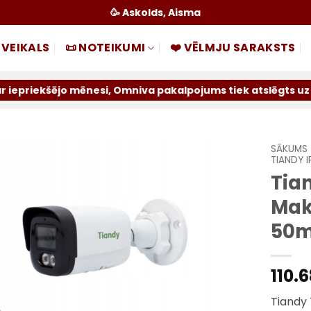
🥳 Askolds, Aisma
 VEIKALS
📜 NOTEIKUMI
❤️ VĒLMJU SARAKSTS
nesi, Omniva pakalpojums tiek atslēgts uz nenoteiktu laik
SĀKUMS
TIANDY 
Tia
Pievienot
sarakstam
Mak
50m
110.
Tiandy