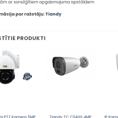
tām ar sarežģītiem apgaismojuma apstākļiem
mācija par ražotāju:
Tiandy
STĪTIE PRODUKTI
Pievienot
Pievienot
sarakstam
sarakstam
ini PTZ Kamera 5MP
Tiandy TC C34GS 4MP
IP Kam