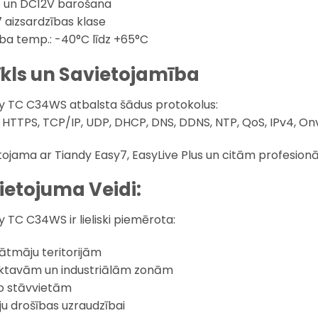
 un DC12V barošana
7 aizsardzības klase
ba temp.: -40°C līdz +65°C
Tīkls un Savietojamība
y TC C34WS atbalsta šādus protokolus:
 HTTPS, TCP/IP, UDP, DHCP, DNS, DDNS, NTP, QoS, IPv4, Onv
tojama ar Tiandy Easy7, EasyLive Plus un citām profesio
Lietojuma Veidi:
y TC C34WS ir lieliski piemērota:
vātmāju teritorijām
iktavām un industriālām zonām
o stāvvietām
oju drošības uzraudzībai