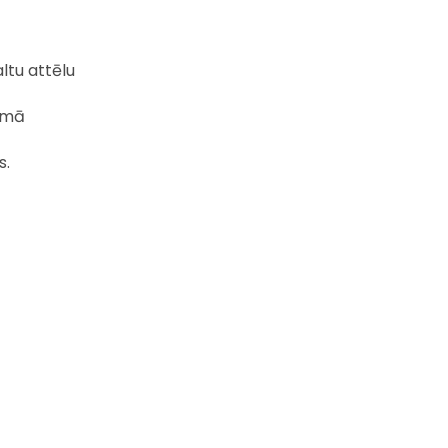
ltu attēlu
īmā
s.