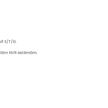
if S/T/G.
nālām NVR sistēmām.