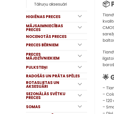
📦 
Tālruņu aksesuāri
Tiand
HIGIĒNAS PRECES
kvali
MĀJSAIMNIECĪBAS
CMOS 
PRECES
sarež
NOCENOTĀS PRECES
balto
PRECES BĒRNIEM
Tiand
PRECES
MĀJDZĪVNIEKIEM
ilgst
baroš
PULKSTEŅI
🌟 
RADOŠĀS UN PRĀTA SPĒLES
ROTASLIETAS UN
AKSESUĀRI
– Tia
SEZONĀLĀS SVĒTKU
– Col
PRECES
– 120
SOMAS
– Sma
– Div