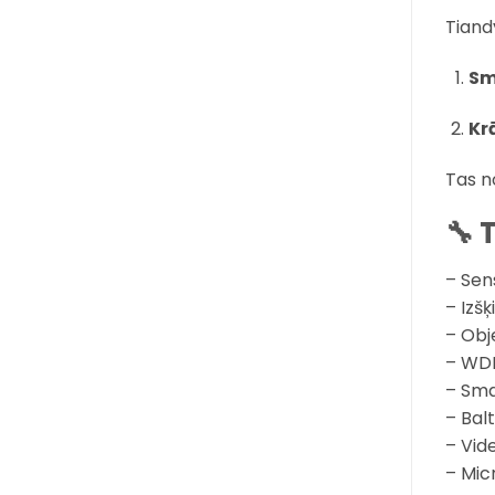
Tiand
Sm
Kr
Tas n
🔧 
– Sen
– Izš
– Obj
– WDR
– Sma
– Balt
– Vid
– Mic