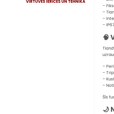
VIRTUVES IERĪCES UN TEHNIKA
– Fik
– Tia
– Int
– IP6
🧠 
Tiand
uzrau
– Per
– Tri
– Kus
– Not
Šīs f
🌙 