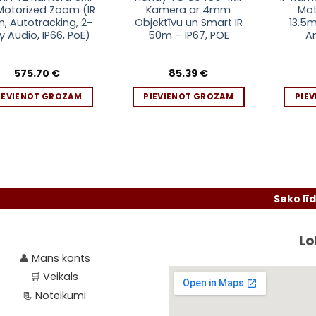
Motorized Zoom (IR
Kamera ar 4mm
Mot
, Autotracking, 2-
Objektīvu un Smart IR
13.5m
 Audio, IP66, PoE)
50m – IP67, POE
An
575.70
€
85.39
€
IEVIENOT GROZAM
PIEVIENOT GROZAM
PIE
Seko līdzi akcijā
Lo
👤
Mans konts
🛒
Veikals
📃
Noteikumi