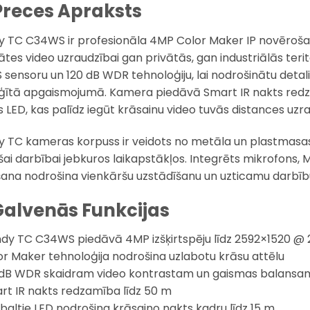
Preces Apraksts
y TC C34WS ir profesionāla 4MP Color Maker IP novēroš
tātes video uzraudzībai gan privātās, gan industriālās teri
sensoru un 120 dB WDR tehnoloģiju, lai nodrošinātu detali
ģītā apgaismojumā. Kamera piedāvā Smart IR nakts redza
s LED, kas palīdz iegūt krāsainu video tuvās distances uzr
y TC kameras korpuss ir veidots no metāla un plastmasas
ošai darbībai jebkuros laikapstākļos. Integrēts mikrofons, 
ana nodrošina vienkāršu uzstādīšanu un uzticamu darbīb
Galvenās Funkcijas
ndy TC C34WS piedāvā 4MP izšķirtspēju līdz 2592×1520 @ 
or Maker tehnoloģija nodrošina uzlabotu krāsu attēlu
 dB WDR skaidram video kontrastam un gaismas balansa
rt IR nakts redzamība līdz 50 m
i baltie LED nodrošina krāsaino nakts kadru līdz 15 m