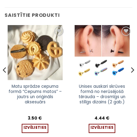
SAISTĪTIE PRODUKTI
This
This
Matu sprādze cepuma
Unisex auskari skrūves
formā “Cepums matos” –
formā no nerūsējošā
product
product
jautrs un oriģināls
tērauda – drosmīgs un
has
has
aksesuārs
stilīgs dizains (2 gab.)
multiple
multiple
variants.
variants.
The
The
3.50
€
4.44
€
options
options
IZVĒLIETIES
IZVĒLIETIES
may
may