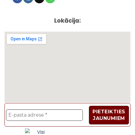
Lokācija:
Velosipēdi, Sadzīves t