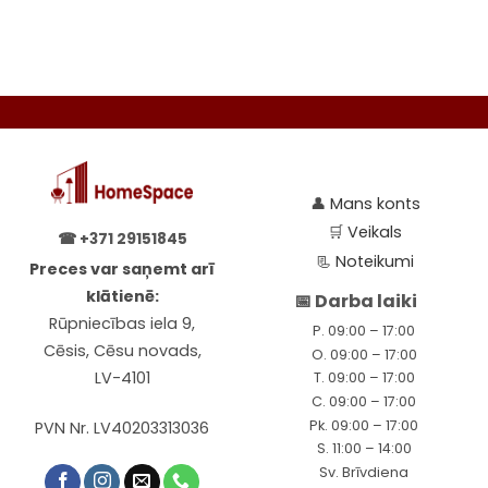
be
be
chosen
chosen
on
on
the
the
product
product
page
page
👤
Mans konts
🛒
Veikals
☎
+371 29151845
📃
Noteikumi
Preces var saņemt arī
klātienē:
📅 Darba laiki
Rūpniecības iela 9,
P. 09:00 – 17:00
Cēsis, Cēsu novads,
O. 09:00 – 17:00
LV-4101
T. 09:00 – 17:00
C. 09:00 – 17:00
Pk. 09:00 – 17:00
PVN Nr. LV40203313036
S. 11:00 – 14:00
Sv. Brīvdiena