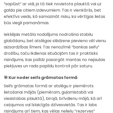
“saplūst” ar vidi, ja tā tiek novietota plauktā vai uz
galda pie citiem izdevumiem. Tas ir vienkāršs, bet
efektīvs veids, kā samazināt risku, ka vērtīgas lietas
būs viegli pamanāmas.
Iekšējais metāla nodalījums nodrošina stabilu
glabāšanu, bet atslēgas slēdzene pievieno vēl vienu
aizsardzības līmeni. Tas nenozīmē “bankas seifu”
drošību, taču ikdienas situācijām tas ir praktisks
risinājums, kas palīdz pasargāt mantas no nejaušas
piekļuves un rada papildu kontroli pār saturu.
🎯 Kur noder seifs grāmatas formā
Seifs grāmatas formā ar atslēgu ir piemērots
lietošanai mājās (piemēram, guļamistabā vai
viesistabas plauktā), birojā, brīvdienu mājā, kā arī
ceļojumos vai īslaicīgās dzīvesvietās. Tas ir labs
risinājums arī tiem, kas vēlas nelielu “rezerves”