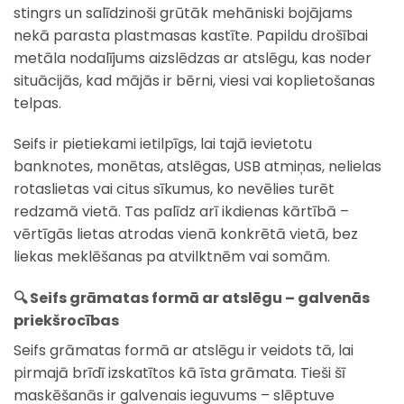
stingrs un salīdzinoši grūtāk mehāniski bojājams
nekā parasta plastmasas kastīte. Papildu drošībai
metāla nodalījums aizslēdzas ar atslēgu, kas noder
situācijās, kad mājās ir bērni, viesi vai koplietošanas
telpas.
Seifs ir pietiekami ietilpīgs, lai tajā ievietotu
banknotes, monētas, atslēgas, USB atmiņas, nelielas
rotaslietas vai citus sīkumus, ko nevēlies turēt
redzamā vietā. Tas palīdz arī ikdienas kārtībā –
vērtīgās lietas atrodas vienā konkrētā vietā, bez
liekas meklēšanas pa atvilktnēm vai somām.
🔍 Seifs grāmatas formā ar atslēgu – galvenās
priekšrocības
Seifs grāmatas formā ar atslēgu ir veidots tā, lai
pirmajā brīdī izskatītos kā īsta grāmata. Tieši šī
maskēšanās ir galvenais ieguvums – slēptuve