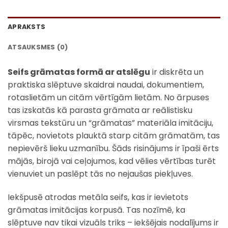
APRAKSTS
ATSAUKSMES (0)
Seifs grāmatas formā ar atslēgu
ir diskrēta un
praktiska slēptuve skaidrai naudai, dokumentiem,
rotaslietām un citām vērtīgām lietām. No ārpuses
tas izskatās kā parasta grāmata ar reālistisku
virsmas tekstūru un “grāmatas” materiāla imitāciju,
tāpēc, novietots plauktā starp citām grāmatām, tas
nepievērš lieku uzmanību. Šāds risinājums ir īpaši ērts
mājās, birojā vai ceļojumos, kad vēlies vērtības turēt
vienuviet un paslēpt tās no nejaušas piekļuves.
Iekšpusē atrodas metāla seifs, kas ir ievietots
grāmatas imitācijas korpusā. Tas nozīmē, ka
slēptuve nav tikai vizuāls triks – iekšējais nodalījums ir