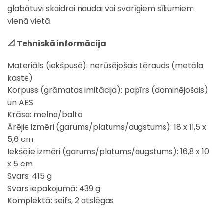
glabātuvi skaidrai naudai vai svarīgiem sīkumiem
vienā vietā.
📐 Tehniskā informācija
Materiāls (iekšpusē): nerūsējošais tērauds (metāla
kaste)
Korpuss (grāmatas imitācija): papīrs (dominējošais)
un ABS
Krāsa: melna/balta
Ārējie izmēri (garums/platums/augstums): 18 x 11,5 x
5,6 cm
Iekšējie izmēri (garums/platums/augstums): 16,8 x 10
x 5 cm
Svars: 415 g
Svars iepakojumā: 439 g
Komplektā: seifs, 2 atslēgas