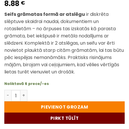
8.88
€
Seifs grāmatas formā ar atslēgu
ir diskrēta
slēptuve skaidrai naudai, dokumentiem un
rotaslietām – no ārpuses tas izskatās kā parasta
grāmata, bet iekšpusē ir metāla nodalījums ar
slēdzeni. Komplektā ir 2 atslēgas, un seifu var ērti
novietot plauktā starp citām grāmatām, lai tas būtu
pēc iespējas nemanāmāks. Praktisks risinājums
mājām, birojam vai ceļojumiem, kad vēlies vērtīgās
lietas turēt vienuviet un drošāk.
Noliktavā 6 prece/-es
Seifs grāmatas formā ar atslēgu 18 x 11,5 cm – slēptuve
PIEVIENOT GROZAM
PIRKT TŪLĪT