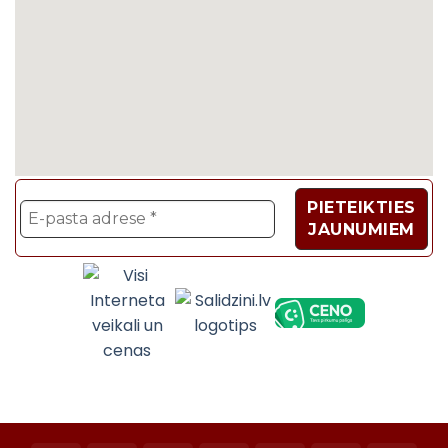
Velosipēdi, Sadzīves t