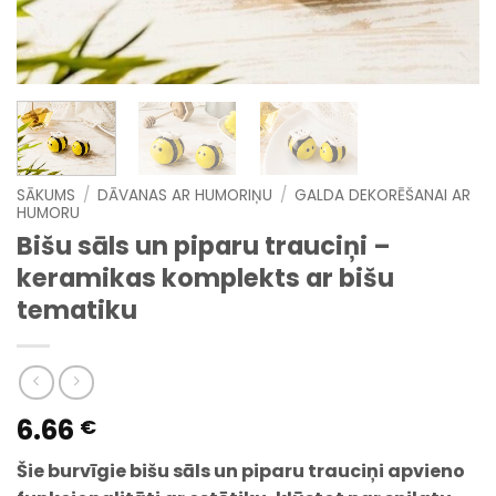
SĀKUMS
/
DĀVANAS AR HUMORIŅU
/
GALDA DEKORĒŠANAI AR
HUMORU
Bišu sāls un piparu trauciņi –
keramikas komplekts ar bišu
tematiku
6.66
€
Šie burvīgie bišu sāls un piparu trauciņi apvieno