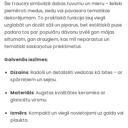
Šie trauciņi simbolizē dabas tuvumu un mieru – lieliski
piemēroti medus, ziedu vai pavasara tematikas
dekorējumam. To praktiskā funkcija ļauj viegli
uzglabāt un dozēt sāli un piparus, bet estētiskā puse
padara tos par populāru dāvanu izvēli gan mājas
siltumam, gan draugiem, kas mīl neparastus un
tematiski saskaņotus priekšmetus.
Galvenās iezīmes:
Dizains
: Radoši un detalizēti veidotas kā bites – ar
spārniņiem un sejiņu.
Materiāls
: Augstas kvalitātes keramika ar
glancētu virsmu.
Izmērs
: Kompakti un viegli novietojami uz galda vai
plaukta.