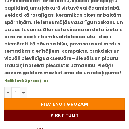
funkcionalitāti ar estētiku, kļūstot par spilgtu
papildinājumu jebkurā virtuvē vai ēdamistabā.
Veidoti kā rotaļīgas, keramikas bites ar baltām
spārniņām, tie ienes mājās vasarīgu noskaņu un
dabas tuvumu. Glancētā virsma un detalizētais
dizains piešķir tiem kvalitātes sajūtu. Ideāli
piemēroti kā dāvana bišu, pavasara vai medus
tematikas cienītājiem. Kompakts, praktisks un
vizuāli pievilcīgs aksesuārs – šie sāls un piparu
trauciņi noteikti piesaistīs uzmanību. Piešķir
savam galdam mazliet smaida un rotaļīguma!
Noliktavā 2 prece/-es
Bišu sāls un piparu trauciņi – keramikas komplekts ar 
PIEVIENOT GROZAM
PIRKT TŪLĪT