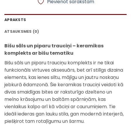
Pievienot sarakstam
APRAKSTS
ATSAUKSMES (0)
Bišu sāls un piparu trauciņi – keramikas
komplekts ar bišu tematiku
Bišu sāls un piparu trauciņu komplekts ir ne tikai
funkcionāls virtuves aksesuārs, bet arī stilīgs dizaina
elements, kas ienes siltu, mājīgu un jautru noskaņu
jebkurā ēdamzonā. Šie keramikas trauciņi veidoti kā
divas smaidīgas bites ar raksturīgo dzelteno un
melno krāsojumu un baltām spārniņām, kas
vienlaikus kalpo arī kā vāciņi ar caurumiņiem. Tie
ideāli iederas gan lauku stila, gan modernā interjerā,
piešķirot tam rotaļīgumu un šarmu.