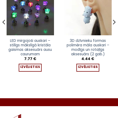
Pievienot
Pievienot
sarakstam
sarakstam
This
This
LED mirgojoši auskari –
3D dzīvnieku formas
stilīgs mākslīgā kristāla
polimēra māla auskari –
product
product
gaismas aksesuārs ausu
modīgs un rotaļīgs
has
has
caurumam
aksesuārs (2 gab.)
multiple
multiple
7.77
€
4.44
€
variants.
variants.
IZVĒLIETIES
IZVĒLIETIES
The
The
h
options
options
may
may
be
be
chosen
chosen
on
on
the
the
product
product
page
page