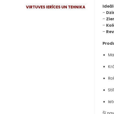
Ideā
VIRTUVES IERĪCES UN TEHNIKA
–
Dzi
–
Zie
–
Kol
–
Rev
Produ
Mat
Kr
Rok
Sti
Ie
Šī nav