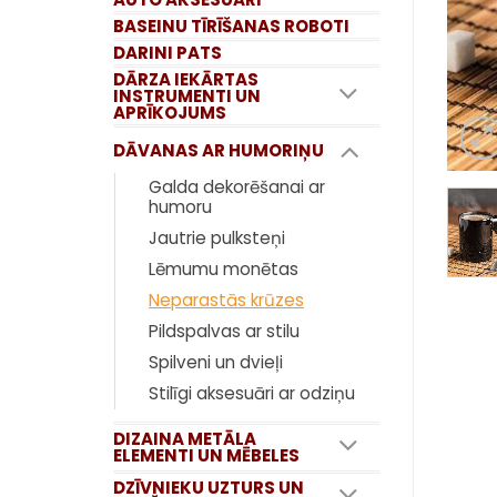
BASEINU TĪRĪŠANAS ROBOTI
DARINI PATS
DĀRZA IEKĀRTAS
INSTRUMENTI UN
APRĪKOJUMS
DĀVANAS AR HUMORIŅU
Galda dekorēšanai ar
humoru
Jautrie pulksteņi
Lēmumu monētas
Neparastās krūzes
Pildspalvas ar stilu
Spilveni un dvieļi
Stilīgi aksesuāri ar odziņu
DIZAINA METĀLA
ELEMENTI UN MĒBELES
DZĪVNIEKU UZTURS UN