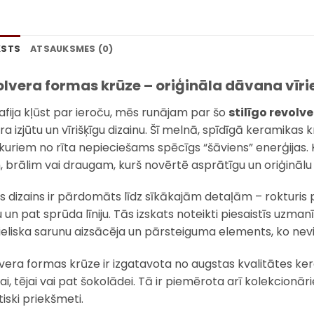
KSTS
ATSAUKSMES (0)
lvera formas krūze – oriģināla dāvana vīri
afija kļūst par ieroču, mēs runājam par šo
stilīgo revolve
a izjūtu un vīrišķīgu dizainu. Šī melnā, spīdīgā keramikas
 kuriem no rīta nepieciešams spēcīgs “šāviens” enerģijas. 
, brālim vai draugam, kurš novērtē asprātīgu un oriģinālu p
s dizains ir pārdomāts līdz sīkākajām detaļām – rokturis p
 un pat sprūda līniju. Tās izskats noteikti piesaistīs uzma
 lieliska sarunu aizsācēja un pārsteiguma elements, ko nev
vera formas krūze ir izgatavota no augstas kvalitātes k
jai, tējai vai pat šokolādei. Tā ir piemērota arī kolekcionār
iski priekšmeti.