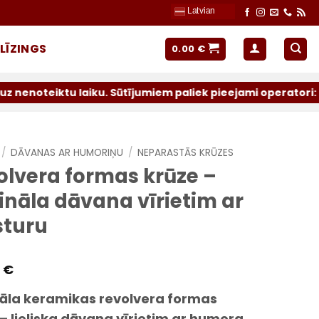
Latvian
LĪZINGS
0.00
€
 laiku. Sūtījumiem paliek pieejami operatori: Latvijas Pa
/
DĀVANAS AR HUMORIŅU
/
NEPARASTĀS KRŪZES
olvera formas krūze –
ināla dāvana vīrietim ar
sturu
4
€
nāla keramikas revolvera formas
– lieliska dāvana vīrietim ar humora