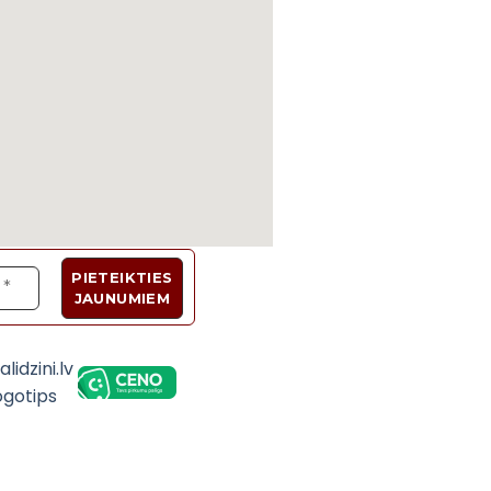
Velosipēdi, Sadzīves tehnika, Trenažieri, Galda 