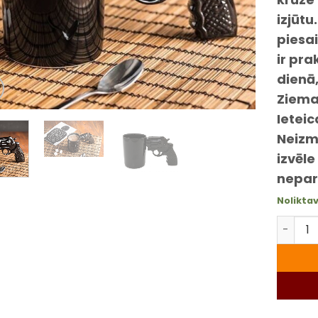
izjūtu
piesai
ir pr
dienā
Ziemas
Ietei
Neizm
izvēle
nepar
Nolikta
Revolve