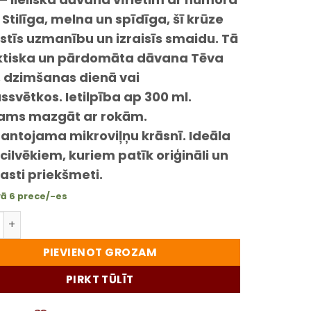
. Stilīga, melna un spīdīga, šī krūze
stīs uzmanību un izraisīs smaidu. Tā
aktiska un pārdomāta dāvana Tēva
, dzimšanas dienā vai
svētkos. Ietilpība ap 300 ml.
cams mazgāt ar rokām.
antojama mikroviļņu krāsnī. Ideāla
 cilvēkiem, kuriem patīk oriģināli un
asti priekšmeti.
vā 6 prece/-es
ra formas krūze – oriģināla dāvana vīrietim ar raksturu
PIEVIENOT GROZAM
PIRKT TŪLĪT