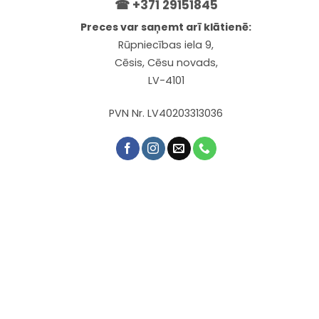
☎
+371 29151845
Preces var saņemt arī klātienē:
Rūpniecības iela 9,
Cēsis, Cēsu novads,
LV-4101
PVN Nr. LV40203313036