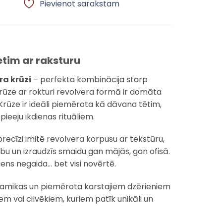
Pievienot sarakstam
etim ar raksturu
ra krūzi
– perfekta kombinācija starp
 krūze ar rokturi revolvera formā ir domāta
Krūze ir ideāli piemērota kā dāvana tētim,
ieeju ikdienas rituāliem.
recīzi imitē revolvera korpusu ar tekstūru,
nību un izraudzīs smaidu gan mājās, gan ofisā.
iens negaida… bet visi novērtē.
eramikas un piemērota karstajiem dzērieniem
iem vai cilvēkiem, kuriem patīk unikāli un