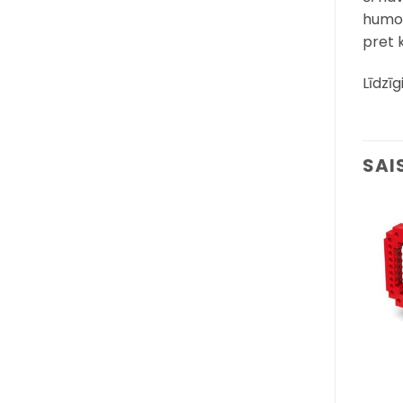
humor
pret k
Līdzīg
SAI
Pievienot
Pievienot
sarakstam
sarakstam