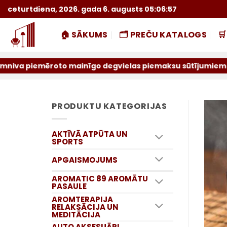
Skip
ceturtdiena, 2026. gada 6. augusts 05:06:58
to
content
🏠 SĀKUMS
🗂️ PREČU KATALOGS

ēroto mainīgo degvielas piemaksu sūtījumiem par iepriekšē
PRODUKTU KATEGORIJAS
AKTĪVĀ ATPŪTA UN
SPORTS
APGAISMOJUMS
AROMATIC 89 AROMĀTU
PASAULE
AROMTERAPIJA
RELAKSĀCIJA UN
MEDITĀCIJA
AUTO AKSESUĀRI