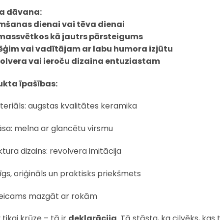
la dāvana:
mšanas dienai vai tēva dienai
massvētkos kā jautrs pārsteigums
ēģim vai vadītājam ar labu humora izjūtu
olvera vai ieroču dizaina entuziastam
kta īpašības:
eriāls: augstas kvalitātes keramika
āsa: melna ar glancētu virsmu
tura dizains: revolvera imitācija
līgs, oriģināls un praktisks priekšmets
teicams mazgāt ar rokām
 tikai krūze – tā ir
deklarācija
. Tā stāsta, ka cilvēks, kas 