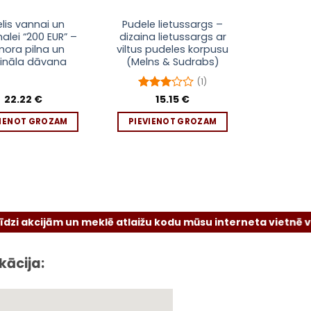
elis vannai un
Pudele lietussargs –
alei “200 EUR” –
dizaina lietussargs ar
ora pilna un
viltus pudeles korpusu
ģināla dāvana
(Melns & Sudrabs)
(1)
22.22
€
Novērtēts
15.15
€
ar
3
no 5
VIENOT GROZAM
PIEVIENOT GROZAM
ijām un meklē atlaižu kodu mūsu interneta vietnē vai sociā
kācija: