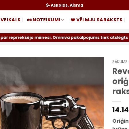
🥳 Askolds, Aisma
 VEIKALS
📜 NOTEIKUMI
❤️ VĒLMJU SARAKSTS
jo mēnesi, Omniva pakalpojums tiek atslēgts uz nenoteiktu
SĀKUMS
Rev
Pievienot
oriģ
sarakstam
rak
14.1
Oriģi
krūze 