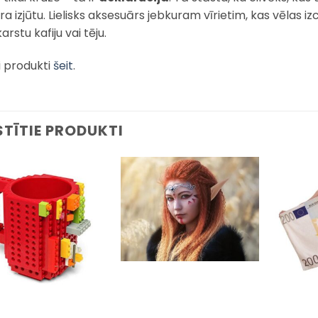
a izjūtu. Lielisks aksesuārs jebkuram vīrietim, kas vēlas iz
arstu kafiju vai tēju.
i produkti
šeit
.
STĪTIE PRODUKTI
Pievienot
Pievienot
sarakstam
sarakstam