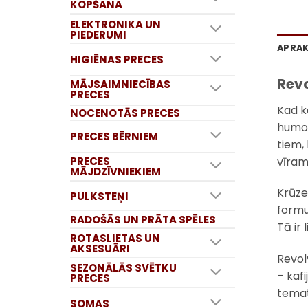
KOPŠANA
ELEKTRONIKA UN
PIEDERUMI
APRA
HIGIĒNAS PRECES
Revo
MĀJSAIMNIECĪBAS
PRECES
Kad k
NOCENOTĀS PRECES
humor
PRECES BĒRNIEM
tiem,
vīram
PRECES
MĀJDZĪVNIEKIEM
Krūze
PULKSTEŅI
formu
RADOŠĀS UN PRĀTA SPĒLES
Tā ir
ROTASLIETAS UN
AKSESUĀRI
Revol
SEZONĀLĀS SVĒTKU
– kafi
PRECES
temat
SOMAS