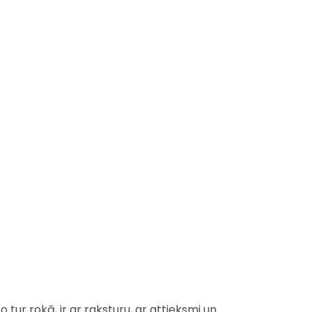
to tur rokā, ir ar raksturu, ar attieksmi un