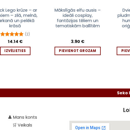
ck Lego krūze – ar
Mākslīgās elfu ausis –
Dvi
kiem – zilā, melnā,
ideāli cosplay,
pludm
uct
arkanā un pelēkā
fantāzijas tēliem un
hum
krāsā
tematiskām ballītēm
ori
iple
(2)
nts.
Novērtēts
14.14
€
3.90
€
ar
5
no 5
ons
IZVĒLIETIES
PIEVIENOT GROZAM
PIE
en
uct
Seko līdzi akc
e
Lo
👤
Mans konts
🛒
Veikals