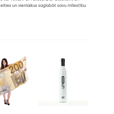
celties un vienlaikus saglabāt savu mīlestību
Pievienot
Pievienot
sarakstam
sarakstam