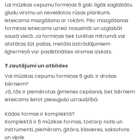
Lai mūzikas cepumu formiņas 6 gab. ilgāk saglabātu
gludu virsmu un neveidotos rūsas plankumi,
ieteicama mazgāšana ar rokām. Pēc mazgāšanas
formiņas ieteicams uzreiz nosusināt un uzglabāt
sausā vietā. Ja formiņas tiek turētas mitrumā vai
atstātas žūt pašas, metāla izstrādājumiem
ilgtermiņā var pasliktināties virsmas izskats.
❓ Jautājumi un atbildes
Vai mūzikas cepumu formiņas 6 gab. ir drošas
bērniem?
Jā, tās ir piemērotas ģimenes cepšanai, bet bērniem
ieteicams lietot pieaugušo uzraudzībā.
Kādas formas ir komplektā?
Komplektā ir 6 mūzikas formas, tostarp notis un
instrumenti, piemēram, ģitāra, klavieres, saksofons
un vijole.