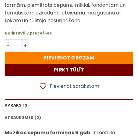
formām, piemērots cepumu mīklai, fondantam un
tematiskām uzkodām. Ieteicama mazgāšana ar
rokām un tūlītēja nosusināšana.
Noliktavā 7 prece/-es
Mūzikas cepumu formiņas 6 gab. – metāla formiņu kom
PIEVIENOT GROZAM
PIRKT TŪLĪT
Pievienot sarakstam
APRAKSTS
ATSAUKSMES (0)
Mūzikas cepumu formiņas 6 gab.
ir metāla