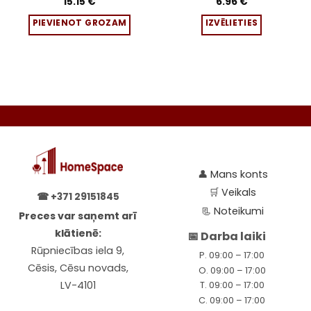
15.15
€
6.96
€
variants.
PIEVIENOT GROZAM
IZVĒLIETIES
The
options
may
be
chosen
on
the
product
page
👤
Mans konts
🛒
Veikals
☎
+371 29151845
📃
Noteikumi
Preces var saņemt arī
klātienē:
📅 Darba laiki
Rūpniecības iela 9,
P. 09:00 – 17:00
Cēsis, Cēsu novads,
O. 09:00 – 17:00
LV-4101
T. 09:00 – 17:00
C. 09:00 – 17:00