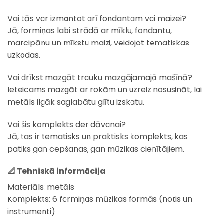
Vai tās var izmantot arī fondantam vai maizei?
Jā, formiņas labi strādā ar mīklu, fondantu,
marcipānu un mīkstu maizi, veidojot tematiskas
uzkodas.
Vai drīkst mazgāt trauku mazgājamajā mašīnā?
Ieteicams mazgāt ar rokām un uzreiz nosusināt, lai
metāls ilgāk saglabātu glītu izskatu.
Vai šis komplekts der dāvanai?
Jā, tas ir tematisks un praktisks komplekts, kas
patiks gan cepšanas, gan mūzikas cienītājiem.
📐 Tehniskā informācija
Materiāls: metāls
Komplekts: 6 formiņas mūzikas formās (notis un
instrumenti)