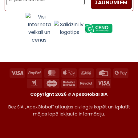
Velosipēdi, Sadzīves t
Visa
PayPal
MasterCard
Apple
Bank
Credit
Goog
Pay
Transfer
Card
Pay
Google
Maestro
MasterCard
Revolut
Visa
Wallet
2
Electron
Copyright 2026 ©
ApexGlobal SIA
Bez SIA „ApexGlobal“ atļaujas aizliegts kopēt un izplatīt
mājas lapā iekļauto informāciju.