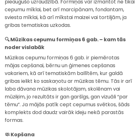
pieaugušo uzraudzībā. Formiņas var izmantot ne tikai
cepumu mīklai, bet arī marcipānam, fondantam,
sviesta mīklai, kā arī mīkstai maizei vai tortiljām, ja
gribas tematiskas uzkodas.
🔍 Mūzikas cepumu formiņas 6 gab. – kam tās
noder vislabāk
Mūzikas cepumu formiņas 6 gab. ir piemērotas
mājas cepšanai, bērnu un ģimenes cepšanas
vakariem, kā arī tematiskām ballītēm, kur galdā
gribas ielikt ko saskaņotu ar mūzikas tēmu. Tās ir arī
laba dāvana mūzikas skolotājam, skolēnam vai
mūziķim, jo rezultāts ir gan garšīgs, gan vizuāli “par
tēmu”. Ja mājās patīk cept cepumus svētkos, šāds
komplekts dod daudz vairāk ideju nekā parastās
formas.
🧼 Kopšana