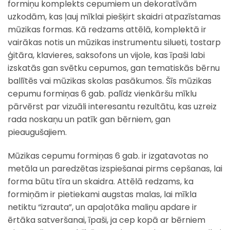
formiņu komplekts cepumiem un dekoratīvām
uzkodām, kas ļauj mīklai piešķirt skaidri atpazīstamas
mūzikas formas. Kā redzams attēlā, komplektā ir
vairākas notis un mūzikas instrumentu silueti, tostarp
ģitāra, klavieres, saksofons un vijole, kas īpaši labi
izskatās gan svētku cepumos, gan tematiskās bērnu
ballītēs vai mūzikas skolas pasākumos. Šīs mūzikas
cepumu formiņas 6 gab. palīdz vienkāršu mīklu
pārvērst par vizuāli interesantu rezultātu, kas uzreiz
rada noskaņu un patīk gan bērniem, gan
pieaugušajiem.
Mūzikas cepumu formiņas 6 gab. ir izgatavotas no
metāla un paredzētas izspiešanai pirms cepšanas, lai
forma būtu tīra un skaidra. Attēlā redzams, ka
formiņām ir pietiekami augstas malas, lai mīkla
netiktu “izrauta”, un apaļotāka maliņu apdare ir
ērtāka satveršanai, īpaši, ja cep kopā ar bērniem