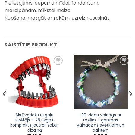
Pielietojums: cepumu mīklai, fondantam,
marcipānam, mīkstai maizei
Kopšana: mazgāt ar rokām, uzreiz nosusināt
SAISTĪTIE PRODUKTI
Pievienot
Pievienot
sarakstam
sarakstam
This
Skrūvgriežu uzgaļu
LED ziedu vainags ar
turētājs – 28 uzgaļu
rozēm – gaismas
product
komplekts jautrā “zobu”
vainadziņš svētkiem un
has
dizainā
ballītēm
multiple