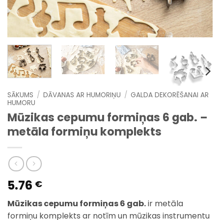
SĀKUMS
/
DĀVANAS AR HUMORIŅU
/
GALDA DEKORĒŠANAI AR
HUMORU
Mūzikas cepumu formiņas 6 gab. –
metāla formiņu komplekts
5.76
€
Mūzikas cepumu formiņas 6 gab.
ir metāla
formiņu komplekts ar notīm un mūzikas instrumentu